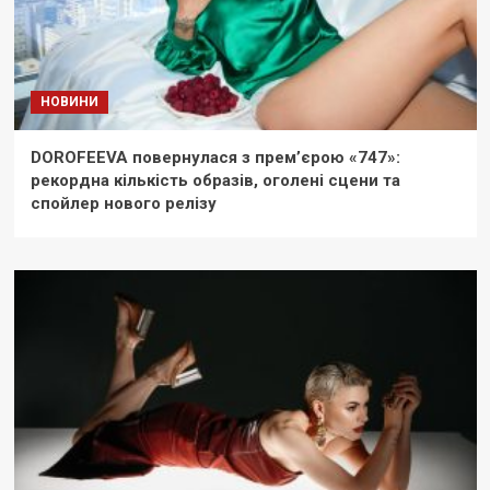
НОВИНИ
DOROFEEVA повернулася з прем’єрою «747»:
рекордна кількість образів, оголені сцени та
спойлер нового релізу