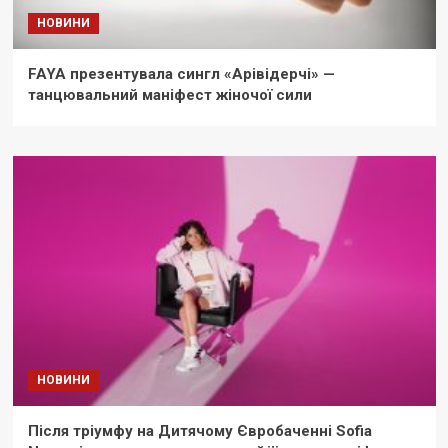
НОВИНИ
FAYA презентувала сингл «Арівідерчі» —
танцювальний маніфест жіночої сили
НОВИНИ
Після тріумфу на Дитячому Євробаченні Sofia