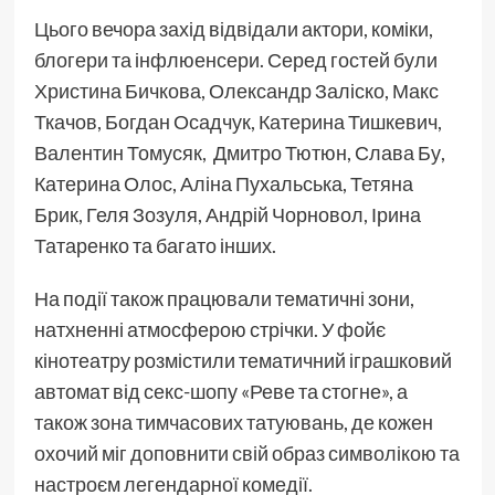
Цього вечора захід відвідали актори, коміки,
блогери та інфлюенсери. Серед гостей були
Христина Бичкова, Олександр Заліско, Макс
Ткачов, Богдан Осадчук, Катерина Тишкевич,
Валентин Томусяк, Дмитро Тютюн, Слава Бу,
Катерина Олос, Аліна Пухальська, Тетяна
Брик, Геля Зозуля, Андрій Чорновол, Ірина
Татаренко та багато інших.
На події також працювали тематичні зони,
натхненні атмосферою стрічки. У фойє
кінотеатру розмістили тематичний іграшковий
автомат від секс-шопу «Реве та стогне», а
також зона тимчасових татуювань, де кожен
охочий міг доповнити свій образ символікою та
настроєм легендарної комедії.