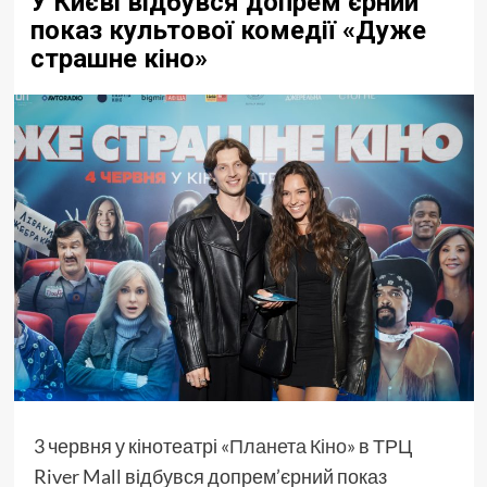
У Києві відбувся допрем’єрний
показ культової комедії «Дуже
страшне кіно»
3 червня у кінотеатрі
«Планета Кіно»
в ТРЦ
River Mall відбувся допрем’єрний показ