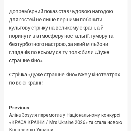
Допрем’єрний показ став чудовою нагодою
для гостей не лише першими побачити
культову стрічку на великому екрані, а й
поринути в атмосферу ностальгії, гумору та
безтурботного настрою, за який мільйони
глядачів по всьому світу полюбили «Дуже
страшне кіно».
Стрічка
«Дуже страшне кіно»
вже у кінотеатрах
по всієї країні!
Post
Previous:
Аліна Зозуля перемогла у Національному конкурсі
navigation
«КРАСА КРАЇНИ / Mrs Ukraine 2026» та стала новою
Королевою України