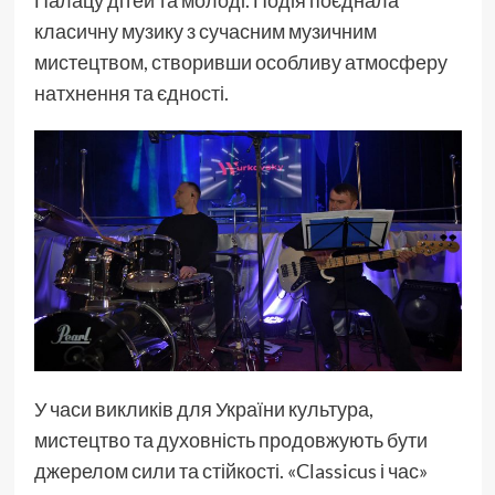
Палацу дітей та молоді. Подія поєднала
класичну музику з сучасним музичним
мистецтвом, створивши особливу атмосферу
натхнення та єдності.
У часи викликів для України культура,
мистецтво та духовність продовжують бути
джерелом сили та стійкості. «Classicus і час»