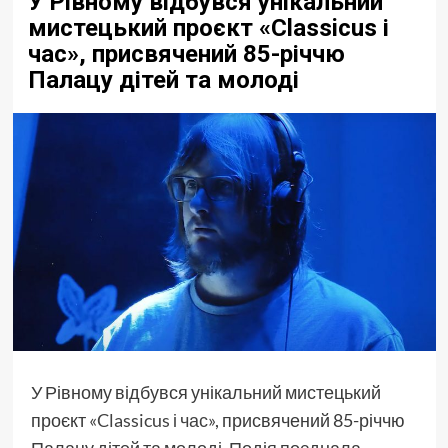
У Рівному відбувся унікальний
мистецький проєкт «Classicus і
час», присвячений 85-річчю
Палацу дітей та молоді
У Рівному відбувся унікальний мистецький
проєкт
«Classicus і час»
, присвячений 85-річчю