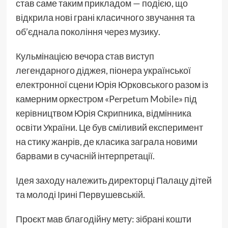
став саме таким прикладом — подією, що
відкрила нові грані класичного звучання та
об’єднала покоління через музику.
Кульмінацією вечора став виступ
легендарного діджея, піонера української
електронної сцени Юрія Юрковського разом із
камерним оркестром «Perpetum Mobile» під
керівництвом Юрія Скрипника, відмінника
освіти України. Це був сміливий експеримент
на стику жанрів, де класика заграла новими
барвами в сучасній інтерпретації.
Ідея заходу належить директорці Палацу дітей
та молоді Ірині Первушевській.
Проєкт мав благодійну мету: зібрані кошти