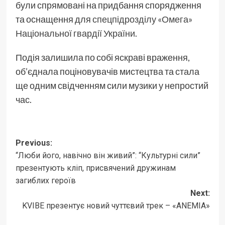
були спрямовані на придбання спорядження
та оснащення для
спецпідрозділу «Омега»
Національної гвардії України
.
Подія залишила по собі яскраві враження,
об’єднала поціновувачів мистецтва та стала
ще одним свідченням сили музики у непростий
час.
Post
Previous:
“Люби його, навічно він живий”: “Культурні сили”
navigation
презентують кліп, присвячений дружинам
загиблих героїв
Next:
KVIBE презентує новий чуттєвий трек – «ANEMIA»