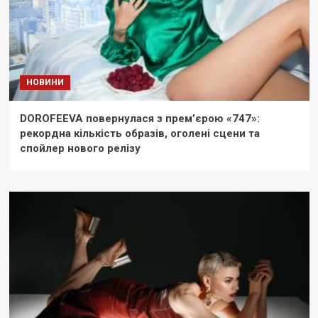
НОВИНИ
DOROFEEVA повернулася з прем’єрою «747»:
рекордна кількість образів, оголені сцени та
спойлер нового релізу