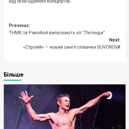
від благодійних концертів.
Post
Previous:
ТНМК та Pianoбой випускають хіт “Легенди”
navigation
Next:
«Стріляй» — новий сингл співачки SUVOROVA
Більше