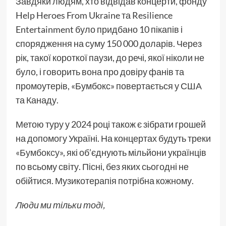
Завдяки людям, хто відвідав концерти, фонду
Help Heroes From Ukraine та Resilience
Entertainment було придбано 10 пікапів і
спорядження на суму 150 000 доларів. Через
рік, такої короткої паузи, до речі, якої ніколи не
було, і говорить вона про довіру фанів та
промоутерів, «Бумбокс» повертається у США
та Канаду.
Метою туру у 2024 році також є зібрати грошей
на допомогу Україні. На концертах будуть треки
«Бумбоксу»
, які об’єднують мільйони українців
по всьому світу. Пісні, без яких сьогодні не
обійтися. Музикотерапія потрібна кожному.
Люди ми тільки тоді,