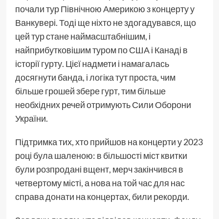
почали тур Північною Америкою з концерту у
Ванкувері. Тоді ще ніхто не здогадувався, що
цей тур стане наймасштабнішим, і
найприбутковішим туром по США і Канаді в
історії гурту. Цієї надмети і намагалась
досягнути банда, і логіка тут проста, чим
більше грошей збере гурт, тим більше
необхідних речей отримують Сили Оборони
України.
Підтримка тих, хто прийшов на концерти у 2023
році була шаленою: в більшості міст квитки
були розпродані вщент, мерч закінчився в
четвертому місті, а нова на той час для нас
справа донати на концертах, били рекорди.