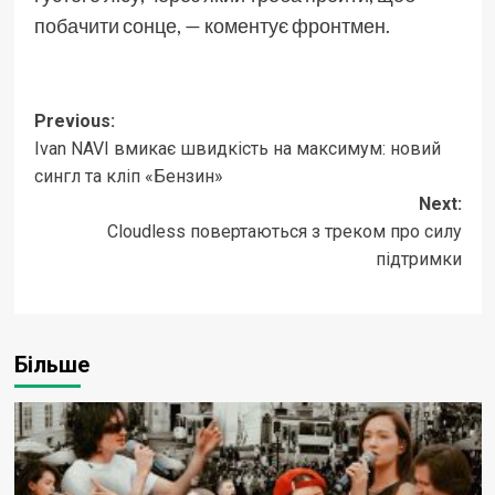
побачити сонце, — коментує фронтмен.
Post
Previous:
Ivan NAVI вмикає швидкість на максимум: новий
navigation
сингл та кліп «Бензин»
Next:
Cloudless повертаються з треком про силу
підтримки
Більше