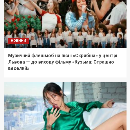
НОВИНИ
Музичний флешмоб на пісні «Скрябіна» у центрі
Львова — до виходу фільму «Кузьма: Страшно
веселий»