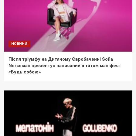
НОВИНИ
Після тріумфу на Дитячому Євробаченні Sofia
Nersesian презентує написаний її татом маніфест
«Будь собою»