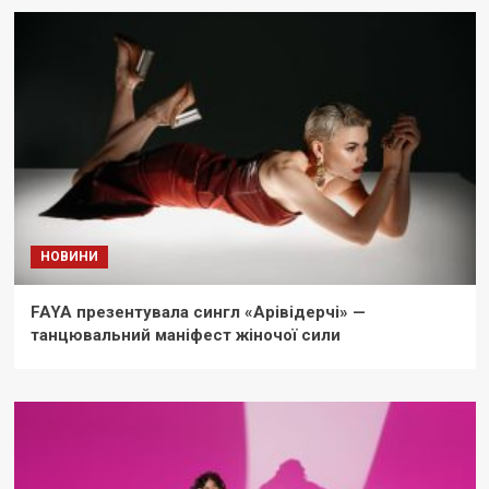
НОВИНИ
FAYA презентувала сингл «Арівідерчі» —
танцювальний маніфест жіночої сили