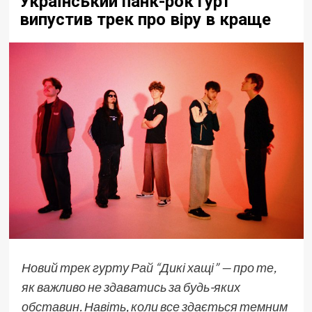
Український панк-рок гурт
випустив трек про віру в краще
Новий трек гурту
Рай
“Дикі хащі” — про те,
як важливо не здаватись за будь-яких
обставин. Навіть, коли все здається темним