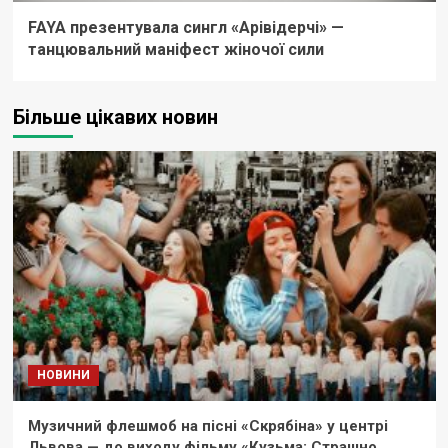
FAYA презентувала сингл «Арівідерчі» —
танцювальний маніфест жіночої сили
Більше цікавих новин
НОВИНИ
Музичний флешмоб на пісні «Скрябіна» у центрі
Львова — до виходу фільму «Кузьма: Страшно