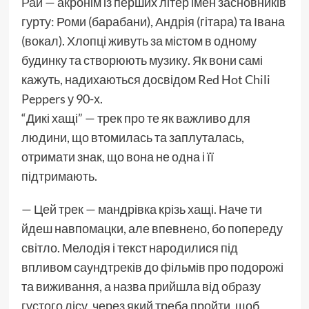
Рай
— акронім із перших літер імен засновників
гурту: Роми (барабани), Андрія (гітара) та Івана
(вокал). Хлопці живуть за містом в одному
будинку та створюють музику. Як вони самі
кажуть, надихаються досвідом Red Hot Chili
Peppers у 90-х.
“Дикі хащі” — трек про те як важливо для
людини, що втомилась та заплуталась,
отримати знак, що вона не одна і її
підтримають.
— Цей трек — мандрівка крізь хащі. Наче ти
йдеш навпомацки, але впевнено, бо попереду
світло. Мелодія і текст народилися під
впливом саундтреків до фільмів про подорожі
та виживання, а назва прийшла від образу
густого лісу, через який треба пройти, щоб