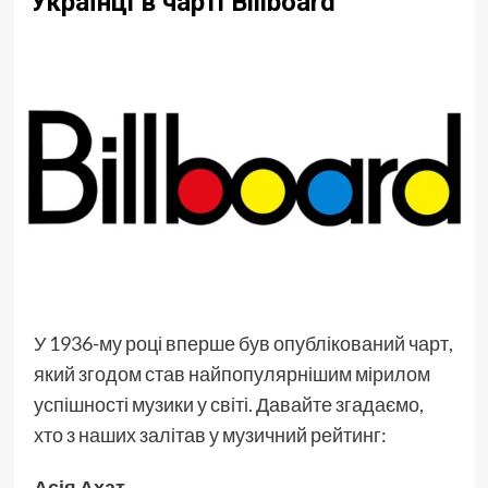
Українці в чарті Billboard
У 1936-му році вперше був опублікований чарт,
який згодом став найпопулярнішим мірилом
успішності музики у світі. Давайте згадаємо,
хто з наших залітав у музичний рейтинг:
Асія Ахат