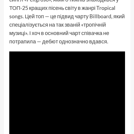
ТОП-25 кращих пісень світу в жанрі Tropical
songs. Цей топ — це підвид чарту Billboard, який
спеціалізується на так званій «тропічній
музиці». І хоч в основний чарт співачка не
потрапила — дебют однозначно вдався.