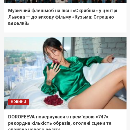
Музичний флешмоб на пісні «Скрябіна» у центрі
Львова — до виходу фільму «Кузьма: Страшно
веселий»
НОВИНИ
DOROFEEVA повернулася з прем’єрою «747»:
рекордна кількість образів, оголені сцени та
спойлер нового релізу