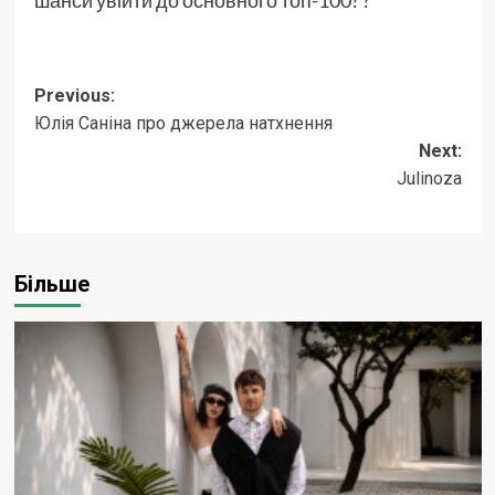
Post
Previous:
Юлія Саніна про джерела натхнення
navigation
Next:
Julinoza
Більше