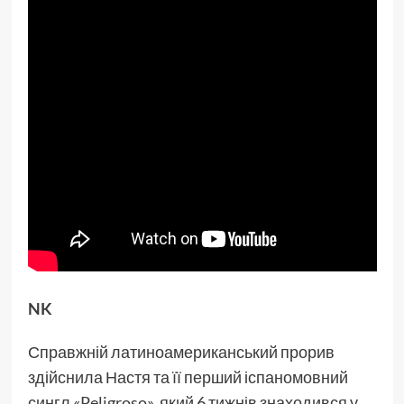
NK
Справжній латиноамериканський прорив
здійснила Настя та її перший іспаномовний
сингл «Peligroso», який 6 тижнів знаходився у