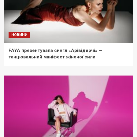
НОВИНИ
FAYA презентувала сингл «Арівідерчі» —
танцювальний маніфест жіночої сили