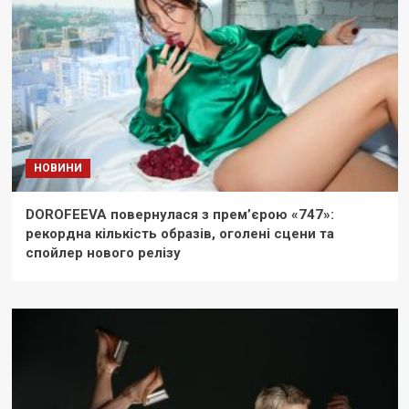
НОВИНИ
DOROFEEVA повернулася з прем’єрою «747»:
рекордна кількість образів, оголені сцени та
спойлер нового релізу