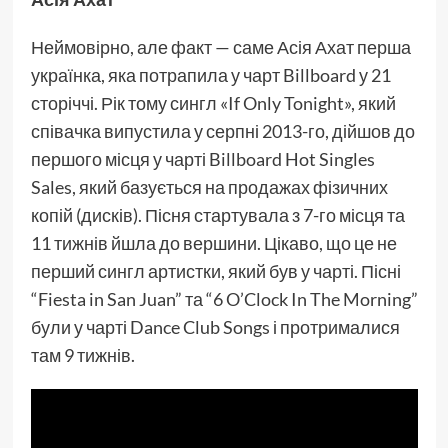
Неймовірно, але факт — саме Асія Ахат перша
українка, яка потрапила у чарт Billboard у 21
сторіччі. Рік тому сингл «If Only Tonight», який
співачка випустила у серпні 2013-го, дійшов до
першого місця у чарті Billboard Hot Singles
Sales, який базується на продажах фізичних
копій (дисків). Пісня стартувала з 7-го місця та
11 тижнів йшла до вершини. Цікаво, що це не
перший сингл артистки, який був у чарті. Пісні
“Fiesta in San Juan” та “6 O’Clock In The Morning”
були у чарті Dance Club Songs і протрималися
там 9 тижнів.