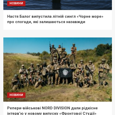
НОВИНИ
Настя Балог випустила літній сингл «Чорне море»
про спогади, які залишаються назавжди
НОВИНИ
Репери-військові NORD DIVISION дали рідкісне
інтерв’ю у новому випуску «Фронтової Студії»