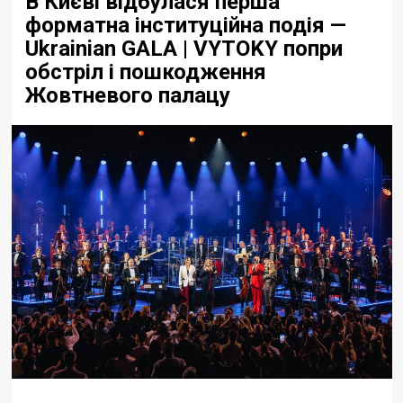
В Києві відбулася перша
форматна інституційна подія —
Ukrainian GALA | VYTOKY попри
обстріл і пошкодження
Жовтневого палацу