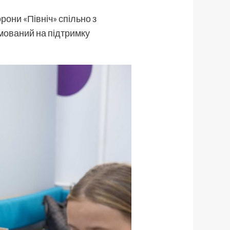
они «Північ» спільно з
ямований на підтримку