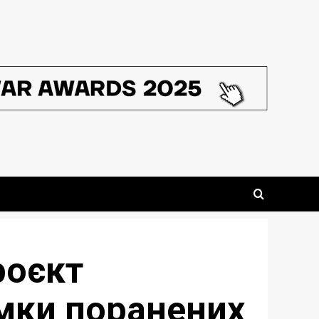
роєкт
мки поранених