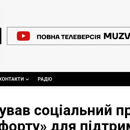
КОНТАКТИ
РАДІО
тував соціальний п
форту» для підтри