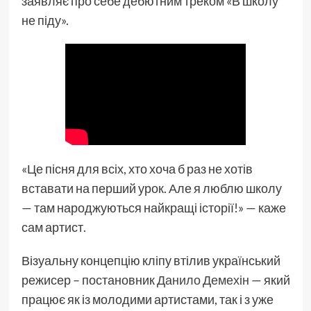
заявляє про себе дебютним треком «В школу
не піду».
«Це пісня для всіх, хто хоча б раз не хотів
вставати на перший урок. Але я люблю школу
— там народжуються найкращі історії!» — каже
сам артист.
Візуальну концепцію кліпу втілив український
режисер – постановник
Данило Демехін
— який
працює як із молодими артистами, так і з уже