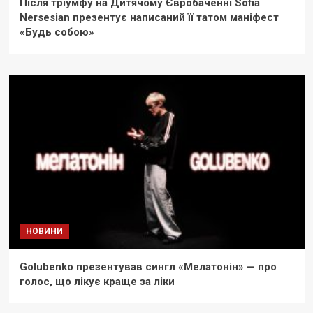
Після тріумфу на Дитячому Євробаченні Sofia
Nersesian презентує написаний її татом маніфест
«Будь собою»
НОВИНИ
Golubenko презентував сингл «Мелатонін» — про
голос, що лікує краще за ліки