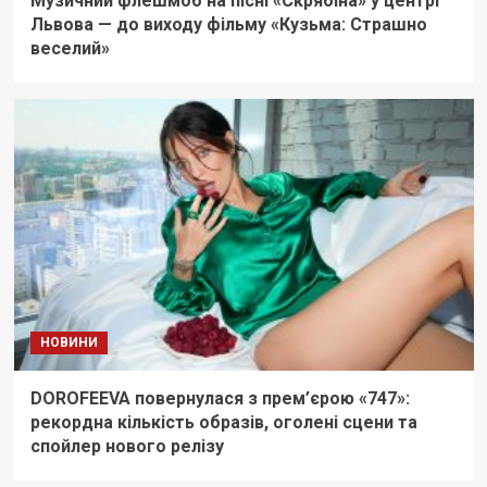
Музичний флешмоб на пісні «Скрябіна» у центрі
Львова — до виходу фільму «Кузьма: Страшно
веселий»
НОВИНИ
DOROFEEVA повернулася з прем’єрою «747»:
рекордна кількість образів, оголені сцени та
спойлер нового релізу