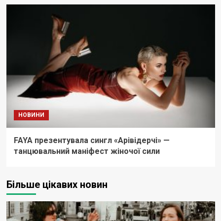
НОВИНИ
FAYA презентувала сингл «Арівідерчі» —
танцювальний маніфест жіночої сили
Більше цікавих новин