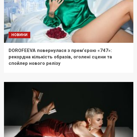
НОВИНИ
DOROFEEVA повернулася з прем’єрою «747»:
рекордна кількість образів, оголені сцени та
спойлер нового релізу