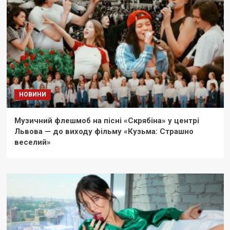
НОВИНИ
Музичний флешмоб на пісні «Скрябіна» у центрі
Львова — до виходу фільму «Кузьма: Страшно
веселий»