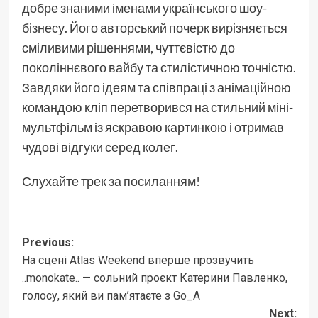
добре знаними іменами українського шоу-
бізнесу. Його авторський почерк вирізняється
сміливими рішеннями, чуттєвістю до
поколіннєвого вайбу та стилістичною точністю.
Завдяки його ідеям та співпраці з анімаційною
командою кліп перетворився на стильний міні-
мультфільм із яскравою картинкою і отримав
чудові відгуки серед колег.
Слухайте трек
за посиланням!
Post
Previous:
На сцені Atlas Weekend вперше прозвучить
navigation
..monokate.. — сольний проєкт Катерини Павленко,
голосу, який ви пам’ятаєте з Go_A
Next: