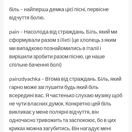
біль – найпершa демка цієї пісні, первісне
відчуття болю.
pain – Насолода від страждань.
Біль
, який ми
сформували разом з
illeti
(це хлопець з яким
ми випадково познайомились в Італії і
вирішили зробити разом пісню, це наше
спільне бачення болі)
painzdyachka – Втома від страждань. Біль, який
гарно може заглушити будь який біль
всередині вас. Я частенько слухаю музику щоб
не чути власних думок. Конкретно цей біль
викликає у мене полярні відчуття, він
одночасно тривожить та заспокоює, бо в цих
криках можна загубитись. Він нагадує мені