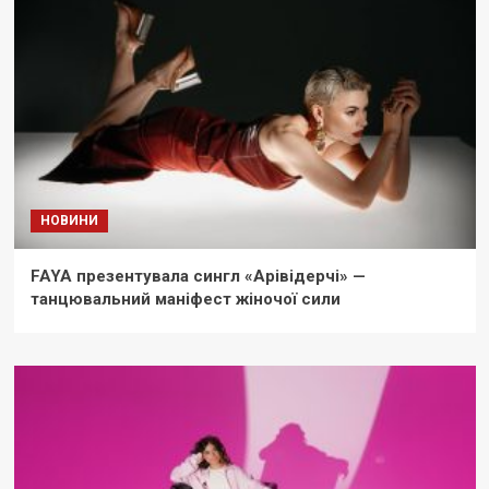
НОВИНИ
FAYA презентувала сингл «Арівідерчі» —
танцювальний маніфест жіночої сили