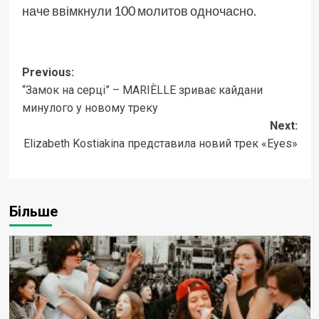
наче ввімкнули 100 молитов одночасно.
Post
Previous:
“Замок на серці” – MARIÈLLE зриває кайдани
navigation
минулого у новому треку
Next:
Elizabeth Kostiakina представила новий трек «Eyes»
Більше