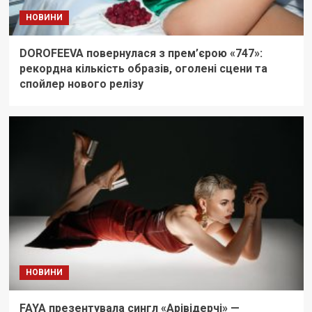
НОВИНИ
DOROFEEVA повернулася з прем’єрою «747»:
рекордна кількість образів, оголені сцени та
спойлер нового релізу
НОВИНИ
FAYA презентувала сингл «Арівідерчі» —