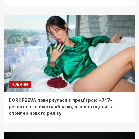
НОВИНИ
DOROFEEVA повернулася з прем’єрою «747»:
рекордна кількість образів, оголені сцени та
спойлер нового релізу