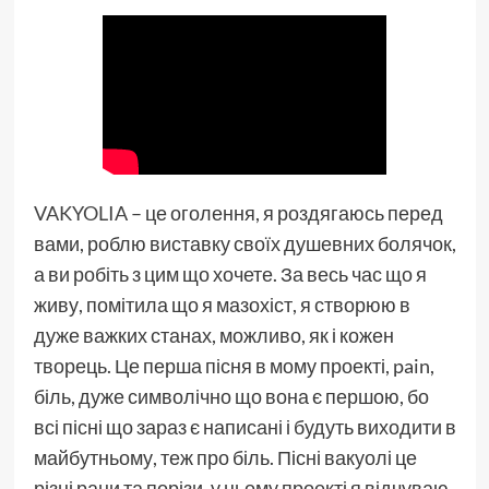
VAKYOLIA
– це оголення, я роздягаюсь перед
вами, роблю виставку своїх душевних болячок,
а ви робіть з цим що хочете. За весь час що я
живу, помітила що я мазохіст, я створюю в
дуже важких станах, можливо, як і кожен
творець. Це перша пісня в мому проекті, pain,
біль, дуже символічно що вона є першою, бо
всі пісні що зараз є написані і будуть виходити в
майбутньому, теж про біль. Пісні вакуолі це
різні рани та порізи, у цьому проекті я відчуваю