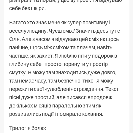
себе без шкіри.
Багато хто знає мене як супер позитивну і
веселу людину. Чуєш сміх? Значить десь тут є
Оля. Але з часом я відчуваю цей сміх як щось
панічне, щось між сміхом та плачем, навіть
частіше, як захист. Я люблю піти у подорож в
глибину себе і просто поринути у простір
смутку. Я можу там знаходитись дуже довго,
там немає часу, там безпечно, тихо і я можу
пережити свої «улюблені» страждання. Текст
пісні дуже простий, але писався впродовж
декількох місяців паралельно з тим як
розвивались події і помирало кохання.
Трилогія болю: