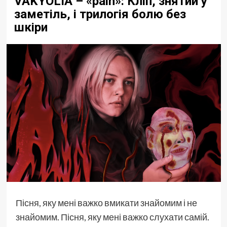
VAKYOLIA – «pain»: Кліп, знятий у
заметіль, і трилогія болю без
шкіри
Пісня, яку мені важко вмикати знайомим і не
знайомим. Пісня, яку мені важко слухати самій.