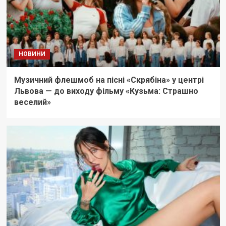
НОВИНИ
Музичний флешмоб на пісні «Скрябіна» у центрі
Львова — до виходу фільму «Кузьма: Страшно
веселий»