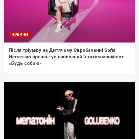
НОВИНИ
Після тріумфу на Дитячому Євробаченні Sofia
Nersesian презентує написаний її татом маніфест
«Будь собою»