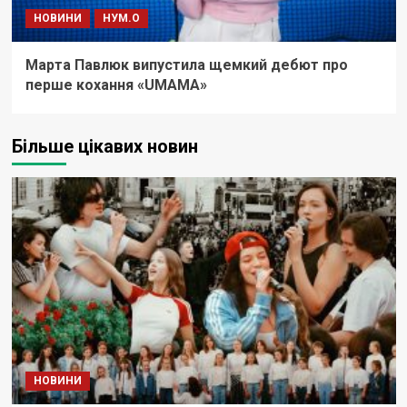
НОВИНИ
НУМ.О
Марта Павлюк випустила щемкий дебют про
перше кохання «UМАМА»
Більше цікавих новин
НОВИНИ