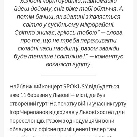
холодні чорні будинки, навпомацки
йдеш додому, сніг ріже тобі обличчя. А
потім бачиш, як вдалині з’являється
світло у сусідньому мікрорайоні.
Світло зникає, гріюсь тобою” — слова
про те, що не треба переживати
складні часи наодинці, разом завжди
буде тепліше і світліше!”, — коментує
вокаліст гурту.
Найближчий концерт SPOKUSY відбудеться
вже 11 березня у Львові — місті, де був
створений гурт. На початку війни учасник гурту
Ігор Черепанов відкривав у Львові хостел для
переселенців. Разом з однодумцями вони
обладнали офісне приміщення і тепер там