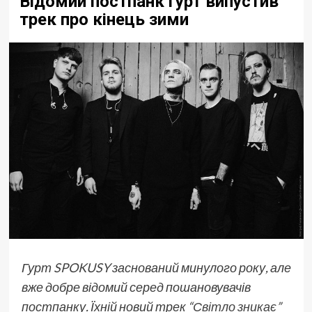
Відомий постпанк гурт випустив
трек про кінець зими
Гурт
SPOKUSY
заснований минулого року, але
вже добре відомий серед пошановувачів
постпанку. Їхній новий трек “
Світло зникає
”