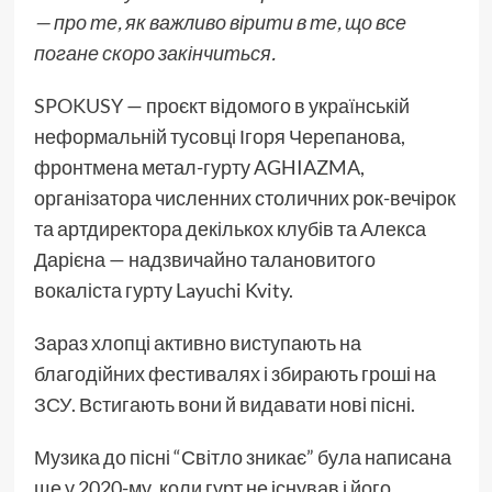
— про те, як важливо вірити в те, що все
погане скоро закінчиться.
SPOKUSY
— проєкт відомого в українській
неформальній тусовці Ігоря Черепанова,
фронтмена метал-гурту AGHIAZMA,
організатора численних столичних рок-вечірок
та артдиректора декількох клубів та Алекса
Дарієна — надзвичайно талановитого
вокаліста гурту Layuchi Kvity.
Зараз хлопці активно виступають на
благодійних фестивалях і збирають гроші на
ЗСУ
. Встигають вони й видавати нові пісні.
Музика до пісні “Світло зникає” була написана
ще у 2020-му, коли гурт не існував і його