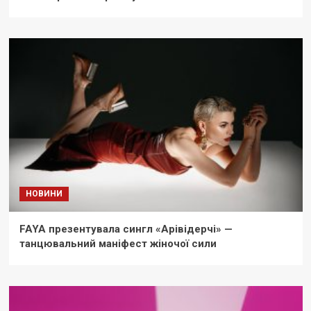
НОВИНИ
FAYA презентувала сингл «Арівідерчі» —
танцювальний маніфест жіночої сили