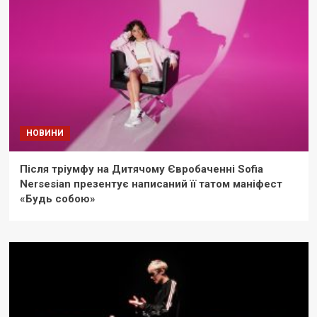
НОВИНИ
Після тріумфу на Дитячому Євробаченні Sofia
Nersesian презентує написаний її татом маніфест
«Будь собою»