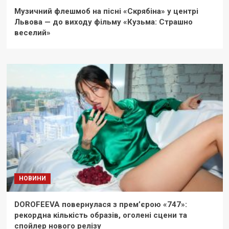
Музичний флешмоб на пісні «Скрябіна» у центрі
Львова — до виходу фільму «Кузьма: Страшно
веселий»
НОВИНИ
DOROFEEVA повернулася з прем’єрою «747»:
рекордна кількість образів, оголені сцени та
спойлер нового релізу