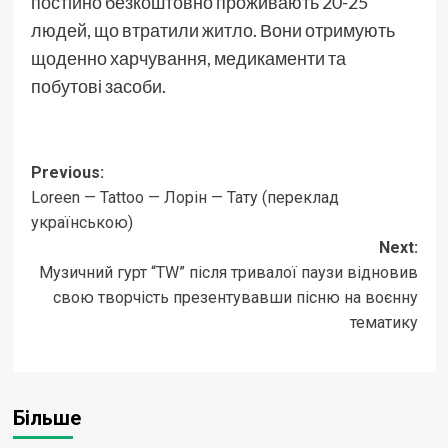
постійно безкоштовно проживають 20-25
людей, що втратили житло. Вони отримують
щоденно харчування, медикаменти та
побутові засоби.
Post
Previous:
Loreen — Tattoo — Лорін — Тату (переклад
navigation
українською)
Next:
Музичний гурт “TW” після тривалої паузи відновив
свою творчість презентувавши пісню на воєнну
тематику
Більше