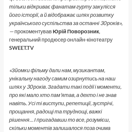
тільки відкриває фанатам гурту закулісся
його історії, а й відображає шлях розвитку
українського суспільства за останні 30 років»,
—
прокоментував
Юрій Поворозник
,
генеральний продюсер онлайн-кінотеатру
SWEET.TV
«Зйомки фільму дали нам, музикантам,
унікальну нагоду самим озирнутись на наш
шлях у 30 років. Згадати такі події і моменти,
про які мало хто пам’ятав, а дехто і не знав
навіть. Усі ті виступи, репетиції, зустрічі,
прощання, радощі та труднощі, важкі
рішення… І пригадавши то все, розумієш,
скільки моментів залишалося поза очима