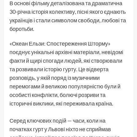
В основі фільму деталізована та драматична
30-річна історія колективу, пісні якого єднають
українців і стали символом свободи, любові та
боротьби.
«Океан Ельзи: Спостереження Шторму»
поєднує унікальні архівні матеріали, невідомі
факти й щирі спогади людей, які створювали
та розвивали історію гурту. Це відверта
розповідь, у якій поряд із музичними
перемогами й великою популярністю були й
особисті конфлікти, болючі розриви та
історичні виклики, які переживала країна.
Серед ключових подій — часи, коли на
початках гурт у Львові ніхто не сприймав