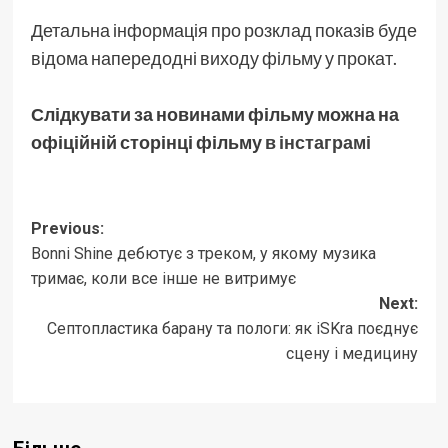
Детальна інформація про розклад показів буде
відома напередодні виходу фільму у прокат.
Слідкувати за новинами фільму можна на
офіційній сторінці фільму
в інстаграмі
Post
Previous:
Bonni Shine дебютує з треком, у якому музика
navigation
тримає, коли все інше не витримує
Next:
Септопластика барану та пологи: як iSKra поєднує
сцену і медицину