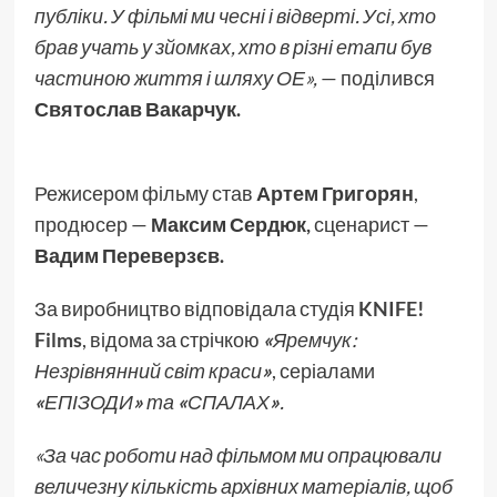
публіки. У фільмі ми чесні і відверті. Усі, хто
брав учать у зйомках, хто в різні етапи був
частиною життя і шляху ОЕ»,
— поділився
Святослав Вакарчук.
Режисером фільму став
Артем Григорян
,
продюсер —
Максим Сердюк,
сценарист —
Вадим Переверзєв.
За виробництво відповідала студія
KNIFE!
Films
, відома за стрічкою
«
Яремчук:
Незрівнянний світ краси
»
, серіалами
«
ЕПІЗОДИ
»
та
«
СПАЛАХ
»
.
«За час роботи над фільмом ми опрацювали
величезну кількість архівних матеріалів, щоб