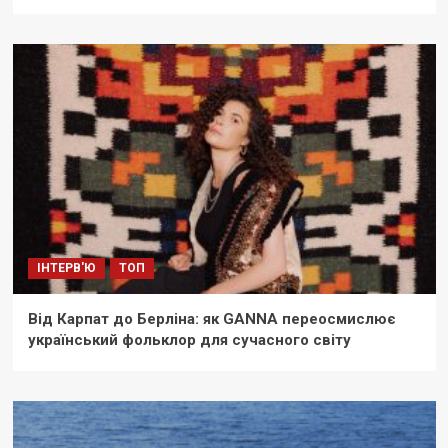
ІНТЕРВ'Ю
ТОП
Від Карпат до Берліна: як GANNA переосмислює
український фольклор для сучасного світу