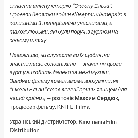
скласти цілісну історію “Океану Ельзи”.
Провели десятки годин відвертих інтерв’ю з
колишніми й теперішніми учасниками, а
також людьми, які були поруч із гуртом на
їхньому шляху.
Неважливо, чи слухаєте ви їх щодня, чи
знаєте лише головні хіти — значення цього
гурту виходить далеко за межі музики.
Завдяки фільму кожен зможе зрозуміти, як
“Океан Ельзи” став легендарним явищем для
нашої країни»,
— розповів
Максим Сердюк,
продюсер фільму, KNIFE! Films.
Український дистрибʼютор:
Kinomania Film
Distribution
.