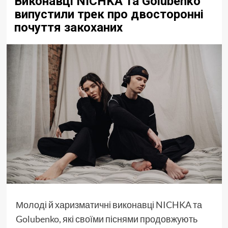
Виконавці NICHKA та Golubenko
випустили трек про двосторонні
почуття закоханих
Молоді й харизматичні виконавці
NICHKA
та
Golubenko
, які своїми піснями продовжують