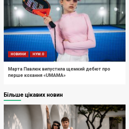
НОВИНИ
НУМ.О
Марта Павлюк випустила щемкий дебют про
перше кохання «UМАМА»
Більше цікавих новин