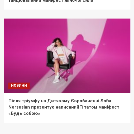
танцювальний маніфест жіночої сили
НОВИНИ
Після тріумфу на Дитячому Євробаченні Sofia
Nersesian презентує написаний її татом маніфест
«Будь собою»