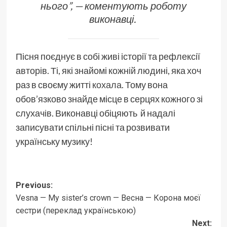
нього”, — коментують роботу
виконавці.
Пісня поєднує в собі живі історії та рефлексії
авторів. Ті, які знайомі кожній людині, яка хоч
раз в своєму житті
кохала
. Тому вона
обов’язково знайде місце в серцях кожного зі
слухачів. Виконавці обіцяють й надалі
записувати спільні пісні та розвивати
українську музику!
Post
Previous:
Vesna — My sister’s crown — Весна — Корона моєї
navigation
сестри (переклад українською)
Next: