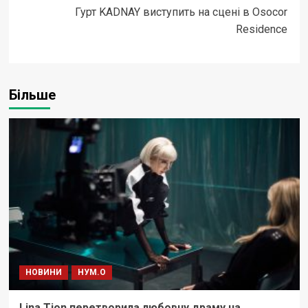
Гурт KADNAY виступить на сцені в Osocor
Residence
Більше
НОВИНИ
НУМ.О
Lina Tion перетворила любовну драму на