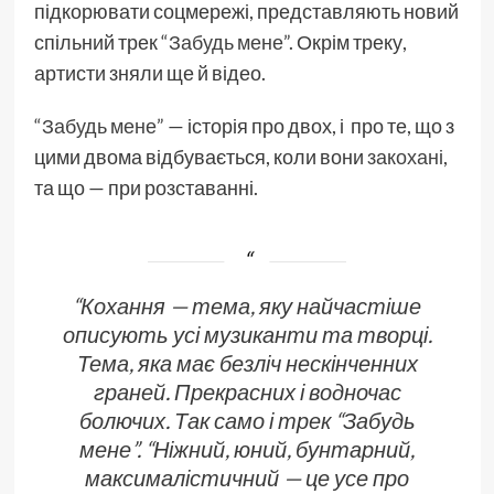
підкорювати соцмережі, представляють новий
спільний трек
“Забудь мене”
. Окрім треку,
артисти зняли ще й відео.
“Забудь мене”
— історія про двох, і про те, що з
цими двома відбувається, коли вони
закохані
,
та що — при розставанні.
“Кохання — тема, яку найчастіше
описують усі музиканти та творці.
Тема, яка має безліч нескінченних
граней. Прекрасних і водночас
болючих. Так само і трек “Забудь
мене”. “Ніжний, юний, бунтарний,
максималістичний — це усе про