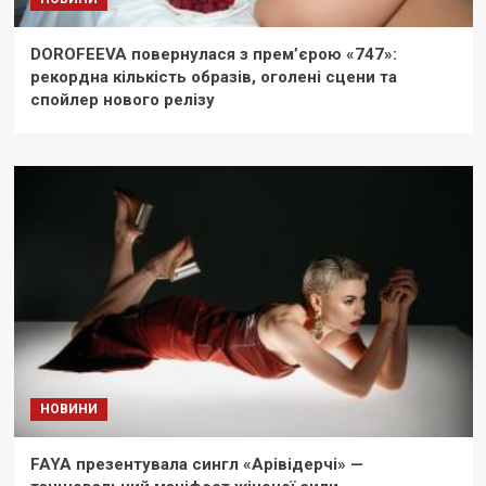
DOROFEEVA повернулася з прем’єрою «747»:
рекордна кількість образів, оголені сцени та
спойлер нового релізу
НОВИНИ
FAYA презентувала сингл «Арівідерчі» —