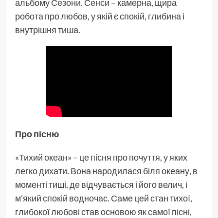
альбому
Сезони. Сенси
– камерна, щира
робота про любов, у якій є спокій, глибина і
внутрішня тиша.
Про пісню
«Тихий океан»
– це пісня про почуття, у яких
легко дихати. Вона народилася біля океану, в
моменті тиші, де відчувається і його велич, і
м’який спокій водночас. Саме цей стан тихої,
глибокої любові став основою як самої пісні,