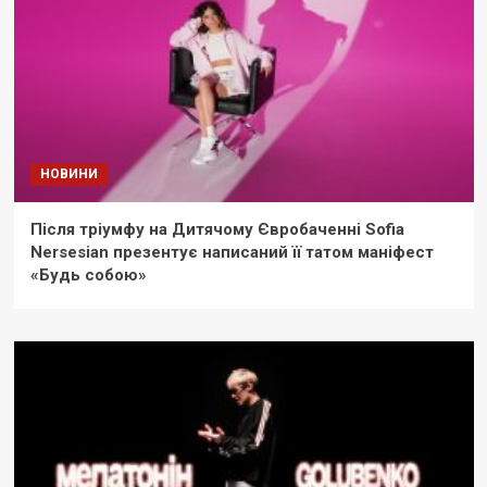
НОВИНИ
Після тріумфу на Дитячому Євробаченні Sofia
Nersesian презентує написаний її татом маніфест
«Будь собою»