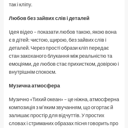
так і кліпу.
Любов без зайвих слів і деталей
Ідея відео – показати любов такою, якою вона
є в дітей: чистою, щирою, без зайвих слів і
деталей. Через прості образи кліп передає
стан закоханого блукання між реальністю та
емоціями, де любов стає прихистком, довірою і
внутрішнім спокоєм.
Музична атмосфера
Музично «Тихий океан» – це ніжна, атмосферна
композиція з м’яким звучанням, що огортає й
залишає простір для відчуттів. У простих
словах і стриманих образах пісня говорить про