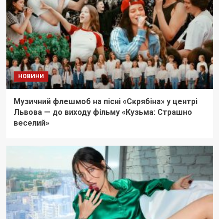
НОВИНИ
Музичний флешмоб на пісні «Скрябіна» у центрі
Львова — до виходу фільму «Кузьма: Страшно
веселий»