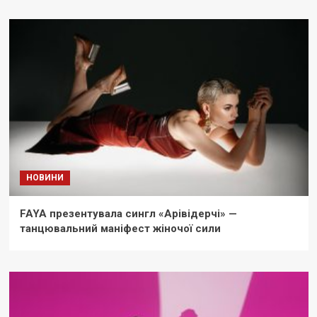
НОВИНИ
FAYA презентувала сингл «Арівідерчі» —
танцювальний маніфест жіночої сили