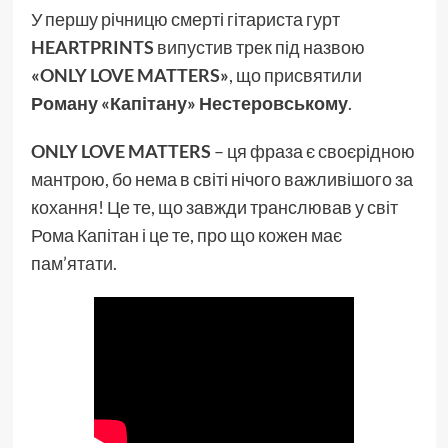
У першу річницю смерті гітариста гурт
HEARTPRINTS
випустив трек під назвою
«ONLY LOVE MATTERS»
, що присвятили
Роману «Капітану» Нестеровському
.
ONLY LOVE MATTERS
– ця фраза є своєрідною
мантрою, бо нема в світі нічого важливішого за
кохання! Це те, що завжди транслював у світ
Рома Капітан і це те, про що кожен має
пам’ятати.