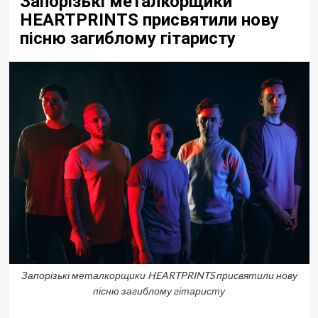
Запорізькі металкорщики
HEARTPRINTS присвятили нову
пісню загиблому гітаристу
Запорізькі металкорщики HEARTPRINTS присвятили нову
пісню загиблому гітаристу