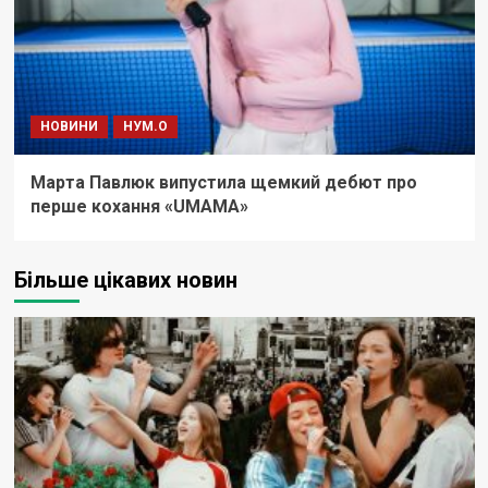
НОВИНИ
НУМ.О
Марта Павлюк випустила щемкий дебют про
перше кохання «UМАМА»
Більше цікавих новин