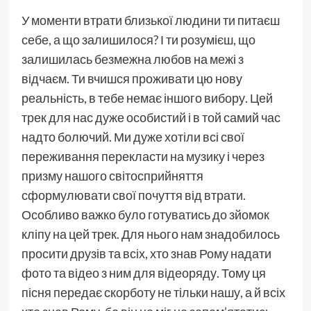
У моменти втрати близької людини ти питаєш
себе, а що залишилося? І ти розумієш, що
залишилась безмежна любов на межі з
відчаєм. Ти вчишся проживати цю нову
реальність, в тебе немає іншого вибору. Цей
трек для нас дуже особистий і в той самий час
надто болючий. Ми дуже хотіли всі свої
переживання перекласти на музику і через
призму нашого світосприйняття
сформулювати свої почуття від втрати.
Особливо важко було готуватись до зйомок
кліпу на цей трек. Для нього нам знадобилось
просити друзів та всіх, хто знав Рому надати
фото та відео з ним для відеоряду. Тому ця
пісня передає скорботу не тільки нашу, а й всіх