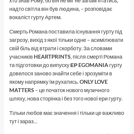
хто знав Рому, бо він не міг не запам’ятатись,
надто світла він був людина, – розповідає
вокаліст гурту Артем.
Смерть Романа поставила існування гурту під
загрозу, вихід з якої тільки одне – асимілювати
свій біль від втрати і скорботу. За словами
учасників
HEARTPRINTS
, після смерті Романа
та підготовки до випуску
ЕР EGOMANIA
гурту
довелося заново знайти себе і зрозуміти в
якому напрямку їм рухатись.
ONLY LOVE
MATTERS
– це початок нового музичного
шляху, нова сторінка і без того нової ери гурту.
Тільки любов має значення і тільки це важливо
тут і зараз…