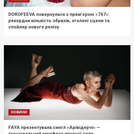
DOROFEEVA повернулася з прем’єрою «747»:
рекордна кількість образів, оголені сцени та
спойлер нового релізу
НОВИНИ
FAYA презентувала сингл «Арівідерчі» —
танцювальний маніфест жіночої сили