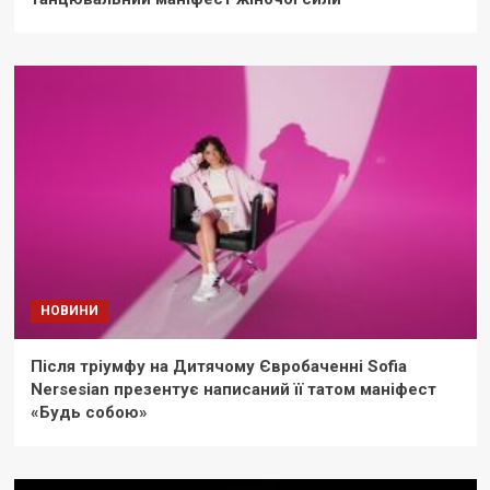
НОВИНИ
Після тріумфу на Дитячому Євробаченні Sofia
Nersesian презентує написаний її татом маніфест
«Будь собою»