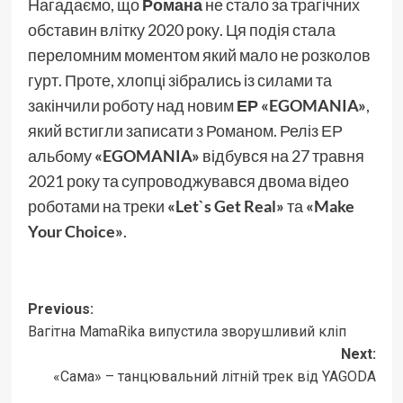
Нагадаємо, що
Романа
не стало за трагічних
обставин влітку 2020 року. Ця подія стала
переломним моментом який мало не розколов
гурт. Проте, хлопці зібрались із силами та
закінчили роботу над новим
ЕР «EGOMANIA»
,
який встигли записати з Романом. Реліз ЕР
альбому
«EGOMANIA»
відбувся на 27 травня
2021 року та супроводжувався двома відео
роботами на треки
«Let`s Get Real»
та
«Make
Your Choice»
.
Post
Previous:
Вагітна MamaRika випустила зворушливий кліп
navigation
Next:
«Сама» – танцювальний літній трек від YAGODA