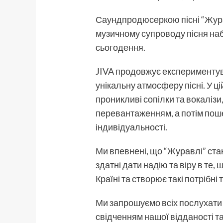
Саундпродюсеркою пісні “Журав
музичному супроводу пісня наб
сьогодення.
JIVA продовжує експериментув
унікальну атмосферу пісні. У ці
проникливі сопілки та вокаліз
перевантаженням, а потім поше
індивідуальності.
Ми впевнені, що “Журавлі” ста
здатні дати надію та віру в те
Країні та створює такі потрібні т
Ми запрошуємо всіх послухати п
свідченням нашої відданості та 