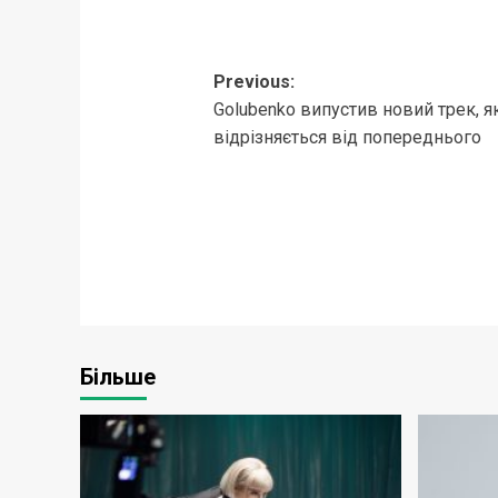
Post
Previous:
Golubenko випустив новий трек, 
navigation
відрізняється від попереднього
Більше