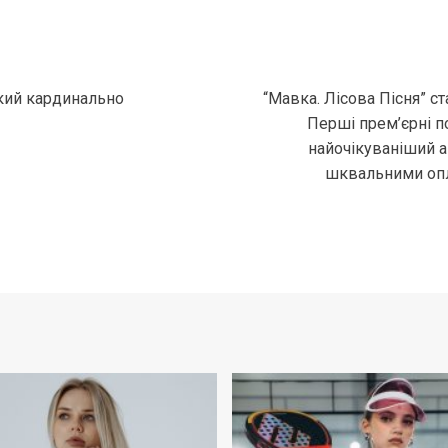
який кардинально
“Мавка. Лісова Пісня” с
Перші прем’єрні по
найочікуваніший а
шквальними опл