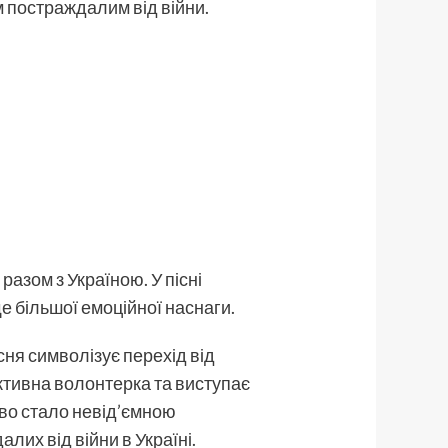
ім постраждалим від війни.
разом з Україною. У пісні
ще більшої емоційної наснаги.
існя символізує перехід від
тивна волонтерка та виступає
тво стало невід’ємною
лих від війни в Україні.