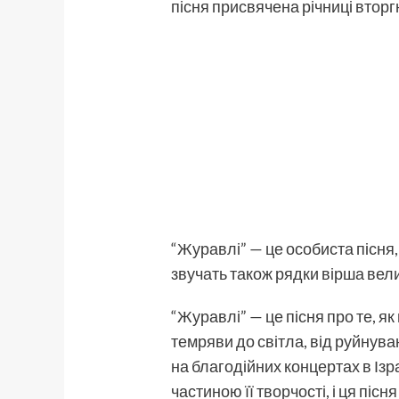
пісня присвячена річниці вторг
“Журавлі” — це особиста пісня,
звучать також рядки вірша вели
“Журавлі” — це пісня про те, як
темряви до світла, від руйнува
на благодійних концертах в Із
частиною її творчості, і ця пі