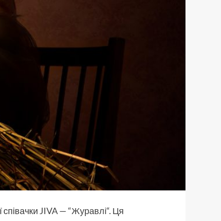
ї співачки
JIVA
— “
Журавлі
“. Ця