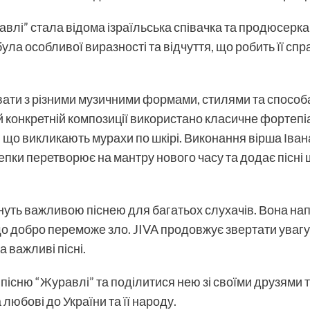
лі” стала відома ізраїльська співачка та продюсерк
ула особливої виразності та відчуття, що робить її сп
ати з різними музичними формами, стилями та спосо
й конкретній композиції використано класичне фортепіан
и, що викликають мурахи по шкірі. Виконання вірша
Іван
пки перетворює на мантру нового часу та додає пісні 
нуть важливою піснею для багатьох слухачів. Вона нап
, що добро переможе зло. JIVA продовжує звертати уваг
а важливі пісні.
існю “Журавлі” та поділитися нею зі своїми друзями та
любові до України та її народу.