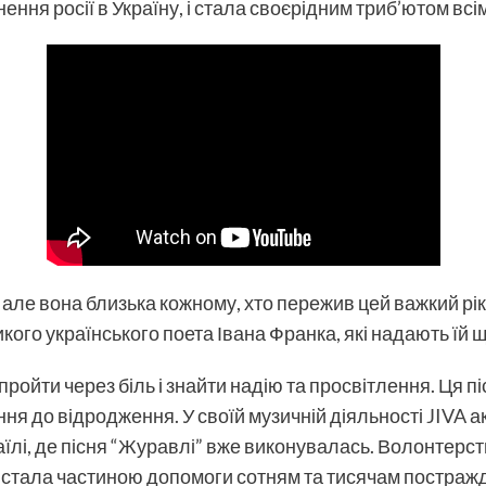
нення росії в Україну, і стала своєрідним триб’ютом вс
 але вона близька кожному, хто пережив цей важкий рік 
кого українського поета Івана Франка, які надають їй 
 пройти через біль і знайти надію та просвітлення. Ця п
ння до відродження. У своїй музичній діяльності
JIVA
ак
раїлі, де пісня “Журавлі” вже виконувалась. Волонтерс
сня стала частиною допомоги сотням та тисячам постражда