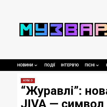
Перейти
до
вмісту
НОВИНИ
ПОДІЇ
ІНТЕРВ’Ю
ПІСНІ
НУМ.О
“Журавлі”: нов
JIVA — символ 