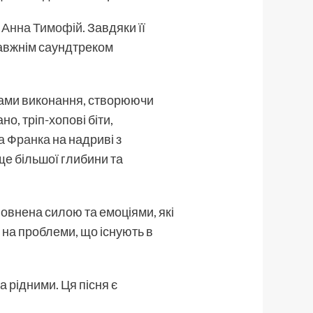
а
Анна Тимофій
. Завдяки її
равжнім саундтреком
бами виконання, створюючи
о, тріп-хопові біти,
а Франка
на надриві з
ще більшої глибини та
овнена силою та емоціями, які
у на проблеми, що існують в
 рідними. Ця пісня є