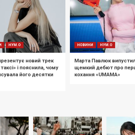
И
НУМ.О
НОВИНИ
НУМ.О
i презентує новий трек
Марта Павлюк випусти
 таксі» і пояснила, чому
щемкий дебют про пер
сувала його десятки
кохання «UМАМА»