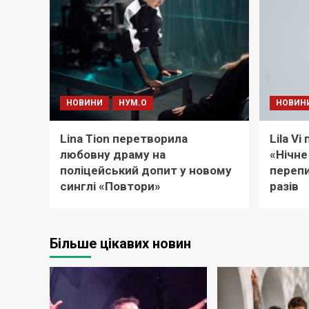
НОВИНИ
НУМ.О
НОВИН
Lina Tion перетворила
Lila V
любовну драму на
«Нічне
поліцейський допит у новому
перепи
синглі «Повтори»
разів
Більше цікавих новин