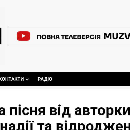
КОНТАКТИ
РАДІО
а пісня від авторки
надії та відроджен