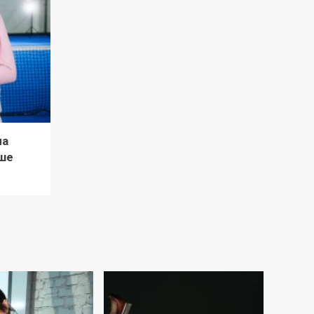
ла
ше