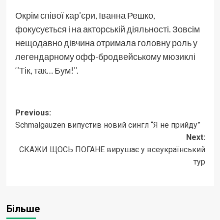
Окрім співої кар’єри, Іванна Решко,
фокусується і на акторській діяльності. Зовсім
нещодавно дівчина отримала головну роль у
легендарному офф-бродвейському мюзиклі
‘’Тік, так… Бум!’’.
Post
Previous:
Schmalgauzen випустив новий сингл “Я не прийду”
navigation
Next:
СКАЖИ ЩОСЬ ПОГАНЕ вирушає у всеукраїнський
тур
Більше