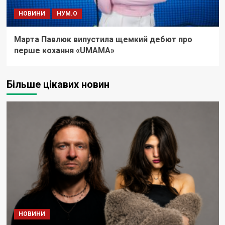
НОВИНИ
НУМ.О
Марта Павлюк випустила щемкий дебют про
перше кохання «UМАМА»
Більше цікавих новин
НОВИНИ