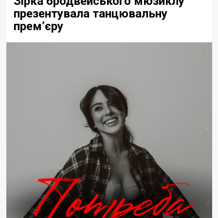
Зірка бродвейського мюзиклу
презентувала танцювальну
прем’єру