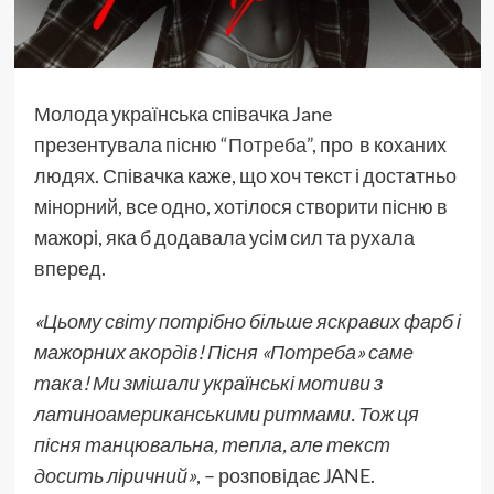
Молода українська співачка Jane
презентувала
пісню “Потреба”
, про в коханих
людях. Співачка каже, що хоч текст і достатньо
мінорний, все одно, хотілося створити пісню в
мажорі, яка б додавала усім сил та рухала
вперед.
«Цьому світу потрібно більше яскравих фарб і
мажорних акордів! Пісня «Потреба» саме
така! Ми змішали українські мотиви з
латиноамериканськими ритмами. Тож ця
пісня танцювальна, тепла, але текст
досить ліричний»
, – розповідає JANE.