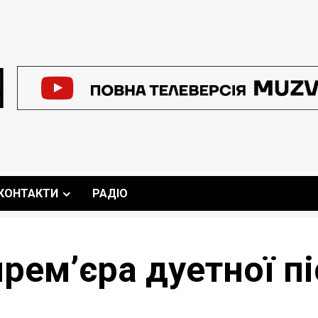
КОНТАКТИ
РАДІО
рем’єра дуетної пі