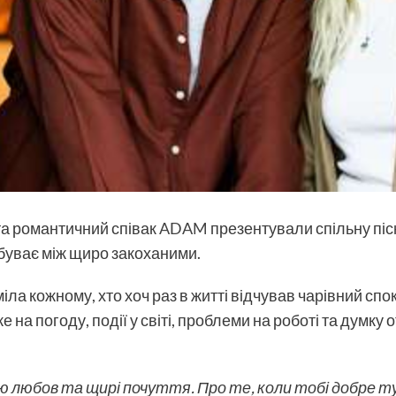
а романтичний співак
ADAM
презентували спільну піс
е буває між щиро закоханими.
міла кожному, хто хоч раз в житті відчував чарівний сп
на погоду, події у світі, проблеми на роботі та думку 
ню любов та щирі почуття. Про те, коли тобі добре ту