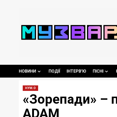
Перейти
до
вмісту
НОВИНИ
ПОДІЇ
ІНТЕРВ’Ю
ПІСНІ
НУМ.О
«Зорепади» – п
ADAM