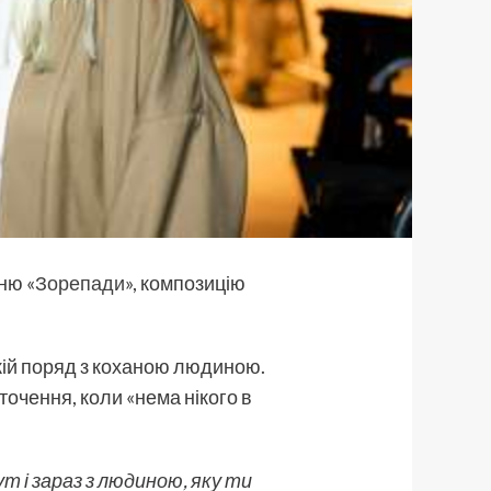
ню «
Зорепади
», композицію
окій поряд з коханою людиною.
оточення, коли «нема нікого в
т і зараз з людиною, яку ти