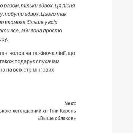
о разом, тільки вдвох. Ця пісня
у, побути вдвох. Цього так
о якомога більше у всіх
дати все, аби вона просто
єру.
ні чоловіча та жіноча лінії, що
я також подарує слухачам
на на всіх стрімінгових
Next:
ькою легендарний хіт Тіни Кароль
«Выше облаков»