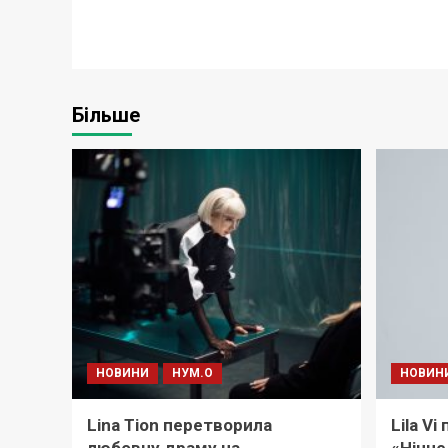
Більше
НОВИНИ
НУМ.О
НОВИН
Lina Tion перетворила
Lila V