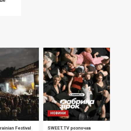
ше
НОВИНИ
ainian Festival
SWEET.TV розпочав