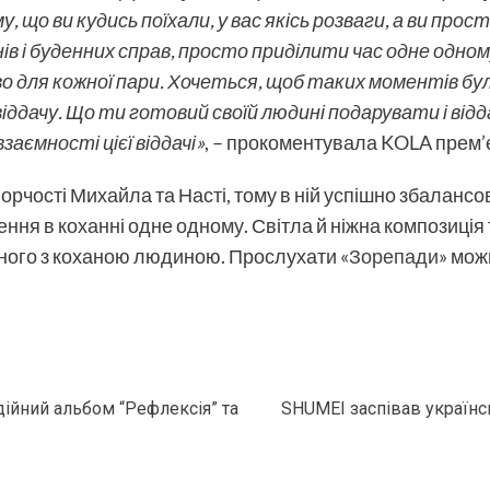
 що ви кудись поїхали, у вас якісь розваги, а ви прост
в і буденних справ, просто приділити час одне одном
во для кожної пари. Хочеться, щоб таких моментів бул
 віддачу. Що ти готовий своїй людині подарувати і від
взаємності цієї віддачі»
, – прокоментувала KOLA прем’
орчості Михайла та Насті, тому в ній успішно збалансова
ення в коханні одне одному. Світла й ніжна композиці
еного з коханою людиною. Прослухати «
Зорепади
» мож
ійний альбом “Рефлексія” та
SHUMEI заспівав українс