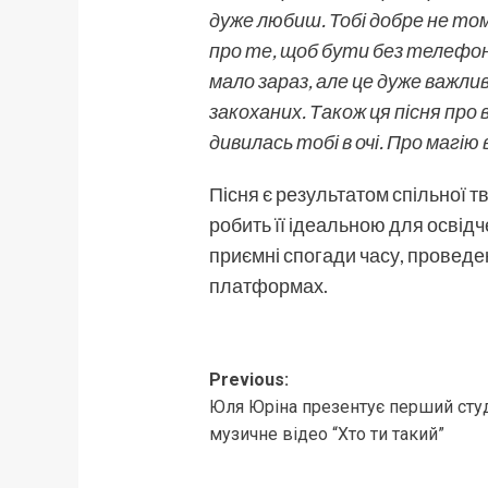
дуже любиш. Тобі добре не тому,
про те, щоб бути без телефоні
мало зараз, але це дуже важли
закоханих. Також ця пісня про
дивилась тобі в очі. Про магію 
Пісня є результатом спільної тв
робить її ідеальною для освідч
приємні спогади часу, провед
платформах.
Post
Previous:
Юля Юріна презентує перший студ
navigation
музичне відео “Хто ти такий”