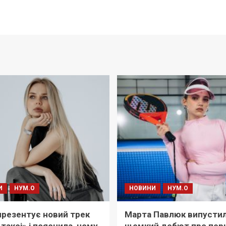
И
НУМ.О
НОВИНИ
НУМ.О
i презентує новий трек
Марта Павлюк випусти