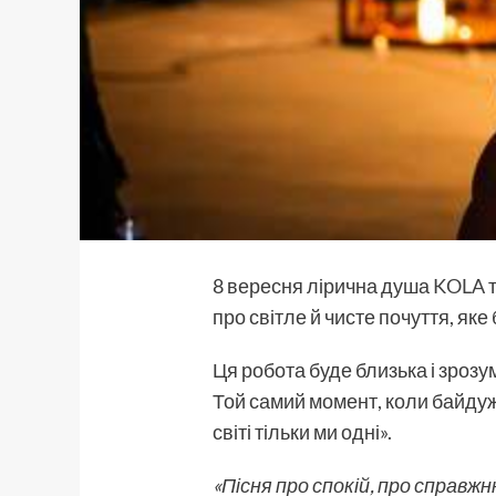
8 вересня лірична душа
KOLA
т
про світле й чисте почуття, як
Ця робота буде близька і зрозу
Той самий момент, коли байдуже 
світі тільки ми одні».
«Пісня про спокій, про справж