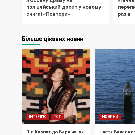
любовну драму на
«Нічне
поліцейський допит у новому
перепи
синглі «Повтори»
разів
Більше цікавих новин
ІНТЕРВ'Ю
ТОП
НОВИНИ
Від Карпат до Берліна: як
Настя Балог ви