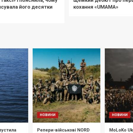
 таксі» і пояснила, чому
щемкий дебют про пер
сувала його десятки
кохання «UМАМА»
НОВИНИ
НОВИНИ
пустила
Репери-військові NORD
MoLoKo Ukr