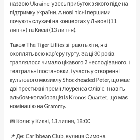
назвою Ukraine, увесь прибуток з якого піде на
підтримку України. А нові пісні першими
почують слухачі на концертах у Львові (
11
липня
) та Києві (
13 липня
).
Також The Tiger Lillies зіграють хіти, які
охоплять всю кар’єру гурту. За ці 30 років,
траплялося чимало цікавого й несподіваного. І
театральні постановки, і участь у створенні
культового мюзиклу Shockheaded Peter, що має
дві престижні премії Лоуренса Олів’є. І навіть
альбом-колаборація із Kronos Quartet, що має
номінацію на
Grammy
.
📅 Коли: у Києві, 13 липня, 18:00
📌 Де: Caribbean Club, вулиця Симона