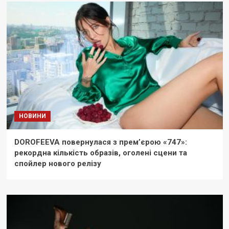
НОВИНИ
DOROFEEVA повернулася з прем’єрою «747»:
рекордна кількість образів, оголені сцени та
спойлер нового релізу