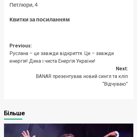
Петлюри, 4
Квитки за посиланням
Post
Previous:
Руслана – це завжди відкриття. Це – завжди
navigation
енергія! Дика і чиста Енергія України!
Next:
BANAR презентував новий сингл та кліп
“Відчуваю”
Більше