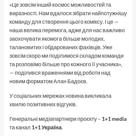
«Це зовсім інший космос можливостей та
виразності. Нам вдалося зібрати найпотужнішу
команду для створення цього коміксу. І це —
наша велика перемога, адже для нас важливо
заохочувати якомога більше молодих,
талановитих і обдарованих фахівців. Уже
зовсім скоро ми поділимося складом команди
та розповімо більше про кожного її учасника»,
— поділився враженнями від роботи над
новим форматом Алан Бадоєв.
У соціальних мережах новина викликала
хвилю позитивних відгуків.
Генеральні медіапартнери проєкту –
1+1 media
та канал
1+1 Україна
.