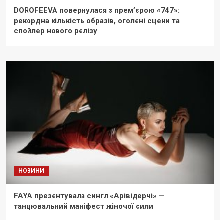
DOROFEEVA повернулася з прем’єрою «747»:
рекордна кількість образів, оголені сцени та
спойлер нового релізу
НОВИНИ
FAYA презентувала сингл «Арівідерчі» —
танцювальний маніфест жіночої сили