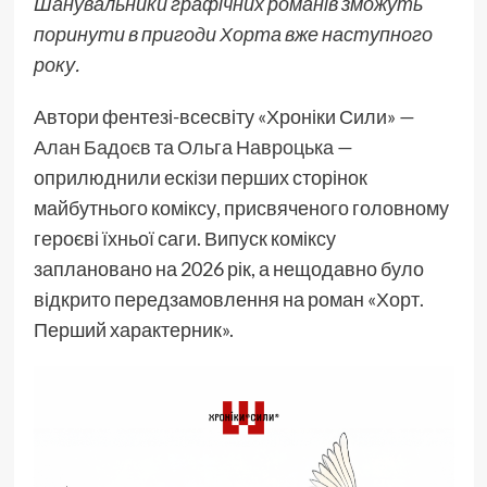
Шанувальники графічних романів зможуть
поринути в пригоди Хорта вже наступного
року.
Автори фентезі-всесвіту «Хроніки Сили» —
Алан Бадоєв
та
Ольга Навроцька
—
оприлюднили ескізи перших сторінок
майбутнього коміксу, присвяченого головному
героєві їхньої саги. Випуск коміксу
заплановано на 2026 рік, а нещодавно було
відкрито передзамовлення на роман «Хорт.
Перший характерник».