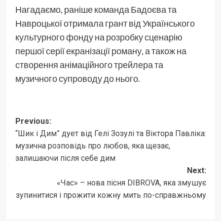
Нагадаємо, раніше команда Бадоєва та
Навроцької отримала грант від Українського
культурного фонду на розробку сценарію
першої серії екранізації роману, а також на
створення анімаційного трейлера та
музичного супроводу до нього.
Post
Previous:
“Шик і Дим” дует від Гелі Зозулі та Віктора Павліка:
navigation
музична розповідь про любов, яка щезає,
залишаючи після себе дим
Next:
«Час» – нова пісня DIBROVA, яка змушує
зупинитися і прожити кожну мить по-справжньому