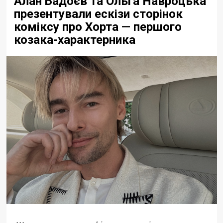
Алан Бадоєв та Ольга Навроцька
презентували ескізи сторінок
коміксу про Хорта — першого
козака-характерника