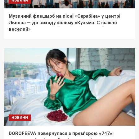
НОВИНИ
Музичний флешмоб на пісні «Скрябіна» у центрі
Львова — до виходу фільму «Кузьма: Страшно
веселий»
НОВИНИ
DOROFEEVA повернулася з прем’єрою «747»: