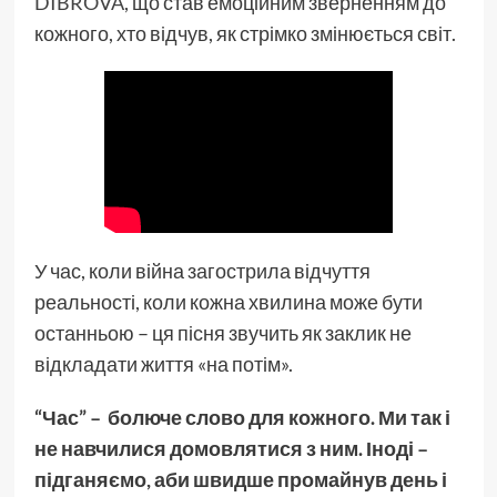
DIBROVA
, що став емоційним зверненням до
кожного, хто відчув, як стрімко змінюється світ.
У час, коли війна загострила відчуття
реальності, коли кожна хвилина може бути
останньою – ця пісня звучить як заклик не
відкладати життя «на потім».
“Час” – болюче слово для кожного. Ми так і
не навчилися домовлятися з ним. Іноді –
підганяємо, аби швидше промайнув день і