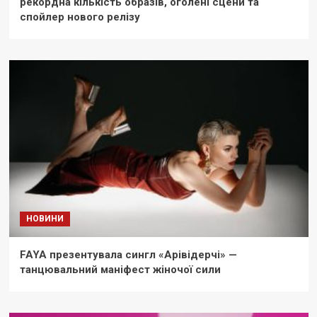
рекордна кількість образів, оголені сцени та
спойлер нового релізу
НОВИНИ
FAYA презентувала сингл «Арівідерчі» —
танцювальний маніфест жіночої сили