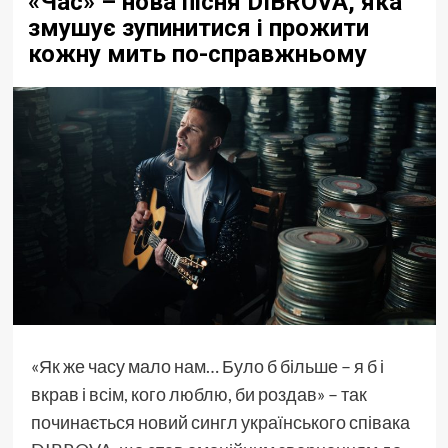
«Час» – нова пісня DIBROVA, яка
змушує зупинитися і прожити
кожну мить по-справжньому
«Як же часу мало нам… Було б більше – я б і
вкрав і всім, кого люблю, би роздав» – так
починається новий сингл українського співака