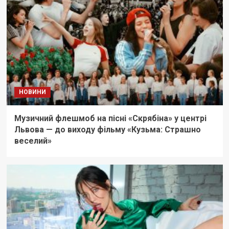
НОВИНИ
Музичний флешмоб на пісні «Скрябіна» у центрі
Львова — до виходу фільму «Кузьма: Страшно
веселий»