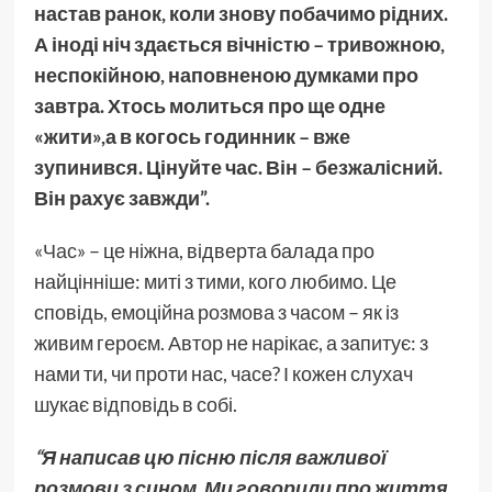
настав ранок, коли знову побачимо рідних.
А іноді ніч здається вічністю – тривожною,
неспокійною, наповненою думками про
завтра. Хтось молиться про ще одне
«жити»,а в когось годинник – вже
зупинився. Цінуйте час. Він – безжалісний.
Він рахує завжди”.
«Час»
– це ніжна, відверта балада про
найцінніше: миті з тими, кого любимо. Це
сповідь, емоційна розмова з часом – як із
живим героєм. Автор не нарікає, а запитує: з
нами ти, чи проти нас, часе? І кожен слухач
шукає відповідь в собі.
“Я написав цю пісню після важливої
розмови з сином. Ми говорили про життя,