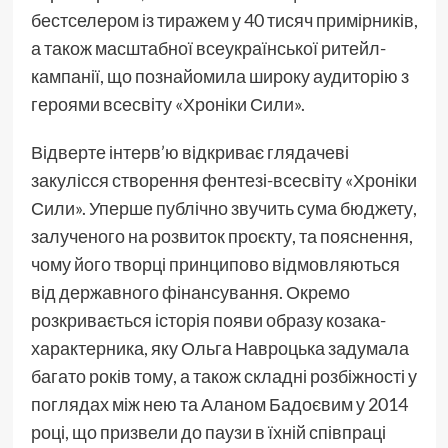
бестселером із тиражем у 40 тисяч примірників,
а також масштабної всеукраїнської ритейл-
кампанії, що познайомила широку аудиторію з
героями всесвіту «Хроніки Сили».
Відверте інтерв’ю відкриває глядачеві
закулісся створення фентезі-всесвіту «Хроніки
Сили». Уперше публічно звучить сума бюджету,
залученого на розвиток проєкту, та пояснення,
чому його творці принципово відмовляються
від державного фінансування. Окремо
розкривається історія появи образу козака-
характерника, яку Ольга Навроцька задумала
багато років тому, а також складні розбіжності у
поглядах між нею та Аланом Бадоєвим у 2014
році, що призвели до паузи в їхній співпраці