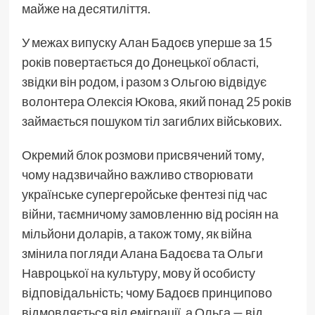
майже на десятиліття.
У межах випуску Алан Бадоєв уперше за 15
років повертається до Донецької області,
звідки він родом, і разом з Ольгою відвідує
волонтера Олексія Юкова, який понад 25 років
займається пошуком тіл загиблих військових.
Окремий блок розмови присвячений тому,
чому надзвичайно важливо створювати
українське супергеройське фентезі під час
війни, таємничому замовленню від росіян на
мільйони доларів, а також тому, як війна
змінила погляди Алана Бадоєва та Ольги
Навроцької на культуру, мову й особисту
відповідальність; чому Бадоєв принципово
відмовляється від еміграції, а Ольга — від