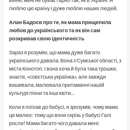
війни, мені не буває гарно так, як в Україні. Я
люблю цю країну і дуже люблю наших людей.
Алан Бадоєв про те, як мама прищепила
любов до українського та як він сам
розкривав свою ідентичність
Зараз я розумію, що мама дуже багато
українського давала. Вона з Сумської області, з
міста Конотоп. І вона хоча й була така трошки,
знаєте, «совєтська українка», але завжди
вишивала, малювала притаманні нашій
культурі піони та інші квіти…
Коли я поїхав до бабусі, я зрозумів, чому мама
це малює: тому що вони скрізь у бабусі Галі
росли! Мама багато чого давала мені: