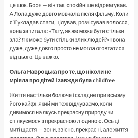
це шок. Боря — він так, спокійніше відреагував.
А Лола дуже довго мовчала після фільму. Коли
я її укладав спати, цілував, розчісував волосся,
вона запитала: «Тату, як же може бути стільки
зла? Як може бути стільки злих людей?» І вона
дуже, дуже довго просто не могла оговтатися
від цього. Це важко.
Ольга Навроцька про те, що ніколи не
мріяла про дітей і завжди була childfree
Життя настільки болюче і складне при всьому
його кайфі, який ми теж відчуваємо, коли
дивимося на якусь прекрасну природу чи
спілкуємося з прекрасною людиною. Ось ці
миті щастя — вони, звісно, прекрасні, але життя