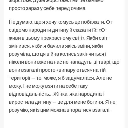
жорстоке. Дуже жорстоке. І ми це бачимо
просто зараз у себе перед очима.
Не думаю, що я хочу комусь це побажати. От
свідомо народити дитину й сказати їй: «От
живи в цьому прекрасному світі». Якби світ
змінився, якби я бачила якісь зміни, якби
розуміла, що ця війна колись закінчиться і
ніколи вони вже на нас не нападуть, ці тварі, що
вони взагалі просто «випаруються» на тій
території — то, може, я б задумалася. Але не
можу. І не можу взяти на себе таку
відповідальність… Жінка, яка народила і
виростила дитину — це для мене богиня. Я не
розумію, як із цим можна впоратися взагалі.