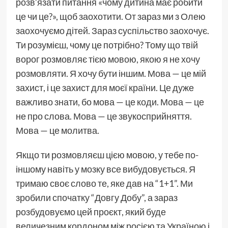
розв’язати питання «чому дитина має робити
це чи це?», щоб заохотити. От зараз ми з Олею
заохочуємо дітей. Зараз суспільство заохочує.
Ти розумієш, чому це потрібно? Тому що твій
ворог розмовляє тією мовою, якою я не хочу
розмовляти. Я хочу бути іншим. Мова — це мій
захист, і це захист для моєї країни. Це дуже
важливо знати, бо мова — це коди. Мова — це
не про слова. Мова — це звукосприйняття.
Мова — це молитва.
Якщо ти розмовляєш цією мовою, у тебе по-
іншому навіть у мозку все вибудовується. Я
тримаю своє слово те, яке дав на “1+1”. Ми
зробили спочатку “Довгу Добу”, а зараз
розбудовуємо цей проєкт, який буде
величезним кордоном між росією та Україною і