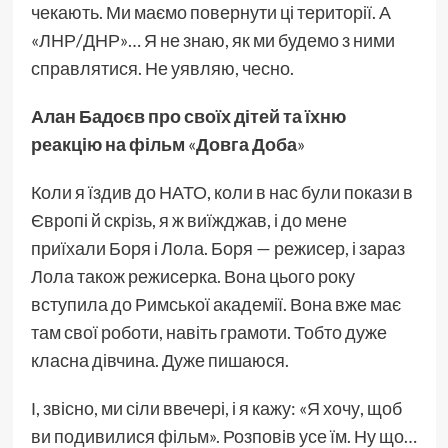
чекають. Ми маємо повернути ці території. А
«ЛНР/ДНР»… Я не знаю, як ми будемо з ними
справлятися. Не уявляю, чесно.
Алан Бадоєв про своїх дітей та їхню
реакцію на фільм
«
Довга Доба
»
Коли я їздив до НАТО, коли в нас були покази в
Європі й скрізь, я ж виїжджав, і до мене
приїхали Боря і Лола. Боря — режисер, і зараз
Лола також режисерка. Вона цього року
вступила до Римської академії. Вона вже має
там свої роботи, навіть грамоти. Тобто дуже
класна дівчина. Дуже пишаюся.
І, звісно, ми сіли ввечері, і я кажу: «Я хочу, щоб
ви подивилися фільм». Розповів усе їм. Ну що…