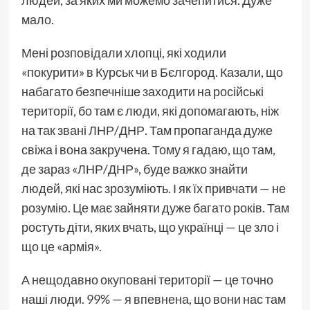
людей, за яких ми можемо зачепитися. Дуже
мало.
Мені розповідали хлопці, які ходили
«покурити» в Курськ чи в Бєлгород. Казали, що
набагато безпечніше заходити на російські
території, бо там є люди, які допомагають, ніж
на так звані ЛНР/ДНР. Там пропаганда дуже
свіжа і вона закручена. Тому я гадаю, що там,
де зараз «ЛНР/ДНР», буде важко знайти
людей, які нас зрозуміють. І як їх привчати — не
розумію. Це має зайняти дуже багато років. Там
ростуть діти, яких вчать, що українці — це зло і
що це «армія».
А нещодавно окуповані території — це точно
наші люди. 99% — я впевнена, що вони нас там