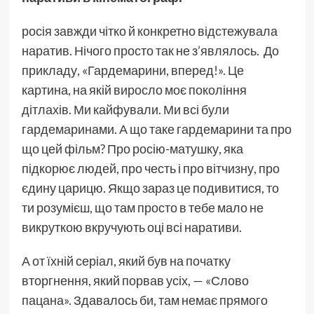
росія завжди чітко й конкретно відстежувала
наратив. Нічого просто так не з’являлось. До
прикладу, «Гардемарини, вперед!». Це
картина, на якій виросло моє покоління
дітлахів. Ми кайфували. Ми всі були
гардемаринами. А що таке гардемарини та про
що цей фільм? Про росію-матушку, яка
підкорює людей, про честь і про вітчизну, про
єдину царицю. Якщо зараз це подивитися, то
ти розумієш, що там просто в тебе мало не
викруткою вкручують оці всі наративи.
А от їхній серіал, який був на початку
вторгнення, який порвав усіх, — «Слово
пацана». Здавалось би, там немає прямого