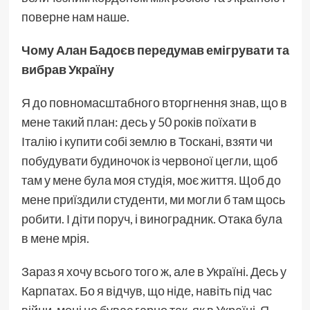
поверне нам наше.
Чому Алан Бадоєв передумав емігрувати та
вибрав Україну
Я до повномасштабного вторгнення знав, що в
мене такий план: десь у 50 років поїхати в
Італію і купити собі землю в Тоскані, взяти чи
побудувати будиночок із червоної цегли, щоб
там у мене була моя студія, моє життя. Щоб до
мене приїздили студенти, ми могли б там щось
робити. І діти поруч, і виноградник. Отака була
в мене мрія.
Зараз я хочу всього того ж, але в Україні. Десь у
Карпатах. Бо я відчув, що ніде, навіть під час