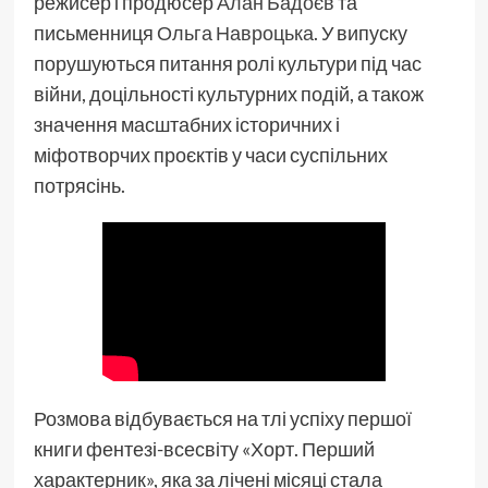
режисер і продюсер
Алан Бадоєв
та
письменниця
Ольга Навроцька
. У випуску
порушуються питання ролі культури під час
війни, доцільності культурних подій, а також
значення масштабних історичних і
міфотворчих проєктів у часи суспільних
потрясінь.
Розмова відбувається на тлі успіху першої
книги фентезі-всесвіту «Хорт. Перший
характерник», яка за лічені місяці стала