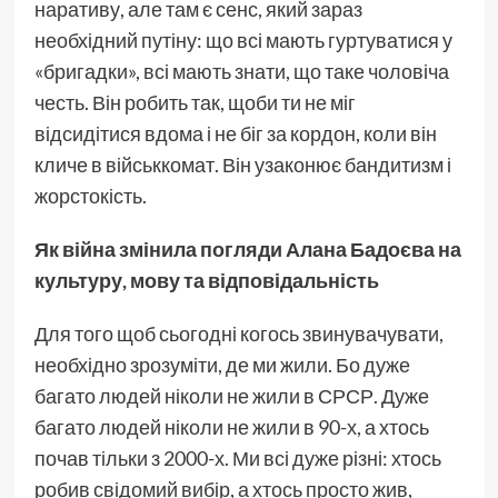
наративу, але там є сенс, який зараз
необхідний путіну: що всі мають гуртуватися у
«бригадки», всі мають знати, що таке чоловіча
честь. Він робить так, щоби ти не міг
відсидітися вдома і не біг за кордон, коли він
кличе в військкомат. Він узаконює бандитизм і
жорстокість.
Як війна змінила погляди Алана Бадоєва на
культуру, мову та відповідальність
Для того щоб сьогодні когось звинувачувати,
необхідно зрозуміти, де ми жили. Бо дуже
багато людей ніколи не жили в СРСР. Дуже
багато людей ніколи не жили в 90-х, а хтось
почав тільки з 2000-х. Ми всі дуже різні: хтось
робив свідомий вибір, а хтось просто жив,