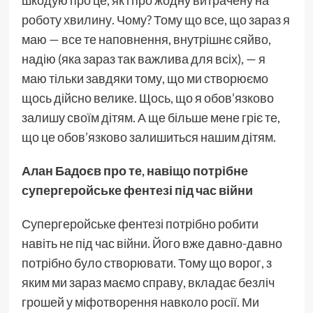
шкодую про це, як і про жодну витрачену на
роботу хвилину. Чому? Тому що все, що зараз я
маю — все те наповнення, внутрішнє сяйво,
надію (яка зараз так важлива для всіх), — я
маю тільки завдяки тому, що ми створюємо
щось дійсно велике. Щось, що я обов’язково
залишу своїм дітям. А ще більше мене гріє те,
що це обов’язково залишиться нашим дітям.
Алан Бадоєв про те, навіщо потрібне
супергеройське фентезі під час війни
Супергеройське фентезі потрібно робити
навіть не під час війни. Його вже давно-давно
потрібно було створювати. Тому що ворог, з
яким ми зараз маємо справу, вкладає безліч
грошей у міфотворення навколо росії. Ми