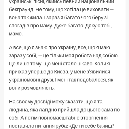
українські пісні, якийсь певний національний
бекграунд. Не тому, що хотіла це виховати —
вона так жила. І зараз я багато чого беру зі
спогадів про маму. Дуже багато. Дякую тобі,
мамо.
А все, що я знаю про Україну, все, що я маю
зараз у собі, — це тільки моя робота над собою.
Це лише тому, що мені стало цікаво. Коли я
приїхав уперше до Києва, у мене з’явилися
україномовні друзі. І мені так подобалося, як
вони розмовляють.
На своєму досвіді можу сказати, що я та
людина, яка лагідно прийшла до цього сама по
собі. А потім повномасштабне вторгнення
поставило питання руба: «Де ти себе бачиш?