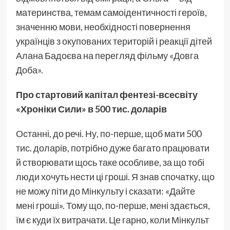
материнства, темам самоідентичності героїв,
значенню мови, необхідності повернення
українців з окупованих територій і реакції дітей
Алана Бадоєва на перегляд фільму «Довга
Доба».
Про стартовий капітал фентезі-всесвіту
«Хроніки Сили» в 500 тис. доларів
Останні, до речі. Ну, по-перше, щоб мати 500
тис. доларів, потрібно дуже багато працювати
й створювати щось таке особливе, за що тобі
люди хочуть нести ці гроші. Я знав спочатку, що
не можу піти до Мінкульту і сказати: «Дайте
мені гроші». Тому що, по-перше, мені здається,
їм є куди їх витрачати. Це гарно, коли Мінкульт