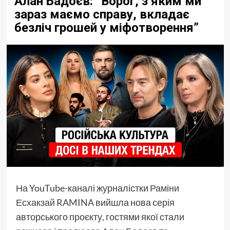
Алан Бадоєв: “Ворог, з яким ми
зараз маємо справу, вкладає
безліч грошей у міфотворення”
На YouTube-каналі журналістки
Раміни
Есхакзай
RAMINA вийшла нова серія
авторського проєкту, гостями якої стали