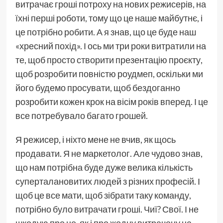
витрачає гроші потроху на нових режисерів, на
їхні перші роботи, тому що це наше майбутнє, і
це потрібно робити. А я знав, що це буде наш
«хресний похід». І ось ми три роки витратили на
те, щоб просто створити презентацію проєкту,
щоб розробити повністю роудмеп, оскільки ми
його будемо просувати, щоб бездоганно
розробити кожен крок на вісім років вперед. І це
все потребувало багато грошей.
Я режисер, і ніхто мене не вчив, як щось
продавати. Я не маркетолог. Але чудово знав,
що нам потрібна буде дуже велика кількість
суперталановитих людей з різних професій. І
щоб це все мати, щоб зібрати таку команду,
потрібно було витрачати гроші. Чиї? Свої. І не