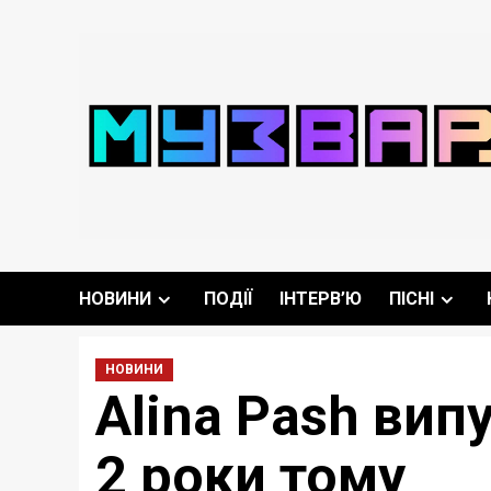
Перейти
до
вмісту
НОВИНИ
ПОДІЇ
ІНТЕРВ’Ю
ПІСНІ
НОВИНИ
Alina Pash вип
2 роки тому