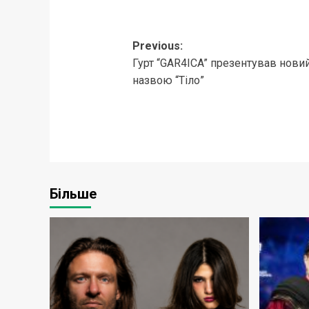
Post
Previous:
Гурт “GAR4ICA” презентував нови
navigation
назвою “Тіло”
Більше