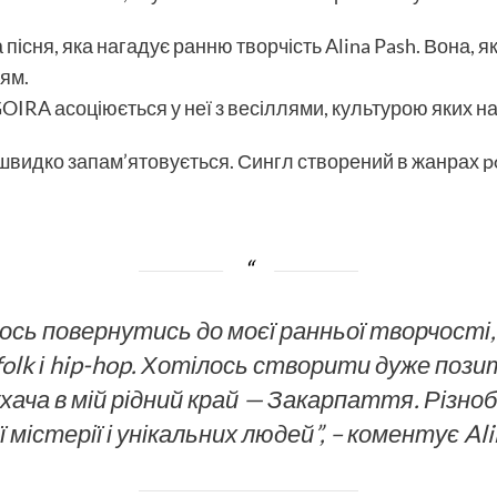
існя, яка нагадує ранню творчість Alina Pash. Вона, як
ям.
GOIRA асоціюється у неї з весіллями, культурою яких н
швидко запам’ятовується. Сингл створений в жанрах pop
сь повернутись до моєї ранньої творчості,
olk і hip-hop. Хотілось створити дуже пози
хача в мій рідний край — Закарпаття. Різно
ї містерії і унікальних людей”, – коментує Ali