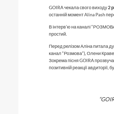
GOIRA чекала свого виходу
2 
останній момент
Alina Pash
пер
В інтерв’ю на каналі “РОЗМОВА”
простий.
Перед релізом Аліна питала ду
канал “Розмова”), Олени Кравец
Зокрема пісня GOIRA прозвуча
позитивній реакції авдиторії, 
“GOIR