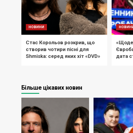
НОВИНИ
НОВИН
Стас Корольов розкрив, що
«Щоде
створив чотири пісні для
Євроба
Shmiska: серед яких хіт «DVD»
дата с
Більше цікавих новин