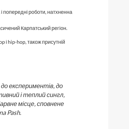
 і попередні роботи, натхненна
асичений Карпатський регіон.
 і hip-hop, також присутній
 до експериментів, до
тивний і теплий сингл,
барвне місце, сповнене
na Pash.