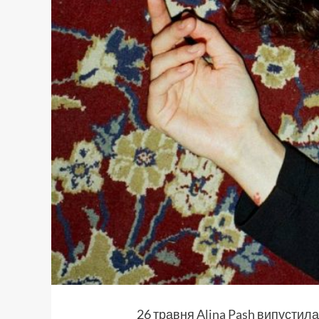
26 травня
Alina Pash
випустила