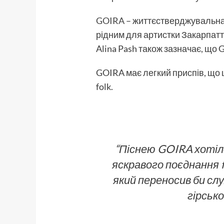
GOIRA
– життєстверджувальна п
рідним для артистки Закарпатт
Alina Pash також зазначає, що 
GOIRA має легкий приспів, що 
folk.
“Піснею GOIRA хотіло
яскравого поєднання f
який переносив би слу
гірсько