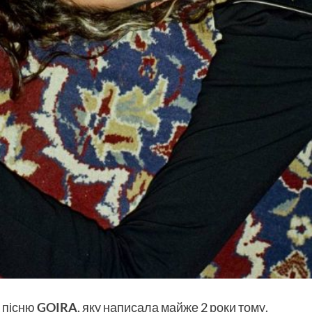
 пісню
GOIRA
, яку написала майже 2 роки тому.