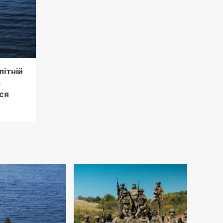
літній
о
ся