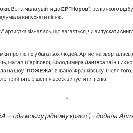
рок
и. Вона мала увійти до
ЕР
“Норов”
, реліз якого відб
едумала випускати пісню.
 артистка зізналась, що вагається, чи випускати сингл,
мки про пісню у багатьох людей. Артистка зверталась 
ь, Наталії Гаріпової, Володимира Дантеса та інших кол
ла на шоу “
ПОЖЕЖА
” в Івано-Франківську. Після того
було прийняте рішення все ж випустити пісню.
A — ода моєму рідному краю!”, – додала Alina