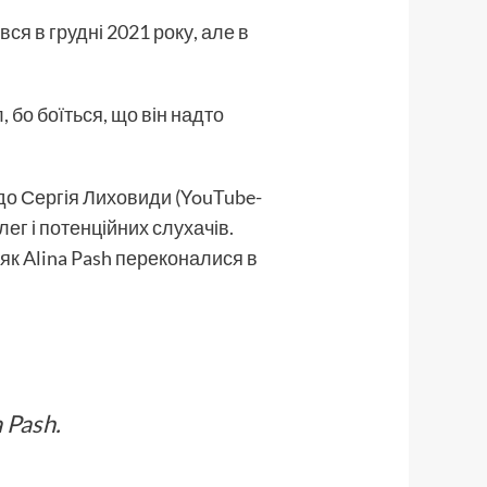
увся в грудні 2021 року, але в
 бо боїться, що він надто
до Сергія Лиховиди (YouTube-
ег і потенційних слухачів.
, як Alina Pash переконалися в
 Pash.