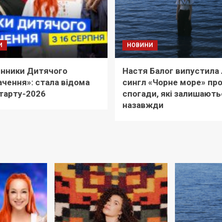
И
НОВИНИ
нники Дитячого
Настя Балог випустила 
чення»: стала відома
сингл «Чорне море» пр
тарту-2026
спогади, які залишають
назавжди