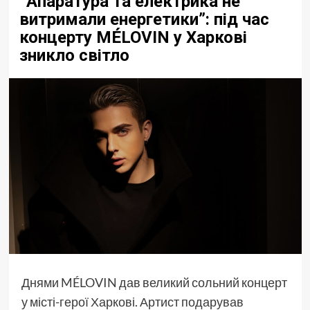
“Апаратура та електрика не
витримали енергетики”: під час
концерту MÉLOVIN у Харкові
зникло світло
Днями MÉLOVIN дав великий сольний концерт
у місті-герої Харкові. Артист подарував