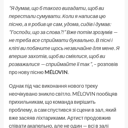
“Я думав, що б такого вигадати, щоб ви
перестали сумувати. Коли я написав цю
пісню, а я робив це сам, удома, сидів і думав:
“Господи, що за слова?!” Вже потім зрозумів —
не треба все сприймати буквально. В пісні і
кліпі ви побачите щось незвичайне для мене. Я
вперше захотів, щоб ви сміялися, щоб ви
розважалися — сприймайте її так”
, – розповів
про нову пісню
MÉLOVIN
.
Однак під час виконання нового треку
неочікувано зникло світло. MÉLOVIN пообіцяв
прихильникам, що команда вирішить
проблему, а сам спустився зі сцени в зал, який
вже засяяв ліхтариками. Артист продовжив
співати акапельно, але не один — всі в залі