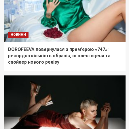
НОВИНИ
DOROFEEVA повернулася з прем’єрою «747»:
рекордна кількість образів, оголені сцени та
спойлер нового релізу