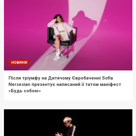
НОВИНИ
Після тріумфу на Дитячому Євробаченні Sofia
Nersesian презентує написаний її татом маніфест
«Будь собою»