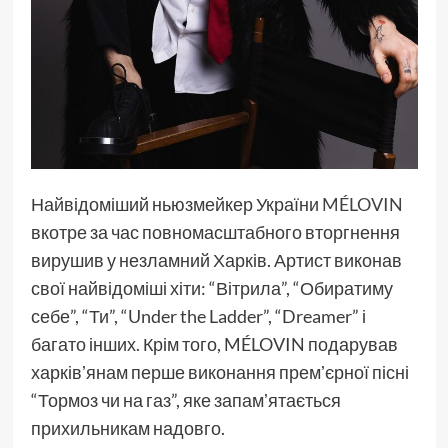
Найвідоміший ньюзмейкер України
MÉLOVIN
вкотре за час повномасштабного вторгнення
вирушив у незламний Харків. Артист виконав
свої найвідоміші хіти: “Вітрила”, “Обиратиму
себе”, “Ти”, “Under the Ladder”, “Dreamer” і
багато інших. Крім того, MÉLOVIN подарував
харківʼянам перше виконання премʼєрної пісні
“Тормоз чи на газ”, яке запамʼятається
прихильникам надовго.