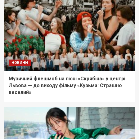
НОВИНИ
Музичний флешмоб на пісні «Скрябіна» у центрі
Львова — до виходу фільму «Кузьма: Страшно
веселий»