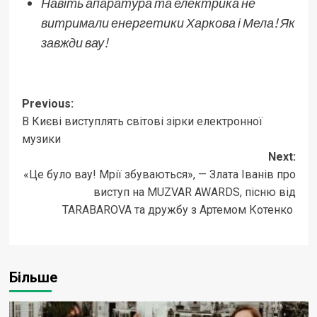
Навіть апаратура та електрика не
витримали енергетики Харкова і Мела! Як
завжди вау!
Post
Previous:
В Києві виступлять світові зірки електронної
navigation
музики
Next:
«Це було вау! Мрії збуваються», — Злата Іванів про
виступ на MUZVAR AWARDS, пісню від
TARABAROVA та дружбу з Артемом Котенко
Більше