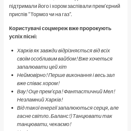
підтримали його і хором заспівали премʼєрний
приспів “Тормоз чи на газ”.
Користувачі соцмереж
вже пророкують
успіх пісні:
Харків як завжди відрізняється від всіх
своїм особливим вайбом! Вже хочеться
запалювати цей хіт
Неймовірно! Перше виконання і весь зал
вже співає хором!
Вау! Оце премʼєра! Фантастичний Мел!
Незламний Харків!
Від такої енергії запалюються серця, але
гасне світло. Баланс!) Танцювати так
танцювати, чекаємо!