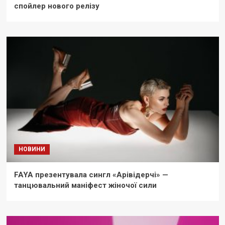
спойлер нового релізу
НОВИНИ
FAYA презентувала сингл «Арівідерчі» —
танцювальний маніфест жіночої сили