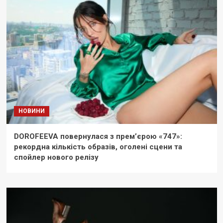
НОВИНИ
DOROFEEVA повернулася з прем’єрою «747»:
рекордна кількість образів, оголені сцени та
спойлер нового релізу