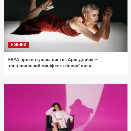
НОВИНИ
FAYA презентувала сингл «Арівідерчі» —
танцювальний маніфест жіночої сили