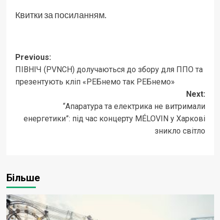
Квитки
за посиланням.
Post
Previous:
ПІВНІЧ (PVNCH) долучаються до збору для ППО та
navigation
презентують кліп «РЕБнемо так РЕБнемо»
Next:
“Апаратура та електрика не витримали
енергетики”: під час концерту MÉLOVIN у Харкові
зникло світло
Більше