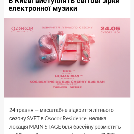
В Києві виступлять світові зірки
електронної музики
24 травня — масштабне відкриття літнього
сезону
SVET
в Osocor Residence. Велика
локація MAIN STAGE біля басейну розмістить