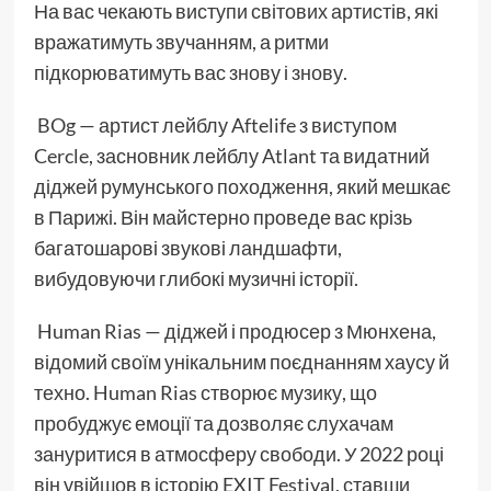
На вас чекають виступи світових артистів, які
вражатимуть звучанням, а ритми
підкорюватимуть вас знову і знову.
BOg — артист лейблу Aftelife з виступом
Cercle, засновник лейблу Atlant та видатний
діджей румунського походження, який мешкає
в Парижі. Він майстерно проведе вас крізь
багатошарові звукові ландшафти,
вибудовуючи глибокі музичні історії.
Human Rias — діджей і продюсер з Мюнхена,
відомий своїм унікальним поєднанням хаусу й
техно. Human Rias створює музику, що
пробуджує емоції та дозволяє слухачам
зануритися в атмосферу свободи. У 2022 році
він увійшов в історію EXIT Festival, ставши