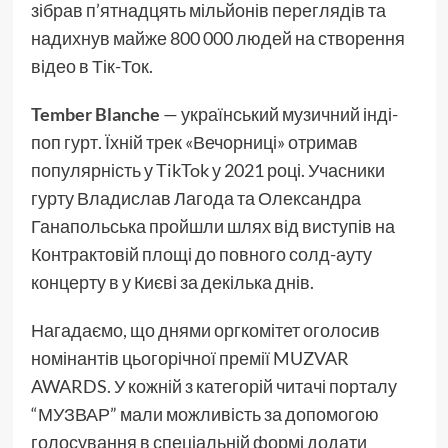
зібрав п’ятнадцять мільйонів переглядів та
надихнув майже 800 000 людей на створення
відео в Тік-Ток.
Tember Blanche
— український музичний інді-
поп гурт. Їхній трек «Вечорниці» отримав
популярність у TikTok у 2021 році. Учасники
гурту Владислав Лагода та Олександра
Ганапольська пройшли шлях від виступів на
Контрактовій площі до повного солд-ауту
концерту в у Києві за декілька днів.
Нагадаємо, що днями оргкомітет оголосив
номінантів цьогорічної премії MUZVAR
AWARDS. У кожній з категорій читачі порталу
“МУЗВАР” мали можливість за допомогою
голосування в спеціальній формі додати