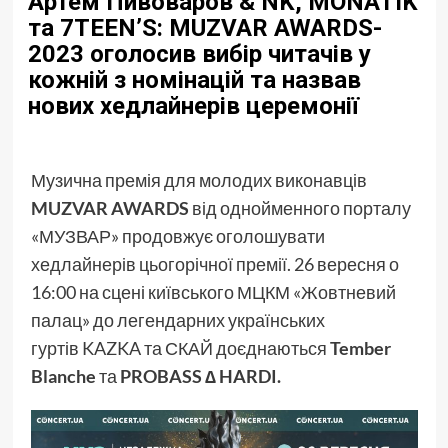
Артем Пивоваров & NK, MONATIK
та 7TEEN’S: MUZVAR AWARDS-
2023 оголосив вибір читачів у
кожній з номінацій та назвав
нових хедлайнерів церемонії
Музична премія для молодих виконавців
MUZVAR AWARDS
від однойменного порталу
«МУЗВАР» продовжує оголошувати
хедлайнерів цьогорічної премії. 26 вересня о
16:00 на сцені київського МЦКМ «Жовтневий
палац» до легендарних українських
гуртів KAZKA та СКАЙ доєднаються
Tember
Blanche
та
PROBASS ∆ HARDI.