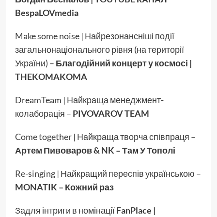
BespaLOVmedia
Make some noise | Найрезонансніші події
загальнонаціонального рівня (на території
України) –
Благодійний концерт у космосі |
THEKOMAKOMA
DreamTeam | Найкраща менеджмент-
колаборація –
PIVOVAROV TEAM
Come together | Найкраща творча співпраця –
Артем Пивоваров & NK – Там У Тополі
Re-singing | Найкращий переспів українською –
MONATIK – Кожний раз
Задля інтриги в номінації
FanPlace |