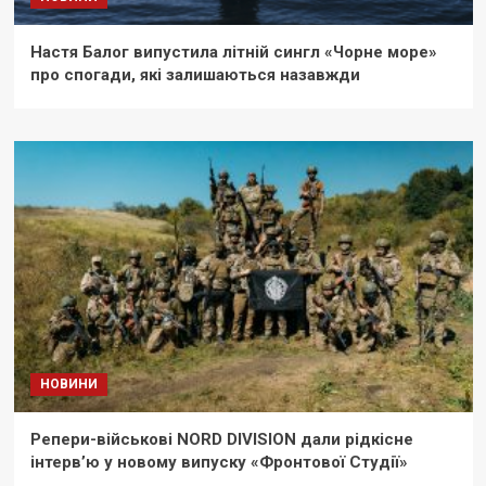
Настя Балог випустила літній сингл «Чорне море»
про спогади, які залишаються назавжди
НОВИНИ
Репери-військові NORD DIVISION дали рідкісне
інтерв’ю у новому випуску «Фронтової Студії»