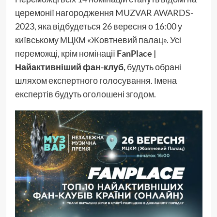
церемонії нагородження MUZVAR AWARDS-
2023, яка відбудеться 26 вересня о 16:00 у
київському МЦКМ «Жовтневий палац». Усі
переможці, крім номінації
FanPlace |
Найактивніший фан-клуб,
будуть обрані
шляхом експертного голосування. Імена
експертів будуть оголошені згодом.