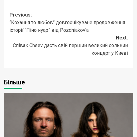
Post
Previous:
“Кохання то любов” довгоочікуване продовження
navigation
історії “Піно нуар” від Pozdniakov’а
Next:
Співак Cheev дасть свій перший великий сольний
концерт у Києві
Більше