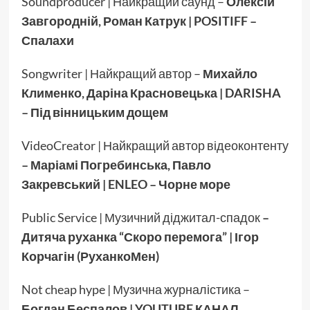
Soundproducer | Найкращий саунд –
Олексій
Завгородній, Роман Катрук | POSITIFF –
Спалахи
Songwriter | Найкращий автор –
Михайло
Клименко, Даріна Красновецька | DARISHA
– Під вінницьким дощем
VideoCreator | Найкращий автор відеоконтенту
– Маріамі Погребинська, Павло
Закревський | ENLEO – Чорне море
Public Service | Музичний діджитал-спадок
–
Дитяча руханка “Скоро перемога” | Ігор
Корчагін (РуханкоМен)
Not cheap hype | Музична журналістика –
Богдан Беспалов | YOUTUBE КАНАЛ