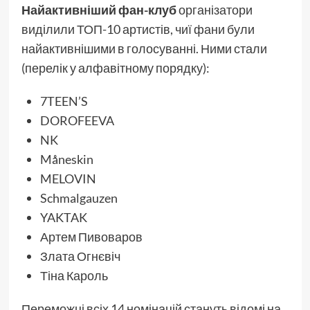
Найактивніший фан-клуб
організатори
виділили ТОП-10 артистів, чиї фани були
найактивнішими в голосуванні. Ними стали
(перелік у алфавітному порядку):
7TEEN’S
DOROFEEVA
NK
Måneskin
MELOVIN
Schmalgauzen
YAKTAK
Артем Пивоваров
Злата Огнєвіч
Тіна Кароль
Переможці всіх 14 номінацій стануть відомі на