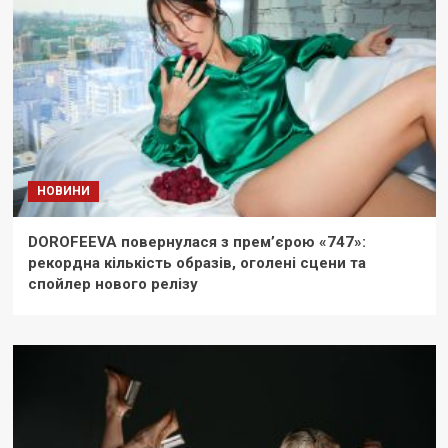
НОВИНИ
DOROFEEVA повернулася з прем’єрою «747»:
рекордна кількість образів, оголені сцени та
спойлер нового релізу