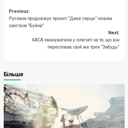
Post
Previous:
Руслана продовжує проєкт “Дике серце” новим
navigation
синглом “Буйна”
Next:
ХАСА звинуватили у плагіаті за те, що він
переспівав свій же трек “Забудь”
Більше