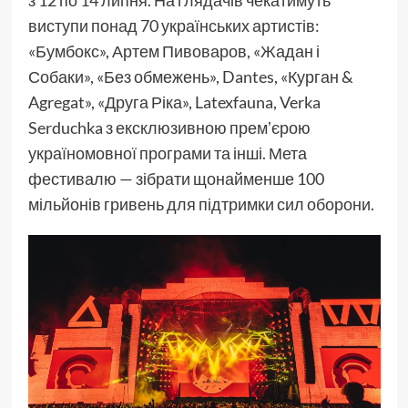
з 12 по 14 липня. На глядачів чекатимуть
виступи понад 70 українських артистів:
«Бумбокс», Артем Пивоваров, «Жадан і
Собаки», «Без обмежень», Dantes, «Курган &
Agregat», «Друга Ріка», Latexfauna, Verka
Serduchka з ексклюзивною премʼєрою
україномовної програми та інші. Мета
фестивалю — зібрати щонайменше 100
мільйонів гривень для підтримки сил оборони.