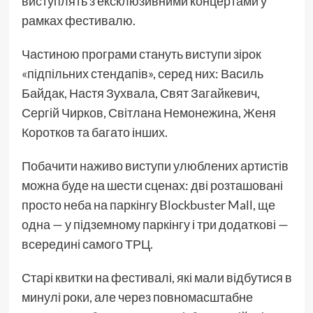
виступлять з ексклюзивними концертами у
рамках фестивалю.
Частиною програми стануть виступи зірок
«підпільних стендапів», серед них: Василь
Байдак, Настя Зухвала, Свят Загайкевич,
Сергій Чирков, Світлана Немонежина, Женя
Коротков та багато інших.
Побачити наживо виступи улюблених артистів
можна буде на шести сценах: дві розташовані
просто неба на паркінгу Blockbuster Mall, ще
одна — у підземному паркінгу і три додаткові —
всередині самого ТРЦ.
Старі квитки на фестивалі, які мали відбутися в
минулі роки, але через повномасштабне