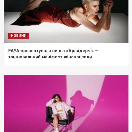
НОВИНИ
FAYA презентувала сингл «Арівідерчі» —
танцювальний маніфест жіночої сили