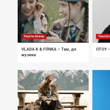
Тексти пісень
Тексти 
VLADA K & FIÏNKA – Там, де
OTOY –
музика