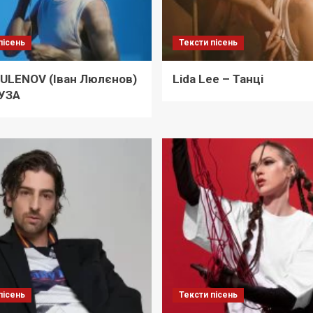
пісень
Тексти пісень
IULENOV (Іван Люлєнов)
Lida Lee – Танці
УЗА
пісень
Тексти пісень