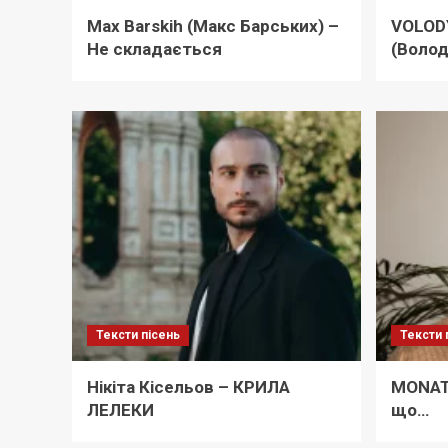
Max Barskih (Макс Барських) –
VOLOD
Не складається
(Воло
Тексти пісень
Тексти 
Нікіта Кісельов – КРИЛА
MONATI
ЛЕЛЕКИ
що…