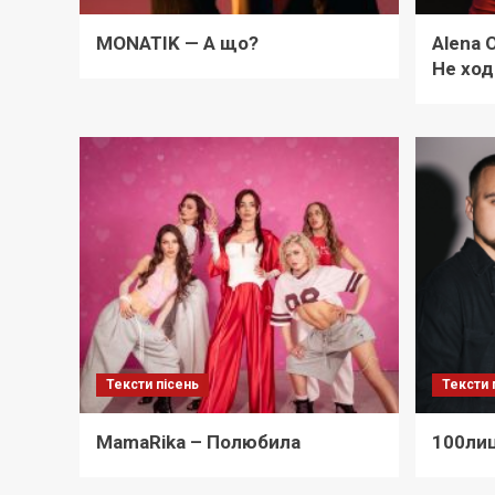
MONATIK — А що?
Alena 
Не ход
Тексти пісень
Тексти 
MamaRika – Полюбила
100лиц