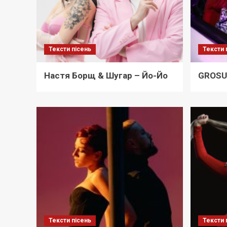
Тексти пісень
Тексти 
Настя Борщ & Шугар – Йо-Йо
GROSU 
Тексти пісень
Тексти 