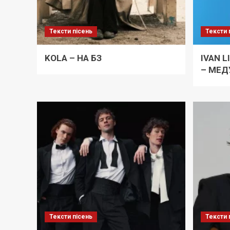
Тексти пісень
Тексти 
KOLA – НА БЗ
IVAN L
– МЕД
Тексти пісень
Тексти 