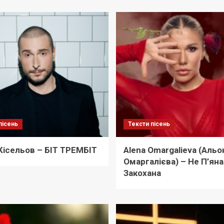
пісень
Тексти пісень
 Кісельов – БІТ ТРЕМБІТ
Alena Omargalieva (Альо
Омаргалієва) – Не П’яна
Закохана