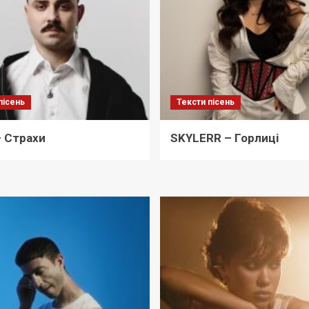
пісень
Тексти пісень
 Страхи
SKYLERR – Горлиці