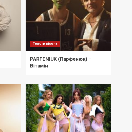
Тексти пісень
PARFENIUK (Парфенюк) –
Вітамін