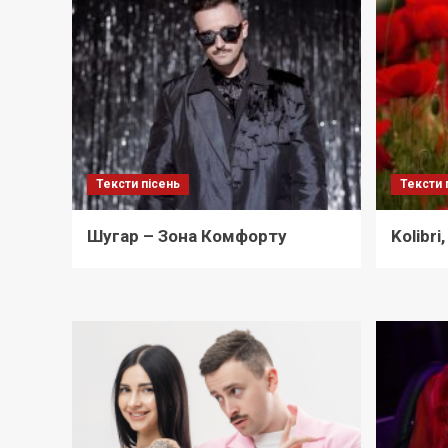
Тексти пісень
Тексти 
Шугар – Зона Комфорту
Kolibri