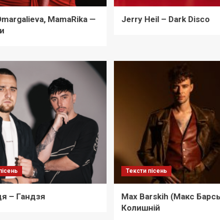
Omargalieva, MamaRika —
Jerry Heil – Dark Disco
и
пісень
Тексти пісень
я – Гандзя
Max Barskih (Макс Барсь
Колишній