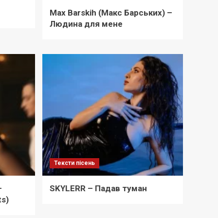
Max Barskih (Макс Барських) –
Людина для мене
Тексти пісень
–
SKYLERR – Падав туман
ts)