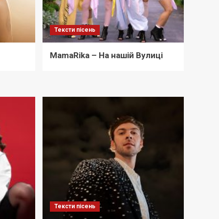
Тексти пісень
MamaRika – На нашій Вулиці
Тексти пісень