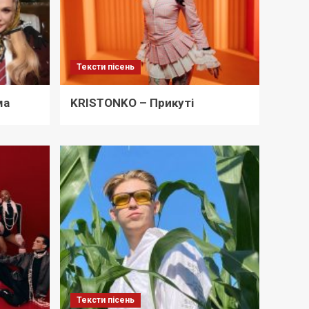
Тексти пісень
ма
KRISTONKO – Прикуті
Тексти пісень