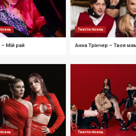
пісень
Тексти пісень
– Мій рай
Анна Трінчер – Твоя ма
пісень
Тексти пісень