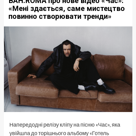
BAH.ROMA про нове відео «Час»:
«Мені здається, саме мистецтво
повинно створювати тренди»
Напередодні релізу кліпу на пісню «Час», яка
увійшла до торішнього альбому «Готель