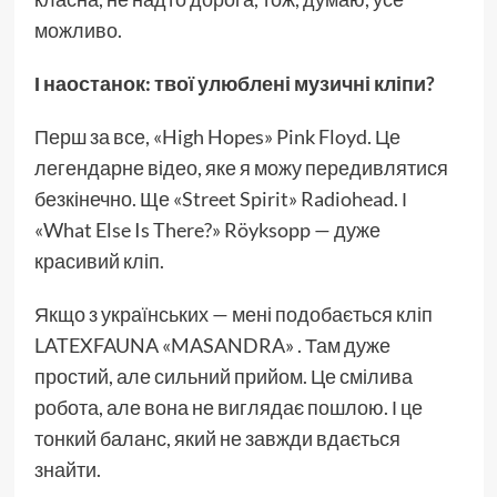
можливо.
І наостанок: твої улюблені музичні кліпи?
Перш за все, «High Hopes» Pink Floyd. Це
легендарне відео, яке я можу передивлятися
безкінечно. Ще «Street Spirit» Radiohead. І
«What Else Is There?» Röyksopp — дуже
красивий кліп.
Якщо з українських — мені подобається кліп
LATEXFAUNA «MASANDRA» . Там дуже
простий, але сильний прийом. Це смілива
робота, але вона не виглядає пошлою. І це
тонкий баланс, який не завжди вдається
знайти.