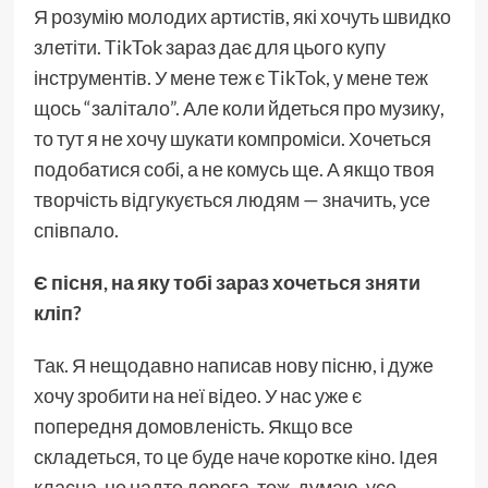
Я розумію молодих артистів, які хочуть швидко
злетіти. TikTok зараз дає для цього купу
інструментів. У мене теж є TikTok, у мене теж
щось “залітало”. Але коли йдеться про музику,
то тут я не хочу шукати компроміси. Хочеться
подобатися собі, а не комусь ще. А якщо твоя
творчість відгукується людям — значить, усе
співпало.
Є пісня, на яку тобі зараз хочеться зняти
кліп?
Так. Я нещодавно написав нову пісню, і дуже
хочу зробити на неї відео. У нас уже є
попередня домовленість. Якщо все
складеться, то це буде наче коротке кіно. Ідея
класна, не надто дорога, тож, думаю, усе