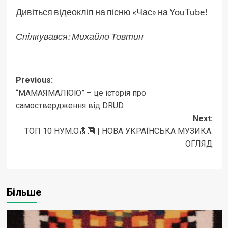
Дивіться відеокліп на пісню «Час» на YouTube!
Спілкувався:
Михайло Товтин
Post
Previous:
“MAMAЯМАЛЮЮ” – це історія про
navigation
самоствердження від DRUD
Next:
ТОП 10 НУМ.О🔝🔟 | НОВА УКРАЇНСЬКА МУЗИКА.
ОГЛЯД
Більше