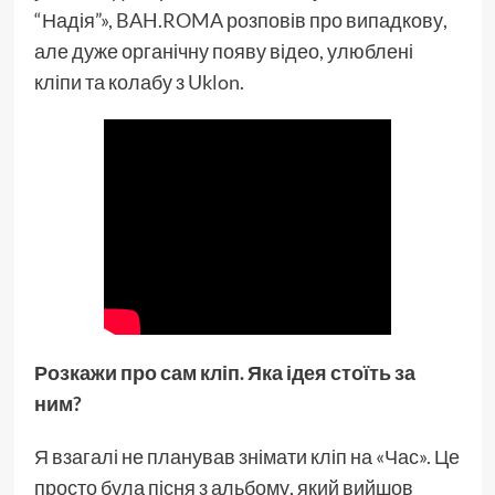
“Надія”»,
BAH.ROMA
розповів про випадкову,
але дуже органічну появу відео, улюблені
кліпи та колабу з
Uklon
.
Розкажи про сам кліп. Яка ідея стоїть за
ним?
Я взагалі не планував знімати кліп на «Час». Це
просто була пісня з альбому, який вийшов