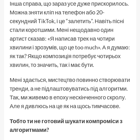
Інша справа, що зараз усе дуже прискорилось.
Можна зняти кліп на телефон або 20-
секундний TikTok, і це “залетить”. Навіть пісні
стали коротшими. Мені нещодавно один
артист сказав: «Я написав трек на чотири
хвилини і зрозумів, що це too much». А я думаю:
як так? Якщо композиція потребує чотирьох
хвилин, то значить, так і має бути.
Мені здається, мистецтво повинно створювати
тренди, а не підлаштовуватись під алгоритми.
Так, ми живемо в епоху нескінченного скролу.
Але я дивлюсь на це як на щось тимчасове.
Тобто ти не готовий шукати компроміси з
алгоритмами?