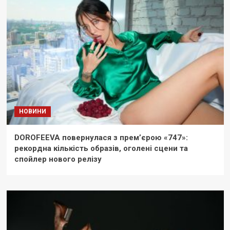
НОВИНИ
DOROFEEVA повернулася з прем’єрою «747»:
рекордна кількість образів, оголені сцени та
спойлер нового релізу