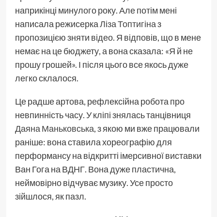
наприкінці минулого року. Але потім мені
написала режисерка
Ліза Топтигіна
з
пропозицією зняти відео. Я відповів, що в мене
немає на це бюджету, а вона сказала: «Я й не
прошу грошей». І після цього все якось дуже
легко склалося.
Це радше артова, рефлексійна робота про
невпинність часу. У кліпі знялась танцівниця
Даяна Маньковська
, з якою ми вже працювали
раніше: вона ставила хореографію для
перформансу на відкритті імерсивної виставки
Ван Гога на ВДНГ. Вона дуже пластична,
неймовірно відчуває музику. Усе просто
зійшлося, як пазл.