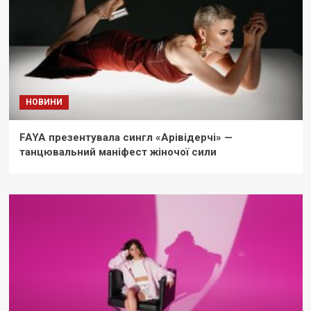
НОВИНИ
FAYA презентувала сингл «Арівідерчі» —
танцювальний маніфест жіночої сили