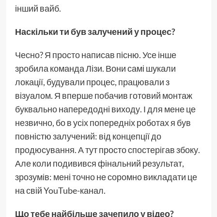
інший вайб.
Наскільки ти був залучений у процес?
Чесно? Я просто написав пісню. Усе інше
зробила команда Лізи. Вони самі шукали
локації, будували процес, працювали з
візуалом. Я вперше побачив готовий монтаж
буквально напередодні виходу. І для мене це
незвично, бо в усіх попередніх роботах я був
повністю залучений: від концепції до
продюсування. А тут просто спостерігав збоку.
Але коли подивився фінальний результат,
зрозумів: мені точно не соромно викладати це
на свій YouTube-канал.
Що тебе найбільше зачепило у відео?