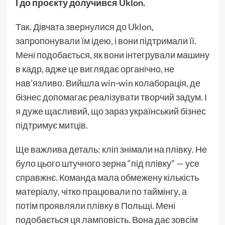
І до проєкту долучився Uklon.
Так. Дівчата звернулися до Uklon,
запропонували їм ідею, і вони підтримали її.
Мені подобається, як вони інтегрували машину
в кадр, адже це виглядає органічно, не
нав’язливо. Вийшла win-win колаборація, де
бізнес допомагає реалізувати творчий задум. І
я дуже щасливий, що зараз український бізнес
підтримує митців.
Ще важлива деталь: кліп знімали на плівку. Не
було цього штучного зерна “під плівку” — усе
справжнє. Команда мала обмежену кількість
матеріалу, чітко працювали по таймінгу, а
потім проявляли плівку в Польщі. Мені
подобається ця ламповість. Вона дає зовсім