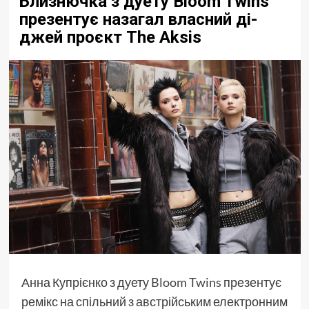
Близнючка з дуету Bloom Twins
презентує назагал власний ді-
джей проєкт The Aksis
Анна Купрієнко з дуету
Bloom Twins
презентує
ремікс на спільний з австрійським електронним