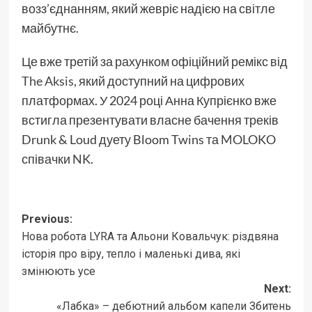
возз’єднанням, який жевріє надією на світле
майбутнє.
Це вже третій за рахунком офіційний ремікс від
The Aksis
, який доступний на цифрових
платформах. У 2024 році Анна Купрієнко вже
встигла презентувати власне бачення треків
Drunk & Loud дуету Bloom Twins та MOLOKO
співачки NK.
Post
Previous:
Нова робота LYRA та Альони Ковальчук: різдвяна
navigation
історія про віру, тепло і маленькі дива, які
змінюють усе
Next:
«Лабка» – дебютний альбом капели Збитень