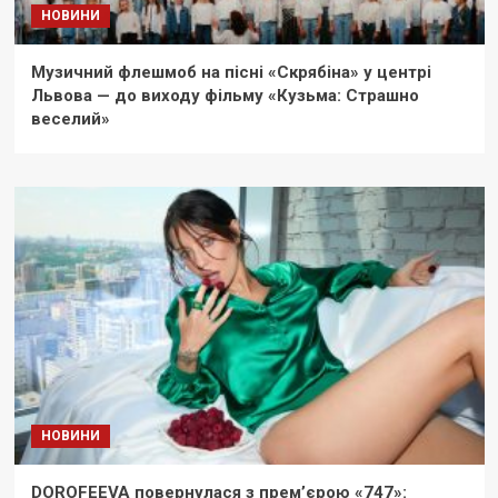
НОВИНИ
Музичний флешмоб на пісні «Скрябіна» у центрі
Львова — до виходу фільму «Кузьма: Страшно
веселий»
НОВИНИ
DOROFEEVA повернулася з прем’єрою «747»: