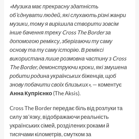
«Музика має прекрасну здатність
об’єднувати людей, які слухають різні жанри
музики, тому я вирішила створити зовсім
інше бачення треку Cross The Border за
допомогою реміксу, зберігаючи ту саму
основу та ту саму історію. В реміксі
використана лише розмовна частину з Cross
The Border, демонструючи кроки, які змушена
робити родина українських біженців, щоб
знову побачити своїх близьких»,
— коментує
Анна Купрієнко
(The Aksis).
Cross The Border
передає біль від розлуки та
силу зв’язку, відображаючи реальність
українських сімей, розділених роками й
тисячами кілометрів, смутком за