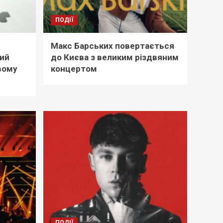
ПОДІЇ
Макс Барських повертається
кий
до Києва з великим різдвяним
вому
концертом
ПОДІЇ