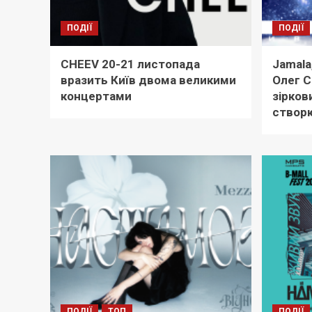
ПОДІЇ
ПОДІЇ
CHEEV 20-21 листопада
Jamala
вразить Київ двома великими
Олег С
концертами
зірков
створю
ПОДІЇ
ТОП
ПОДІЇ