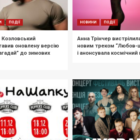
И
ПОДІЇ
НОВИНИ
ПОДІЇ
й Козловський
Анна Трінчер вистрілил
авив оновлену версію
новим треком “Любов-
Загадай” до зимових
і анонсувала космічний 