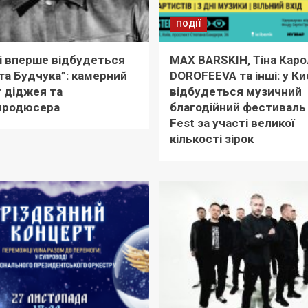
ПОДІЇ
і вперше відбудеться
MAX BARSKIH, Тіна Каро
та Будчука”: камерний
DOROFEEVA та інші: у Ки
 діджея та
відбудеться музичний
продюсера
благодійний фестиваль 
Fest за участі великої
кількості зірок