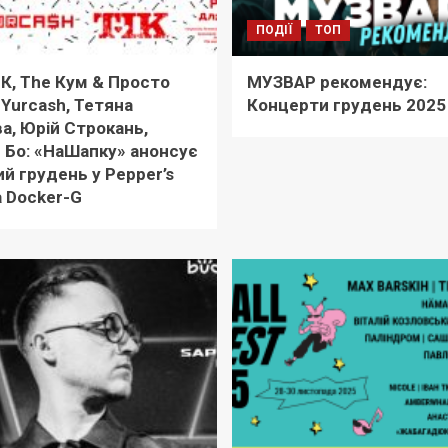
ПОДІЇ
ТОП
ІК, The Кум & Просто
МУЗВАР рекомендує:
 Yurcash, Тетяна
Концерти грудень 2025
а, Юрій Строкань,
 Бо: «НаШапку» анонсує
ий грудень у Pepper’s
а Docker-G