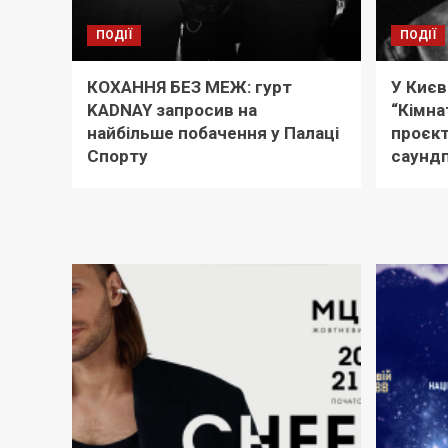
ПОДІЇ
ПОДІЇ
КОХАННЯ БЕЗ МЕЖ: гурт
У Києв
KADNAY запросив на
“Кімна
найбільше побачення у Палаці
проєкт
Спорту
саунд