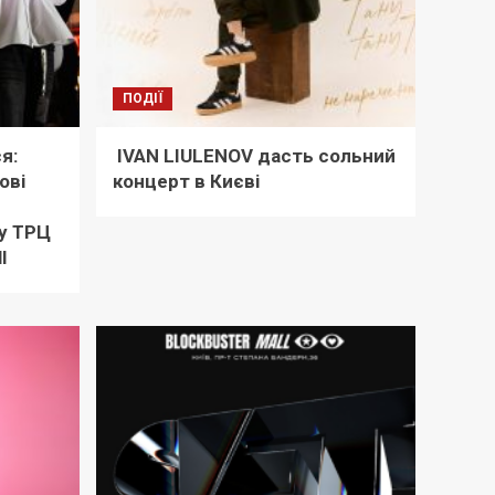
ПОДІЇ
я:
IVAN LIULENOV дасть сольний
ові
концерт в Києві
му ТРЦ
l