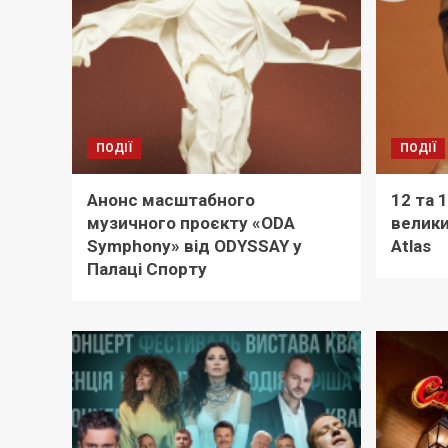
ПОДІЇ
ПОДІЇ
Анонс масштабного
12 та 
музичного проєкту «ODA
велики
Symphony» від ODYSSAY у
Atlas
Палаці Спорту