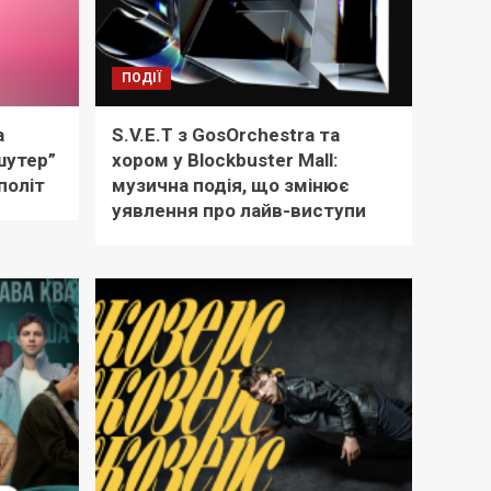
ПОДІЇ
а
S.V.E.T з GosOrchestra та
шутер”
хором у Blockbuster Mall:
політ
музична подія, що змінює
уявлення про лайв-виступи