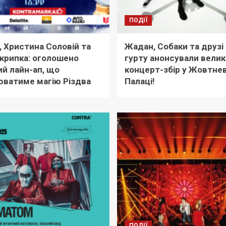
ПОДІЇ
, Христина Соловій та
Жадан, Собаки та друзі
крипка: оголошено
гурту анонсували вели
ий лайн-ап, що
концерт-збір у Жовтне
ватиме магію Різдва
Палаці!
ПОДІЇ