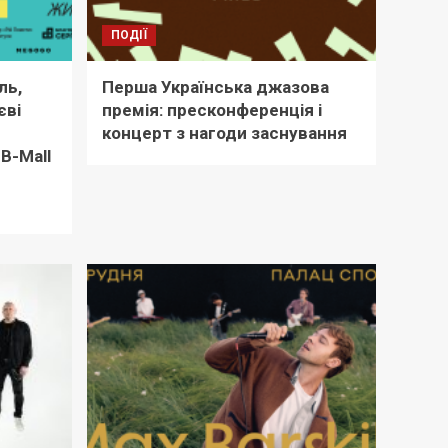
ПОДІЇ
ль,
Перша Українська джазова
єві
премія: пресконференція і
концерт з нагоди заснування
B-Mall