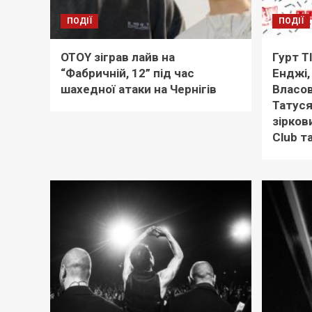
ПОДІЇ
ПОДІЇ
OTOY зіграв лайв на
Гурт Т
“Фабричній, 12” під час
Енджі,
шахедної атаки на Чернігів
Власов
Татуся
зірков
Club т