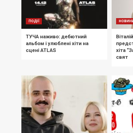
ПОДІЇ
НОВИН
ТУЧА наживо: дебютний
Віталі
альбом і улюблені хіти на
предст
сцені ATLAS
хіта “
свят