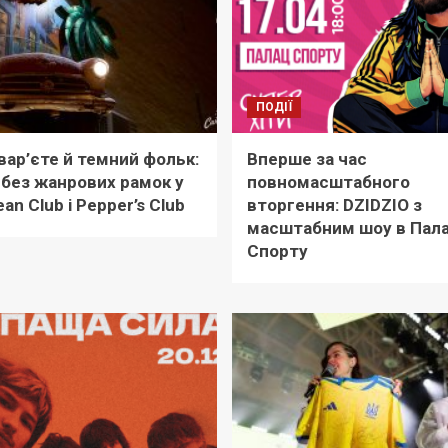
ПОДІЇ
вар’єте й темний фольк:
Вперше за час
 без жанрових рамок у
повномасштабного
an Club і Pepper’s Club
вторгення: DZIDZIO з
масштабним шоу в Пала
Спорту