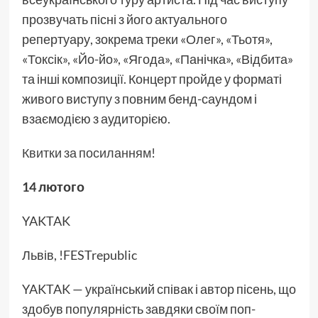
прозвучать пісні з його актуального
репертуару, зокрема треки «Олег», «Тьотя»,
«Токсік», «Йо-йо», «Ягода», «Панічка», «Відбита»
та інші композиції. Концерт пройде у форматі
живого виступу з повним бенд-саундом і
взаємодією з аудиторією.
Квитки за посиланням!
14 лютого
YAKTAK
Львів, !FESTrepublic
YAKTAK — український співак і автор пісень, що
здобув популярність завдяки своїм поп-