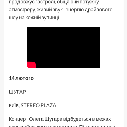
продовжує гастролі, обіцяючи потужну
атмосферу, живий звук і енергію драйвового
шоу на кожній зупинці.
14 лютого
ШУГАР
Київ, STEREO PLAZA
Концерт Олега Шугара відбудеться в межах
всеукраїнського туру артиста. Під час виступу