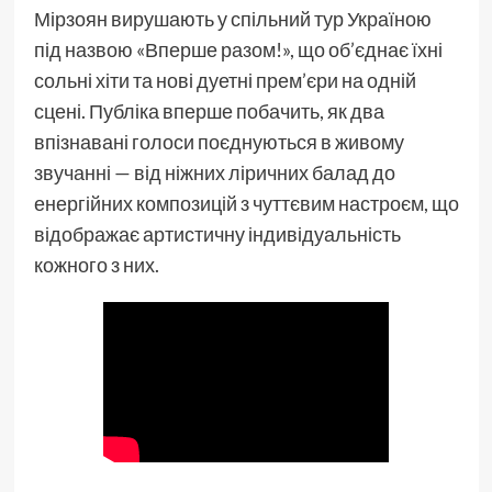
Мірзоян вирушають у спільний тур Україною
під назвою «Вперше разом!», що об’єднає їхні
сольні хіти та нові дуетні прем’єри на одній
сцені. Публіка вперше побачить, як два
впізнавані голоси поєднуються в живому
звучанні — від ніжних ліричних балад до
енергійних композицій з чуттєвим настроєм, що
відображає артистичну індивідуальність
кожного з них.