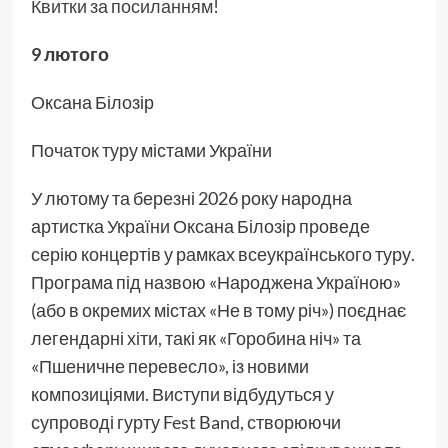
Квитки за посиланням!
9 лютого
Оксана Білозір
Початок туру містами України
У лютому та березні 2026 року народна
артистка України Оксана Білозір проведе
серію концертів у рамках всеукраїнського туру.
Програма під назвою «Народжена Україною»
(або в окремих містах «Не в тому річ») поєднає
легендарні хіти, такі як «Горобина ніч» та
«Пшеничне перевесло», із новими
композиціями. Виступи відбудуться у
супроводі гурту Fest Band, створюючи