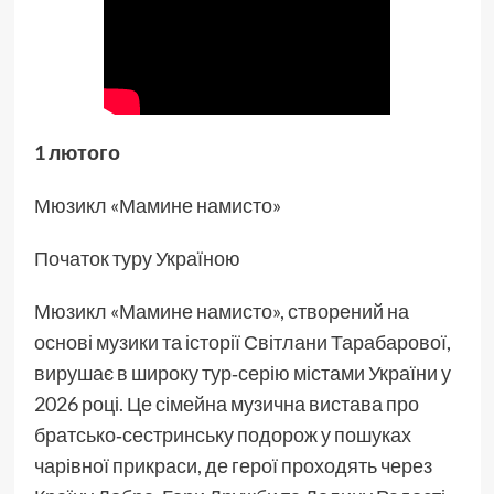
1 лютого
Мюзикл «Мамине намисто»
Початок туру Україною
Мюзикл «Мамине намисто», створений на
основі музики та історії Світлани Тарабарової,
вирушає в широку тур‑серію містами України у
2026 році. Це сімейна музична вистава про
братсько‑сестринську подорож у пошуках
чарівної прикраси, де герої проходять через