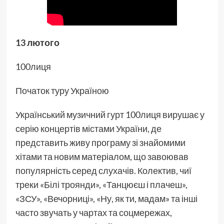
13 лютого
100лиця
Початок туру Україною
Український музичний гурт 100лиця вирушає у
серію концертів містами України, де
представить живу програму зі знайомими
хітами та новим матеріалом, що завоював
популярність серед слухачів. Колектив, чиї
треки «Білі троянди», «Танцюєш і плачеш»,
«ЗСУ», «Вечорниці», «Ну, як ти, мадам» та інші
часто звучать у чартах та соцмережах,