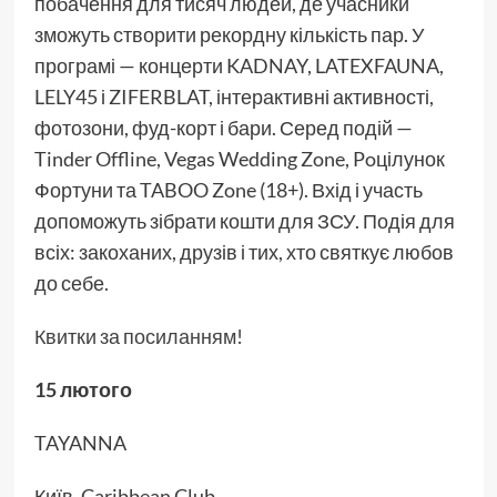
побачення для тисяч людей, де учасники
зможуть створити рекордну кількість пар. У
програмі — концерти KADNAY, LATEXFAUNA,
LELY45 і ZIFERBLAT, інтерактивні активності,
фотозони, фуд-корт і бари. Серед подій —
Tinder Offline, Vegas Wedding Zone, Poцілунок
Фортуни та TABOO Zone (18+). Вхід і участь
допоможуть зібрати кошти для ЗСУ. Подія для
всіх: закоханих, друзів і тих, хто святкує любов
до себе.
Квитки за посиланням!
15 лютого
TAYANNA
Київ, Caribbean Club