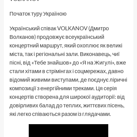
Початок туру Україною
Український співак VOLKANOV (Дмитро
Волканов) продовжує всеукраїнський
концертний маршрут, який охоплює як великі
міста, так і регіональні зали. Виконавець, чиї
пісні, від «Тебе знайшов» до «Я на Жигулі», вже
стали хітами в стрімінгах і соцмережах, давно
відомий живими виступами, де поєднує ліричні
композиції з енергійними треками. Ця серія
концертів створена для широкої аудиторії: від
довірливих балад до теплих, життєвих пісень,
які легко співаються разом із глядачами.