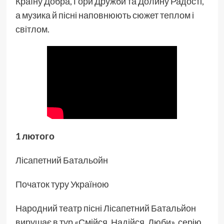
Країну Добра, Гори Дружби та Долину Радості,
а музика й пісні наповнюють сюжет теплом і
світлом.
1 лютого
Лісапетний Батальойн
Початок туру Україною
Народний театр пісні Лісапетний Батальйон
вирушає в тур «Смійся, Надійся, Люби», серію