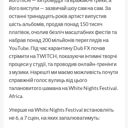
його виступи — зазвичай шоу сам на сам. За
останні тринадцять років артист випустив
шість альбомів, продав понад 150 тисяч
платівок, очолив безліч масштабних фестів та
набрав понад 200 мільйонів переглядів на
YouTube. Під час карантину Dub FX почав
стрімити на TWITCH, показуючи інтимні творчі
процеси у студії, та проводив онлайн-тренінги
з музики. Нарешті ми маємо можливість почути
справжній голос вулиць від цього
талановитого шамана на White Nights Festival.
Africa.
Уперше на White Nights Festival встановлять
не 6, а 7 сцен, на яких запалюватимуть: