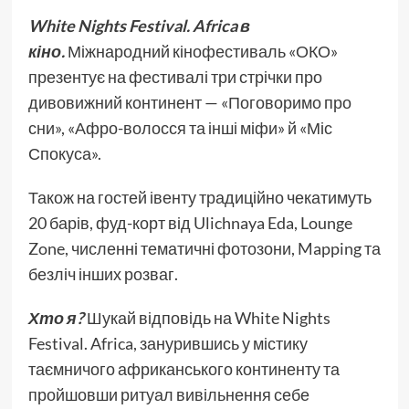
White Nights Festival. Africa в
кіно.
Міжнародний кінофестиваль «ОКО»
презентує на фестивалі три стрічки про
дивовижний континент — «Поговоримо про
сни», «Афро-волосся та інші міфи» й «Міс
Спокуса».
Також на гостей івенту традиційно чекатимуть
20 барів, фуд-корт від Ulichnaya Eda, Lounge
Zone, численні тематичні фотозони, Mapping та
безліч інших розваг.
Хто я?
Шукай відповідь на White Nights
Festival. Africa, занурившись у містику
таємничого африканського континенту та
пройшовши ритуал вивільнення себе