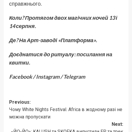
справжнього.
Коли?
Протягом
двох магічних ночей 13 і
14 серпня.
Де? На
Арт-заводі
«Платформа».
Доєднатися до ритуалу:
посилання
на
квитки
.
Facebook
/
Instagram
/
Telegram
Post
Previous:
Чому White Nights Festival. Africa в жодному разі не
navigation
можна пропускати
Next:
«ЙО-ЙО»: KALUSH та SKOFKA випустили EР та трек