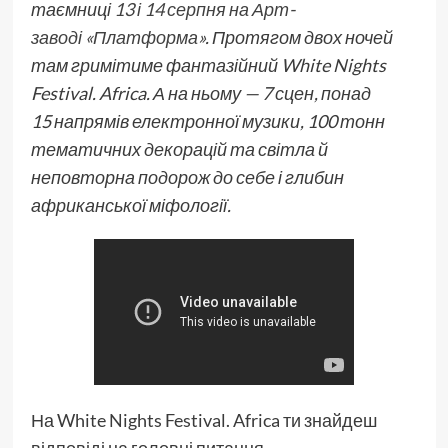
таємниці
13 і 14 серпня на
Арт-
заводі
«Платформа»
.
Протягом
двох ночей
там гримітиме фантазійний White Nights
Festival. Africa. А на ньому — 7 сцен, понад
15
напрямів
електронної музики, 100 тонн
тематичних декорацій та світл
а й
неповторна подорож до
себе
і гл
ибин
африканської міфології.
На White Nights Festival. Africa ти знайдеш
відповіді на головні питання.