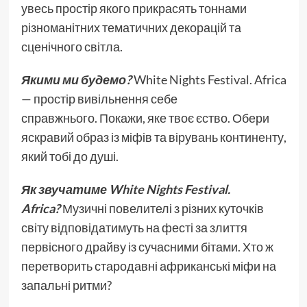
увесь простір якого прикрасять тоннами
різноманітних тематичних декорацій та
сценічного світла.
Якими ми будемо?
White Nights Festival. Africa
— простір вивільнення себе
справжнього.
Покажи, яке твоє єство. Обери
яскравий образ із міфів та вірувань континенту,
який тобі до душі.
Як звучатиме White Nights Festival.
Africa?
Музичні повелителі з різних куточків
світу відповідатимуть на фесті за злиття
первісного драйву із сучасними бітами. Хто ж
перетворить стародавні африканські міфи на
запальні ритми?