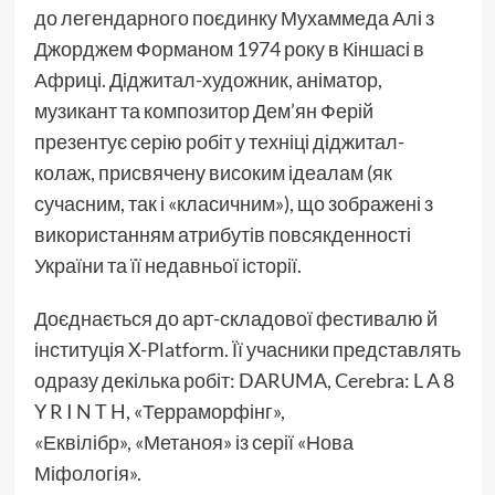
до легендарного поєдинку Мухаммеда Алі з
Джорджем Форманом 1974 року в Кіншасі в
Африці. Діджитал-художник, аніматор,
музикант та композитор Дем’ян Ферій
презентує серію робіт у техніці діджитал-
колаж, присвячену високим ідеалам (як
сучасним, так і «класичним»), що зображені з
використанням атрибутів повсякденності
України та її недавньої історії.
Доєднається до арт-складової фестивалю й
інституція X-Platform. Її учасники представлять
одразу декілька робіт: DARUMA, Cerebra: L A 8
Y R I N T H, «Терраморфінг»,
«Еквілібр», «Метаноя» із серії «Нова
Міфологія».