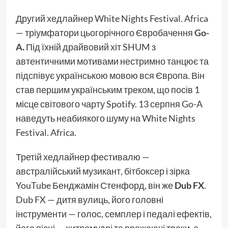
Другий хедлайнер White Nights Festival. Africa
— тріумфатори цьогорічного Євробачення
Go-
A
.
Під їхній драйвовий хіт SHUM з
автентичними мотивами нестримно танцює та
підспівує українською мовою вся Європа. Він
став першим українським треком, що посів 1
місце світового чарту Spotify. 13 серпня Go-A
наведуть неабиякого шуму на White Nights
Festival. Africa.
Третій хедлайнер фестивалю —
австралійський музикант, бітбоксер і зірка
YouTube Бенджамін Стенфорд, він же
Dub FX
.
Dub FX — дитя вулиць, його головні
інструменти — голос, семплер і педалі ефектів,
його пісні — хитромудрі та вражаючі треки, а