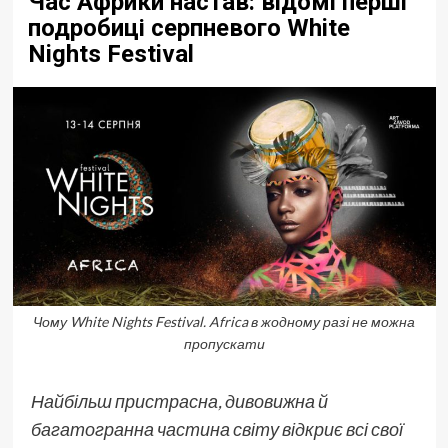
Час Африки настав: відомі перші
подробиці серпневого White
Nights Festival
Чому White Nights Festival. Africa в жодному разі не можна
пропускати
Найбільш пристрасна, дивовижн
а й
ба
гатогранна частина світу
відкриє
всі свої