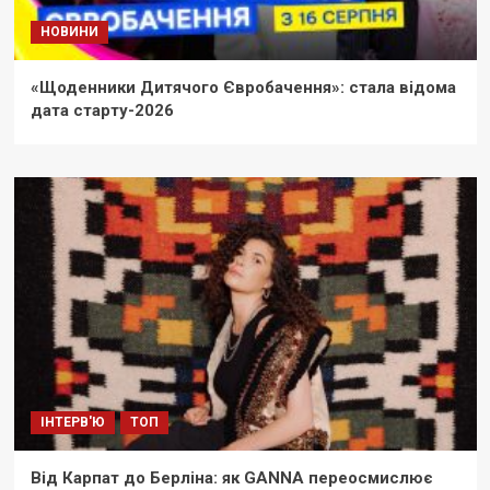
НОВИНИ
«Щоденники Дитячого Євробачення»: стала відома
дата старту-2026
ІНТЕРВ'Ю
ТОП
Від Карпат до Берліна: як GANNA переосмислює