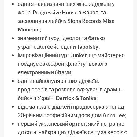
одна з найвизначніших жінок-діджеїв у
жанрі Progressive House в Європі та
засновниця лейблу Siona Records
Miss
Monique
;
знаменитий гуру, ідеолог та батько
української бейс-сцени
Tapolsky
;
імпровізаційний гурт
Junket
, що майстерно
поєднує саксофон, флейту і вокал з
електронними бітами;
одні з найпопулярніших діджеїв,
продюсерів та розповсюджувачів драм-н-
бейсу в Україні
Derrick & Tonika
;
відома транс-діджей і продюсерка з понад
20-річним професійним досвідом
Anna Lee
;
перший український артист, який потрапив
до сотні найкращих діджеїв світу за версією