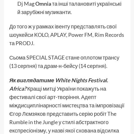
Dj Mag
Omnia
та інші талановиті українські
й зарубіжні музиканти.
До того ж у рамках івенту представлять свої
шоукейси KOLO, APLAY, Power FM, Rim Records
та PRODJ.
Сьома SPECIAL STAGE стане оплотом трансу
(13 серпня) та драм-н-бейсу (14 серпня).
Як виглядатиме White Nights Festival.
Africa?
Кращі митці України покажуть на
фестивалі свої арт-творіння. Адепт
міждисциплінарності мистецтва та імпровізації
Єгор Лємзяков представить серію робіт The
Rumble in the Jungle у стилі абстрактного
експресіонізму, у назві якої схована відсилка