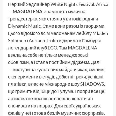
Перший хедлайнер White Nights Festival. Africa
—
MAGDALENA
, знаменита музична
трендсетерка, яка стояла у витоків родини
Diynamic Music. Саме вони разом із творцями
цього відомого всім меломанам лейблу Mladen
Solomun і Adriano Trolio відкрила в Гамбурзі
легендарний клуб EGO. Там MAGDALENA
взяла на себе не тільки менеджерські
обов’язки, а і стала постійним діджеєм. Далі
— виступи на культових майданчиках, сміливі
експерименти в студії, дебютні треки, успішні
платівки, власне міжнародне шоу SHADOWS,
що гримить від Ібіци до Тулума. І попри все це,
артистка не поспішає сповільнюватися і
спочивати на лаврах. Для своїх українських
фанів у неї готова безліч музичних сюрпризів.