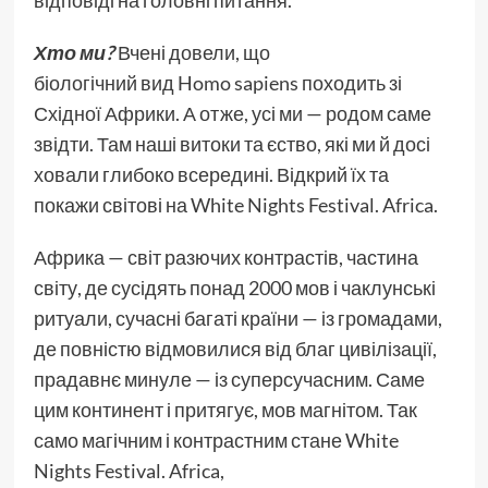
Хто ми?
Вчені довели, що
біологічний вид Homo sapiens походить зі
Східної Африки.
А отже, усі ми — родом саме
звідти. Там наші витоки та єство, які ми й досі
ховали глибоко всередині. Відкрий їх та
покажи світові на White Nights Festival. Africa.
Африка — світ разючих контрастів, частина
світу, де сусідять понад 2000 мов і чаклунські
ритуали, сучасні багаті країни — із громадами,
де повністю відмовилися від благ цивілізації,
прадавнє минуле — із суперсучасним. Саме
цим континент і притягує, мов магнітом. Так
само магічним і контрастним стане White
Nights Festival. Africa,