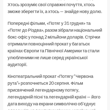
Хтось зрозуміє свої справжні почуття, хтось
зможе зберегти їх, а хтось — знайде нову долю.
Попередні фільми, «Потяг у 31 грудня» та
«Потяг до Різдва», разом зібрали національний
бокс-офіс у понад 2 мільйони доларів. Стрічки
отримали повноцінний прокат у багатьох
країнах Європи та Північної Америки та стали
улюбленими не лише серед української
аудиторії.
Кінотеатральний прокат «Потягу “Червона
рута”» розпочнеться 20 серпня. Фільм
присвячений легендарному потягу,
легендарній пісні та легендарній країні — його
дата виходу на екрани символічно обʼєднує