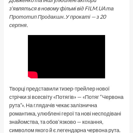
Довженко та інші улюблені актори
зʼявляться в новому фільмі від
FILM.UA
та
Прототип Продакшн
. У прокаті — з 20
серпня.
Творці представили тизер-трейлер нової
стрічки зі всесвіту «Потягів» — «Потяг “Червона
рута”». На глядачів чекає залізнична
романтика, улюблені герої та нові несподівані
знайомства, та обовʼязково — кохання,
символом якого й є легендарна червона рута.