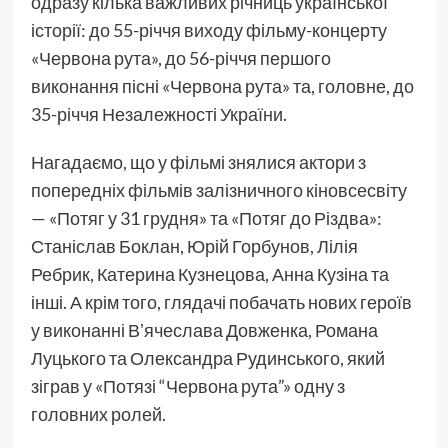
одразу кілька важливих річниць української
історії: до 55-річчя виходу фільму-концерту
«Червона рута», до 56-річчя першого
виконання пісні «Червона рута» та, головне, до
35-річчя Незалежності України.
Нагадаємо, що у фільмі знялися актори з
попередніх фільмів залізничного кіновсесвіту
— «Потяг у 31 грудня» та «Потяг до Різдва»:
Станіслав Боклан, Юрій Горбунов, Лілія
Ребрик, Катерина Кузнецова, Анна Кузіна та
інші. А крім того, глядачі побачать нових героїв
у виконанні Вʼячеслава Довженка, Романа
Луцького та Олександра Рудинського, який
зіграв у «Потязі “Червона рута”» одну з
головних ролей.