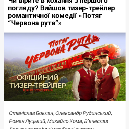
Чи вірите в кохання з першого
погляду? Вийшов тизер-трейлер
романтичної комедії «Потяг
“Червона рута”»
Станіслав Боклан, Олександр Рудинський,
Роман Луцький, Михайло Хома, Вʼячеслав