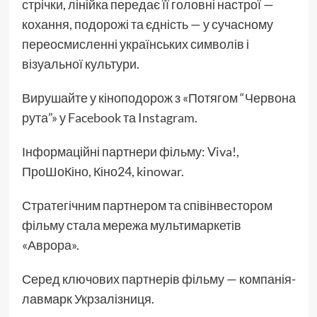
стрічки, лінійка передає її головні настрої —
кохання, подорожі та єдність — у сучасному
переосмисленні українських символів і
візуальної культури.
Вирушайте у кіноподорож з «Потягом “Червона
рута”» у
Facebook
та
Instagram
.
Інформаційні партнери фільму: Viva!,
ПроШоКіно, Кіно24, kinowar.
Стратегічним партнером та співінвестором
фільму стала мережа мультимаркетів
«Аврора».
Серед ключових партнерів фільму — компанія-
лавмарк Укрзалізниця.