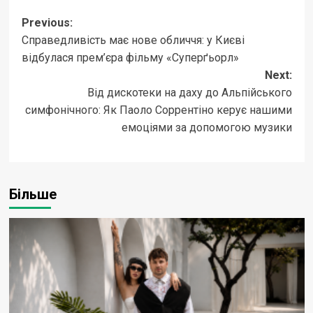
Post
Previous:
Справедливість має нове обличчя: у Києві
navigation
відбулася прем’єра фільму «Суперґьорл»
Next:
Від дискотеки на даху до Альпійського
симфонічного: Як Паоло Соррентіно керує нашими
емоціями за допомогою музики
Більше