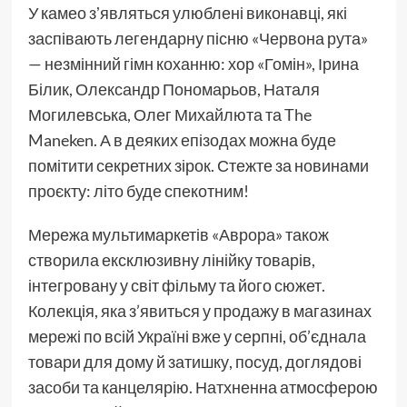
У камео зʼявляться улюблені виконавці, які
заспівають легендарну пісню «Червона рута»
— незмінний гімн коханню: хор «Гомін», Ірина
Білик, Олександр Пономарьов, Наталя
Могилевська, Олег Михайлюта та The
Maneken. А в деяких епізодах можна буде
помітити секретних зірок. Стежте за новинами
проєкту: літо буде спекотним!
Мережа мультимаркетів «Аврора» також
створила ексклюзивну лінійку товарів,
інтегровану у світ фільму та його сюжет.
Колекція, яка з’явиться у продажу в магазинах
мережі по всій Україні вже у серпні, об’єднала
товари для дому й затишку, посуд, доглядові
засоби та канцелярію. Натхненна атмосферою