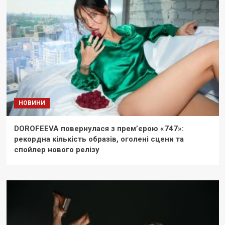
НОВИНИ
DOROFEEVA повернулася з прем’єрою «747»:
рекордна кількість образів, оголені сцени та
спойлер нового релізу