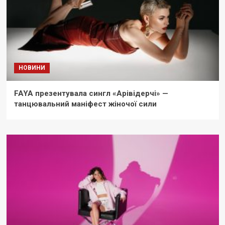
НОВИНИ
FAYA презентувала сингл «Арівідерчі» —
танцювальний маніфест жіночої сили