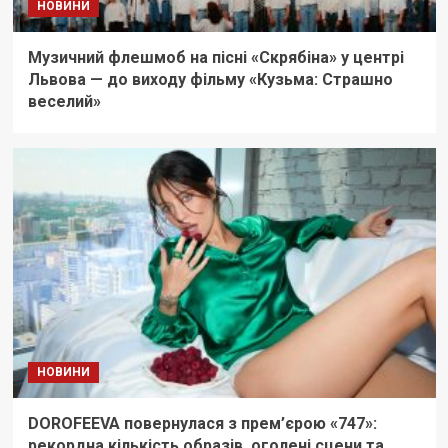
НОВИНИ
Музичний флешмоб на пісні «Скрябіна» у центрі
Львова — до виходу фільму «Кузьма: Страшно
веселий»
НОВИНИ
DOROFEEVA повернулася з прем’єрою «747»:
рекордна кількість образів, оголені сцени та