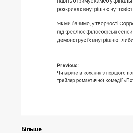
навіть отримує камео у фіналь
розкриває внутрішню чуттєвіст
Як ми бачимо, у творчості Сорр
підкреслює філософські сенси т
демонструє їх внутрішню глиби
Post
Previous:
Чи вірите в кохання з першого п
navigation
трейлер романтичної комедії «По
Більше