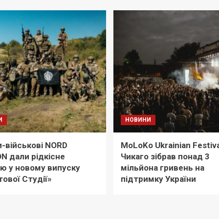
И
НОВИНИ
-військові NORD
MoLoKo Ukrainian Festiva
ON дали рідкісне
Чикаго зібрав понад 3
’ю у новому випуску
мільйона гривень на
ової Студії»
підтримку України