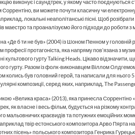
цію виконує і саундтрек, у якому часто поєднуються с
 Соррентіно, ви можете почути класичну чи електронну 
наприклад, локальні неаполітанські пісні. Щоб розібра
ів маестро та проаналізуємо його підходи до роботи з 
 «Де б ти не був» (2004) із Шоном Пенном у головній р
м професії протагоніста, яка напряму пов’язана з музик
 культового гурту Talking Heads. Цікаво відзначити, щ
ого гурту. Разом із фолк-виконавцем Віллом Олдгемом
ком колись був головний герой, та написали для нього 5
популярні композиції, серед яких, наприклад, The Passeng
икою «Велика краса» (2013), яка принесла Соррентіно
ек, як власне і весь фільм, будується на різкому контр
ого мальовничих краєвидів та потужних емоційних мом
априклад твір естонського композитора Арво Пярта на
отних пісень» польського композитора Генрика Гурецьк