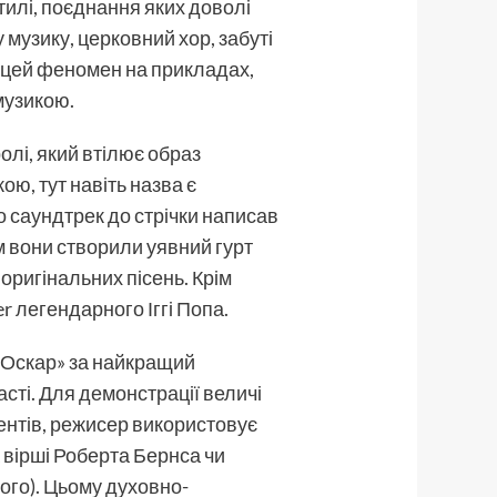
тилі, поєднання яких доволі
музику, церковний хор, забуті
ти цей феномен на прикладах,
музикою.
олі, який втілює образ
ою, тут навіть назва є
о саундтрек до стрічки написав
 вони створили уявний гурт
 оригінальних пісень. Крім
er легендарного Іггі Попа.
 «Оскар» за найкращий
асті. Для демонстрації величі
ентів, режисер використовує
 вірші Роберта Бернса чи
ого). Цьому духовно-