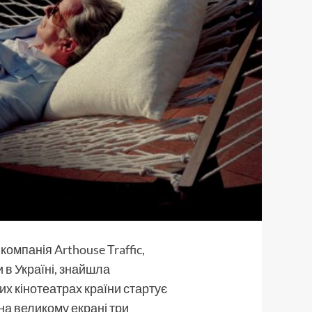
 компанія
Arthouse Traffic
,
и в Україні, знайшла
их кінотеатрах країни стартує
на великому екрані три