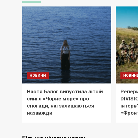
НОВИНИ
НОВИН
Настя Балог випустила літній
Репери
сингл «Чорне море» про
DIVISI
спогади, які залишаються
інтерв
назавжди
«Фронт