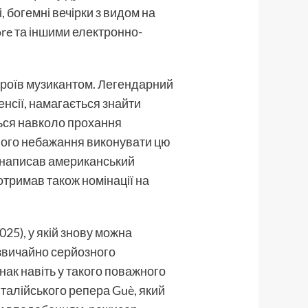
 богемні вечірки з видом на
ore та іншими електронно-
героїв музикантом. Легендарний
енсії, намагається знайти
ться навколо прохання
ового небажання виконувати цю
» написав американський
 отримав також номінації на
25), у якій знову можна
дзвичайно серйозного
днак навіть у такого поважного
талійського репера Guè, який