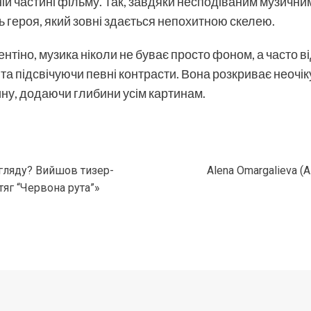
ній частині фільму. Так, завдяки несподіваним музич
ь героя, який зовні здається непохитною скелею.
ентіно, музика ніколи не буває просто фоном, а часто в
а підсвічуючи певні контрасти. Вона розкриває неочіку
ну, додаючи глибини усім картинам.
огляду? Вийшов тизер-
Alena Omargalieva (
тяг “Червона рута”»