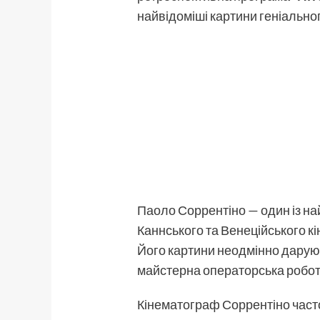
найвідоміші картини геніальног
Паоло Соррентіно — один із на
Каннського та Венеційського к
Його картини неодмінно даруют
майстерна операторська робота 
Кінематограф Соррентіно часто