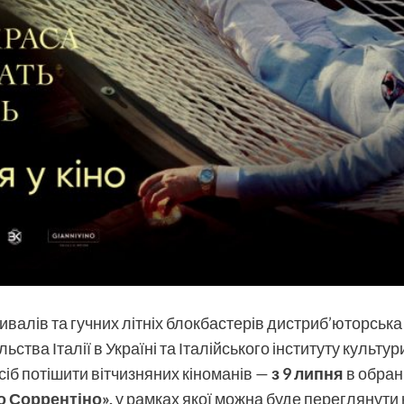
алів та гучних літніх блокбастерів дистриб’юторська
тва Італії в Україні та Італійського інституту культур
іб потішити вітчизняних кіноманів —
з 9 липня
в обран
о Соррентіно»
,
у рамках якої можна буде переглянути 