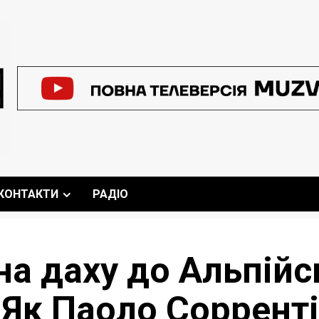
КОНТАКТИ
РАДІО
на даху до Альпійс
 Як Паоло Сорренті