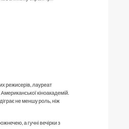
их режисерів, лауреат
 Американської кіноакадемій.
іграє не меншу роль, ніж
жнечею, а гучні вечірки з