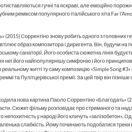
тиставляються гучні та яскраві, але емоційно порожні,
убним реміксом популярного італійського хіта Far l’Am
ть» (2015) Соррентіно знову робить одного з головних 
тілює образ композитора і диригента. Він, будучи на п
рському санаторії. Його особиста сюжетна лінія будує
для неї його найпопулярнішу симфонію і його принцип
 в реальному житті ту саму композицію «Simple Song #3
еммі та Пулітцерівської премії. За цей твір він пізніше
одила нова картина Паоло Соррентіно «Благодать» (20
трасти. Сюжет фільму розповідає про стриманого та на
го непохитність у народі його кличуть «залізобетон». О
ленька слабкість. Йому починають подобатися треки і