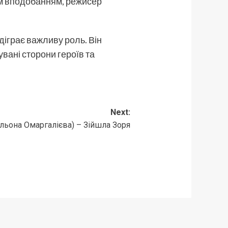
ним вподобанням, режисер
ідіграє важливу роль. Він
вані сторони героїв та
Next:
Альона Омаргалієва) – Зійшла Зоря