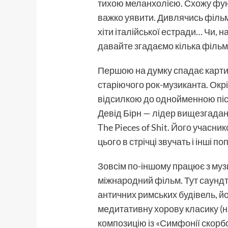
тихою меланхолією. Схожу функ
важко уявити. Дивлячись фільм
хіти італійської естради… Чи, 
давайте згадаємо кілька фільм
Першою на думку спадає картина
старіючого рок-музиканта. Окрі
відсилкою до однойменною пісні
Девід Бірн — лідер вищезгадан
The Pieces of Shit. Його учасни
цього в стрічці звучать і інші 
Зовсім по-іншому працює з муз
міжнародний фільм. Тут саундтр
античних римських будівель, й
медитативну хорову класику (н
композицію із «Симфонії скорб