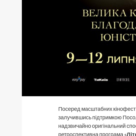
Посеред масштабних кінофестив
залучившись підтримкою Посольс
надзвичайно оригінальний спос
ретроспективна програма
«
Літ