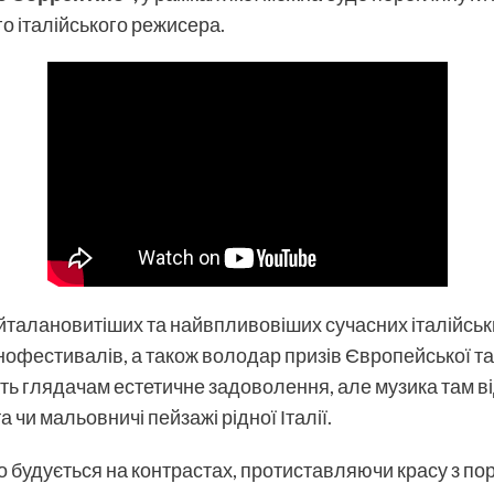
о італійського режисера.
йталановитіших та найвпливовіших сучасних італійськ
інофестивалів, а також володар призів Європейської та
ь глядачам естетичне задоволення, але музика там від
чи мальовничі пейзажі рідної Італії.
 будується на контрастах, протиставляючи красу з поро