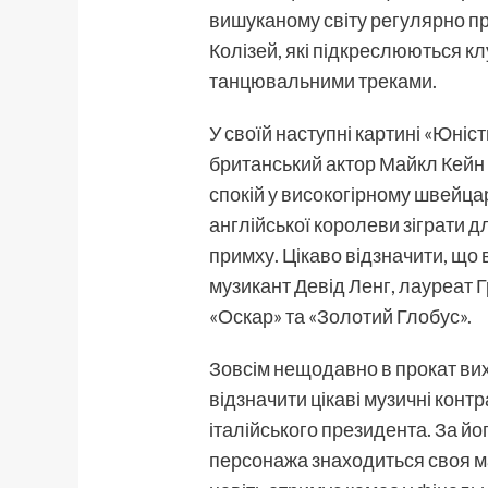
вишуканому світу регулярно про
Колізей, які підкреслюються кл
танцювальними треками.
У своїй наступні картині «Юніс
британський актор Майкл Кейн в
спокій у високогірному швейца
англійської королеви зіграти 
примху. Цікаво відзначити, що
музикант Девід Ленг, лауреат Гр
«Оскар» та «Золотий Глобус».
Зовсім нещодавно в прокат вих
відзначити цікаві музичні кон
італійського президента. За йо
персонажа знаходиться своя ма