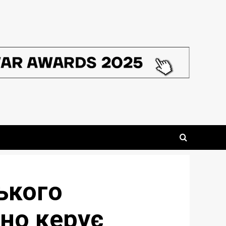
ького
но керує