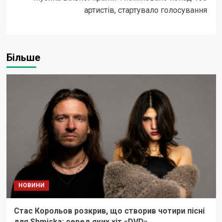
артистів, стартувало голосування
Більше
НОВИНИ
Стас Корольов розкрив, що створив чотири пісні
для Shmiska: серед яких хіт «DVD»