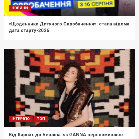
НОВИНИ
«Щоденники Дитячого Євробачення»: стала відома
дата старту-2026
ІНТЕРВ'Ю
ТОП
Від Карпат до Берліна: як GANNA переосмислює