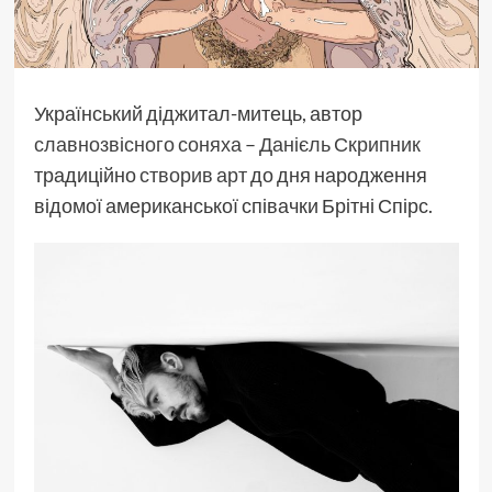
Український діджитал-митець, автор
славнозвісного соняха
–
Данієль Скрипник
традиційно
створив арт
до дня народження
відомої американської співачки Брітні Спірс.