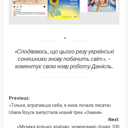
«Сподіваюсь, що цього разу українські
соняшники знову побачить світ», –
коментує свою нову роботу Данієль.
Post
Previous:
«Тільки, втративши себе, я знов почала писати»:
navigation
Uliana Royce випустила новий трек «Омана»
Next:
«Музика вільної країни»: номіновано понад 100