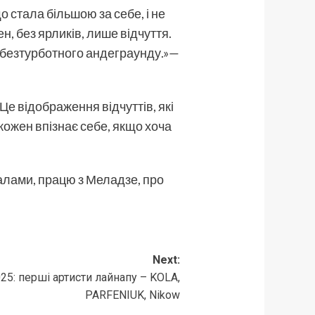
о стала більшою за себе, і не
н, без ярликів, лише відчуття.
і безтурботного андеграунду.»—
Це відображення відчуттів, які
й кожен впізнає себе, якщо хоча
алами, працю з Меладзе, про
Next:
025: перші артисти лайнапу – KOLA,
PARFENIUK, Nikow