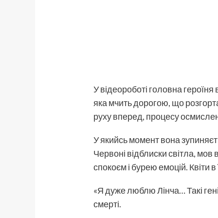
У відеороботі головна героїня 
яка мчить дорогою, що розгорт
руху вперед, процесу осмисле
У якийсь момент вона зупиняєть
Червоні відблиски світла, мов
спокоєм і бурею емоцій. Квіти в
«Я дуже люблю Лінча… Такі гені
смерті.