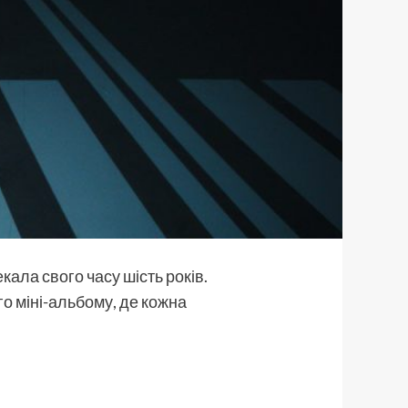
ала свого часу шість років.
о міні-альбому, де кожна