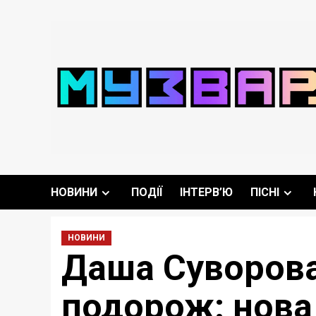
Перейти
до
вмісту
НОВИНИ
ПОДІЇ
ІНТЕРВ’Ю
ПІСНІ
НОВИНИ
Даша Суворова
подорож: нова