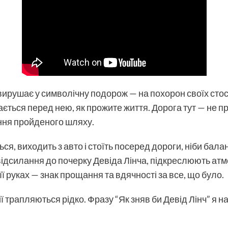
вирушає у символічну подорож — на похорон своїх стос
ається перед нею, як прожите життя. Дорога тут — не п
ння пройденого шляху.
ся, виходить з авто і стоїть посеред дороги, ніби бала
 відсилання до почерку Девіда Лінча, підкреслюють ат
 її руках — знак прощання та вдячності за все, що було.
ї трапляються рідко. Фразу “Як зняв би Девід Лінч” я 