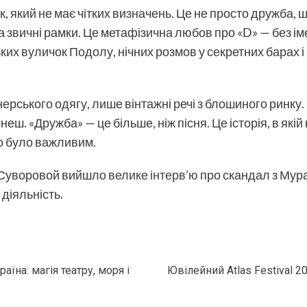
к, який не має чітких визначень. Це не просто дружба, щ
а звичні рамки. Це метафізична любов про «D» — без іме
ьких вуличок Подолу, нічних розмов у секретних барах 
ерського одягу, лише вінтажні речі з блошиного ринку. 
рнеш. «Дружба» — це більше, ніж пісня. Це історія, в які
що було важливим.
і Суворовой вийшло
велике інтерв’ю
про скандал з Мур
діяльність.
їна: магія театру, моря і
Ювілейний Atlas Festival 2