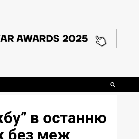
бу” в останню
к без меж