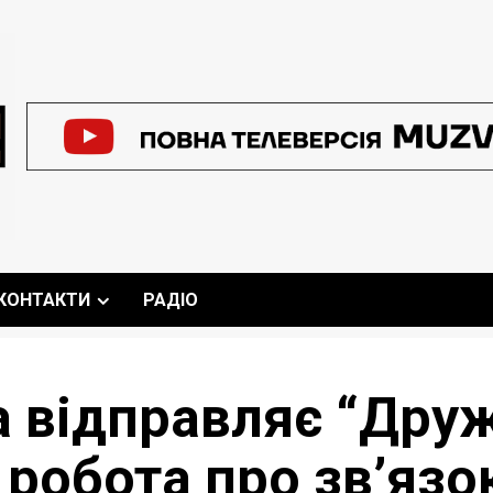
КОНТАКТИ
РАДІО
 відправляє “Друж
 робота про зв’язо