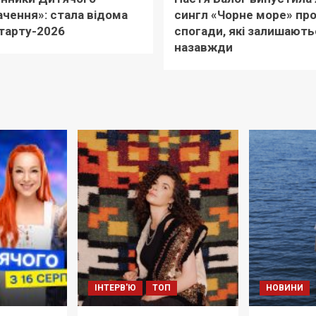
чення»: стала відома
сингл «Чорне море» пр
тарту-2026
спогади, які залишають
назавжди
ІНТЕРВ'Ю
ТОП
НОВИНИ