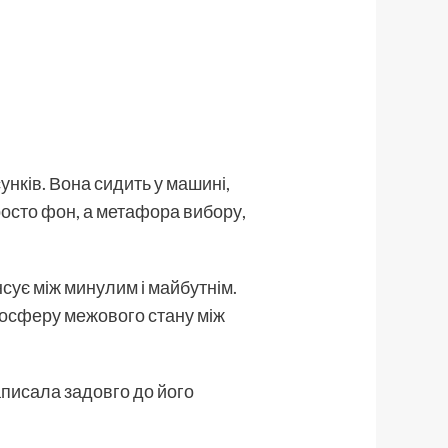
унків. Вона сидить у машині,
росто фон, а метафора вибору,
нсує між минулим і майбутнім.
мосферу межового стану між
написала задовго до його