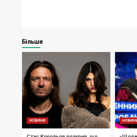
Більше
НОВИНИ
НОВИН
Стас Корольов розкрив, що
«Щоде