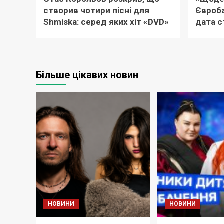
створив чотири пісні для
Євроба
Shmiska: серед яких хіт «DVD»
дата с
Більше цікавих новин
НОВИНИ
НОВИНИ