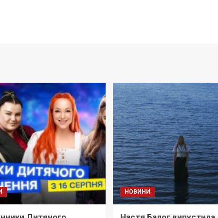
И
НОВИНИ
нники Дитячого
Настя Балог випустила 