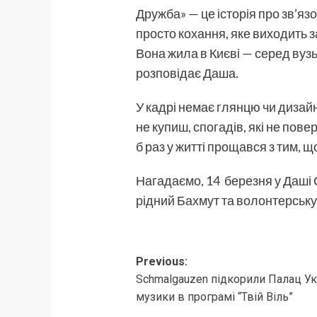
Дружба» — це історія про зв’язо
просто кохання, яке виходить з
Вона жила в Києві — серед вуз
розповідає Даша.
У кадрі немає глянцю чи дизайн
не купиш, спогадів, які не пове
б раз у житті прощався з тим, 
Нагадаємо, 14 березня у Даш
рідний Бахмут та волонтерську 
Post
Previous:
Schmalgauzen підкорили Палац Укра
navigation
музики в програмі “Твій Віль”