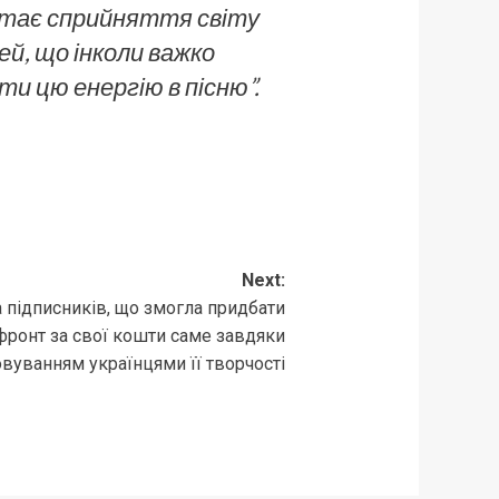
 стає сприйняття світу
й, що інколи важко
ти цю енергію в пісню”
.
Next:
 підписників, що змогла придбати
 фронт за свої кошти саме завдяки
вуванням українцями її творчості