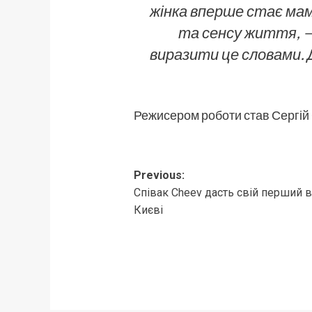
жінка вперше стає мам
та сенсу життя
, 
виразити це словами. 
Режисером роботи став Сергій
Post
Previous:
Співак Cheev дасть свій перший 
navigation
Києві