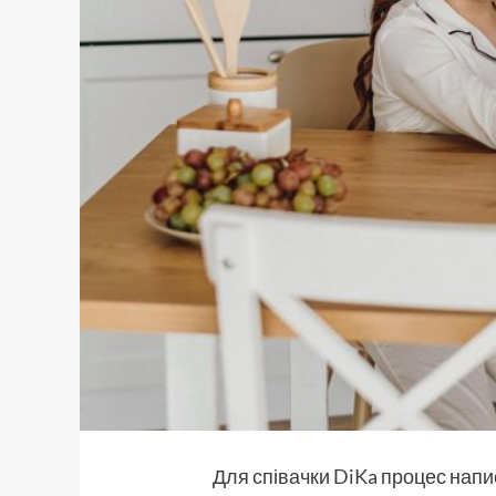
Для співачки
DiKa
процес напис