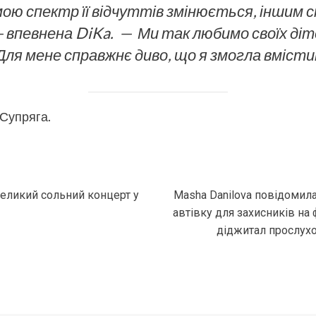
ою спектр її відчуттів змінюється, іншим
— впевнена DiKa. —
Ми так любимо своїх діте
Для мене справжнє диво, що я змогла вмісти
 Супряга.
великий сольний концерт у
Masha Danilova повідомила
автівку для захисників на
діджитал прослухо