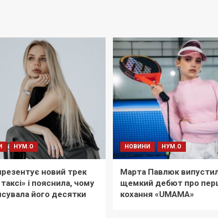
И
НУМ.О
НОВИНИ
НУМ.О
i презентує новий трек
Марта Павлюк випусти
 таксі» і пояснила, чому
щемкий дебют про пер
сувала його десятки
кохання «UМАМА»