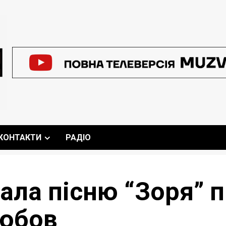
КОНТАКТИ
РАДІО
ала пісню “Зоря” 
любов