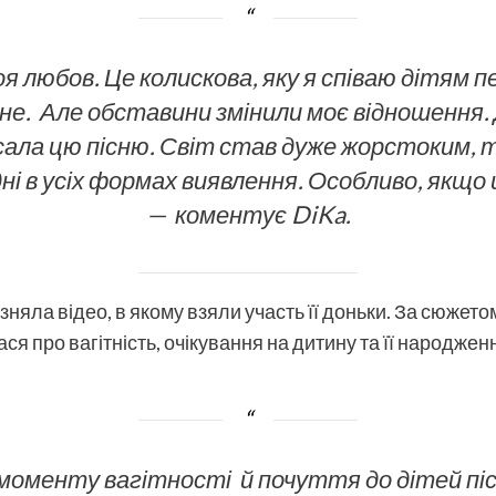
оя любов. Це колискова, яку я співаю дітям 
е. Але обставини змінили моє відношення. 
сала цю пісню. Світ став дуже жорстоким, 
ні в усіх формах виявлення. Особливо, якщо
— коментує DiKa.
ідзняла відео, в якому взяли участь її доньки. За сюжет
ася про вагітність, очікування на дитину та її народжен
 моменту вагітності й почуття до дітей піс