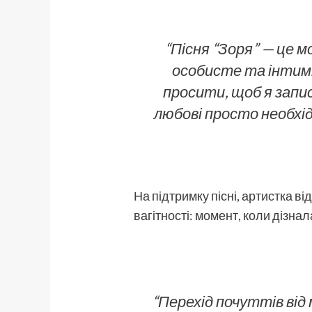
“Пісня “Зоря” — це м
особисте та інтимн
просити, щоб я запи
любові просто необхід
На підтримку пісні, артистка в
вагітності: момент, коли дізнал
“Перехід почуттів від