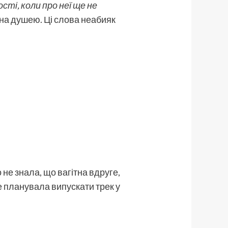
ості, коли про неї ще не
ана душею. Ці слова неабияк
не знала, що вагітна вдруге,
не планувала випускати трек у