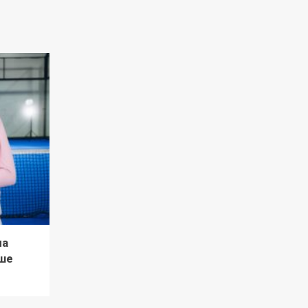
ла
ше