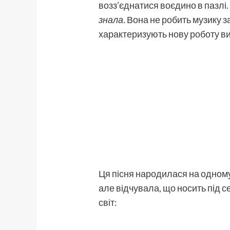
возз’єднатися воєдино в пазлі
знала.
Вона не робить музику 
характеризують нову роботу ви
Ця пісня народилася на одному 
але відчувала, що носить під с
світ: