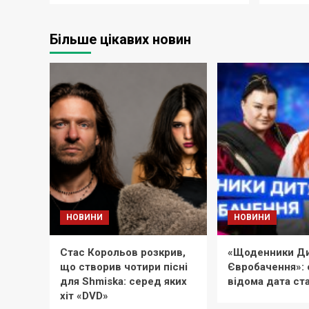
Більше цікавих новин
НОВИНИ
НОВИНИ
Стас Корольов розкрив,
«Щоденники Ди
що створив чотири пісні
Євробачення»: 
для Shmiska: серед яких
відома дата ст
хіт «DVD»