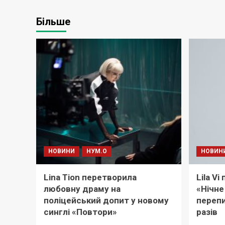
Більше
НОВИНИ
НУМ.О
НОВИН
Lina Tion перетворила
Lila V
любовну драму на
«Нічне
поліцейський допит у новому
перепи
синглі «Повтори»
разів