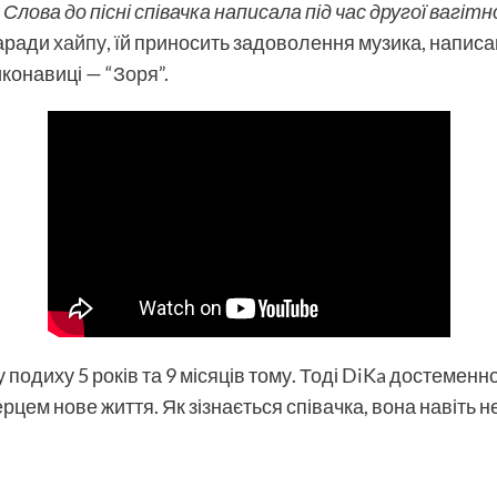
.
Слова до пісні співачка написала під час другої вагітн
заради
хайпу
, їй приносить задоволення музика, напис
конавиці — “
Зоря
”.
подиху 5 років та 9 місяців тому. Тоді
DiKa
достеменно 
ерцем нове життя. Як зізнається співачка, вона навіть 