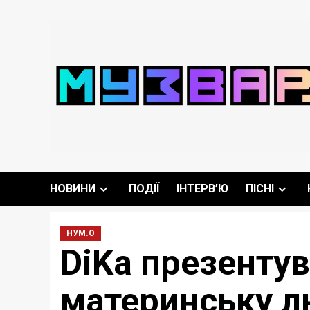
Перейти
до
вмісту
НОВИНИ
ПОДІЇ
ІНТЕРВ’Ю
ПІСНІ
НУМ.О
DiKa презентув
материнську 