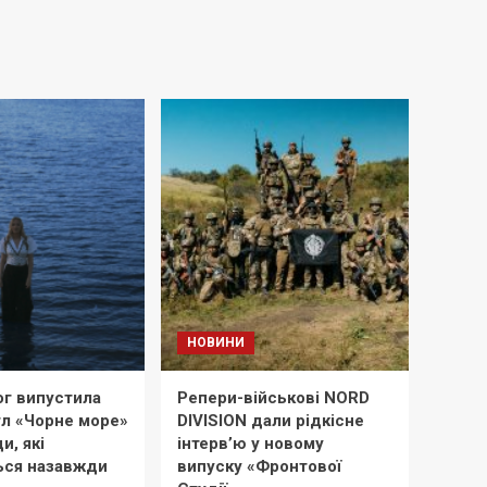
НОВИНИ
ог випустила
Репери-військові NORD
гл «Чорне море»
DIVISION дали рідкісне
и, які
інтерв’ю у новому
ься назавжди
випуску «Фронтової