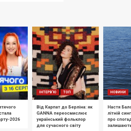
ІНТЕРВ'Ю
ТОП
НОВИНИ
тячого
Від Карпат до Берліна: як
Настя Бал
стала
GANNA переосмислює
літній син
арту-2026
український фольклор
про спогад
для сучасного світу
залишают