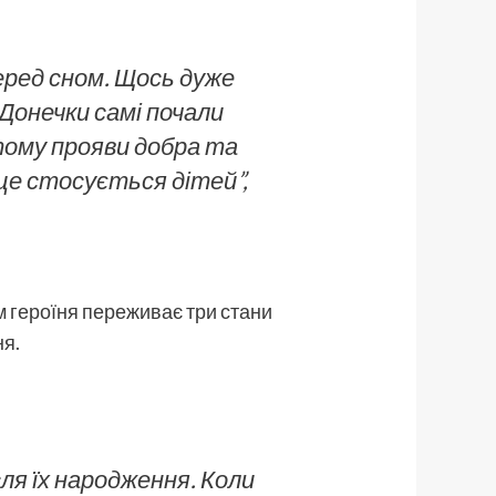
перед сном. Щось дуже
Донечки самі почали
тому прояви добра та
 це стосується дітей”
,
ом героїня переживає три стани
ня.
ля їх народження. Коли