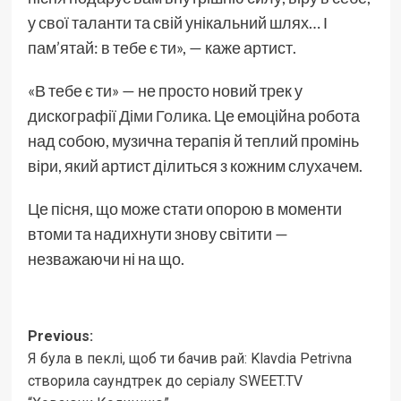
у свої таланти та свій унікальний шлях… І
пам’ятай: в тебе є ти», — каже артист.
«В тебе є ти» — не просто новий трек у
дискографії
Діми Голика
. Це емоційна робота
над собою, музична терапія й теплий промінь
віри, який артист ділиться з кожним слухачем.
Це пісня, що може стати опорою в моменти
втоми та надихнути знову світити —
незважаючи ні на що.
Post
Previous:
Я була в пеклі, щоб ти бачив рай: Klavdia Petrivna
navigation
створила саундтрек до серіалу SWEET.TV