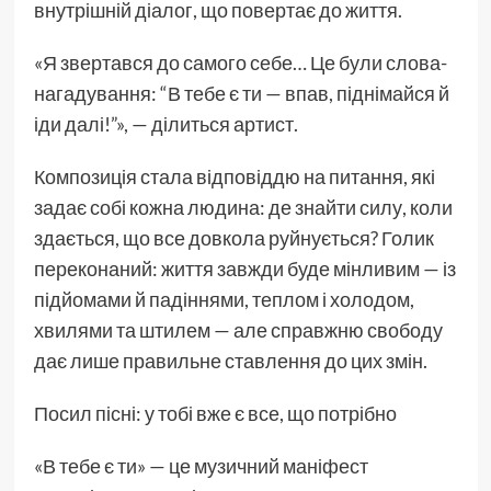
внутрішній діалог, що повертає до життя.
«Я звертався до самого себе… Це були слова-
нагадування: “В тебе є ти — впав, піднімайся й
іди далі!”», — ділиться артист.
Композиція стала відповіддю на питання, які
задає собі кожна людина: де знайти силу, коли
здається, що все довкола руйнується? Голик
переконаний: життя завжди буде мінливим — із
підйомами й падіннями, теплом і холодом,
хвилями та штилем — але справжню свободу
дає лише правильне ставлення до цих змін.
Посил пісні: у тобі вже є все, що потрібно
«В тебе є ти» — це музичний маніфест