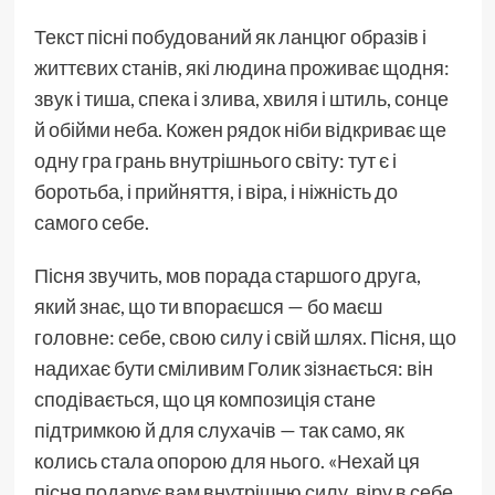
Текст пісні побудований як ланцюг образів і
життєвих станів, які людина проживає щодня:
звук і тиша, спека і злива, хвиля і штиль, сонце
й обійми неба. Кожен рядок ніби відкриває ще
одну гра грань внутрішнього світу: тут є і
боротьба, і прийняття, і віра, і ніжність до
самого себе.
Пісня звучить, мов порада старшого друга,
який знає, що ти впораєшся — бо маєш
головне: себе, свою силу і свій шлях. Пісня, що
надихає бути сміливим Голик зізнається: він
сподівається, що ця композиція стане
підтримкою й для слухачів — так само, як
колись стала опорою для нього. «Нехай ця
пісня подарує вам внутрішню силу, віру в себе,