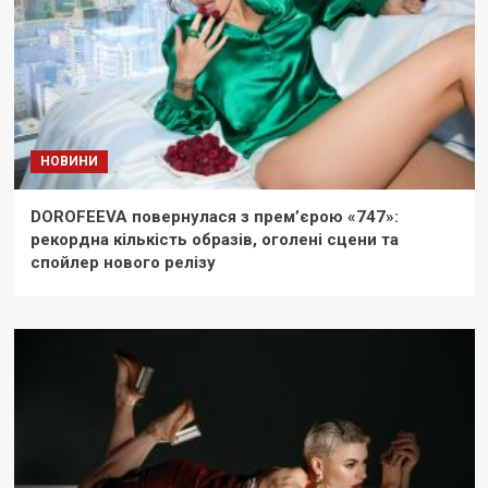
НОВИНИ
DOROFEEVA повернулася з прем’єрою «747»:
рекордна кількість образів, оголені сцени та
спойлер нового релізу