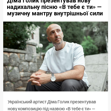
Діма Голик презентував нову
надихальну пісню «В тебе є ти» —
музичну мантру внутрішньої сили
Український артист
Діма Голик
презентував
нову композицію під назвою «В тебе є ти» —