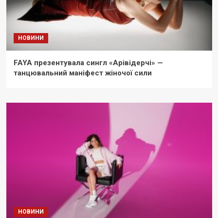
НОВИНИ
FAYA презентувала сингл «Арівідерчі» —
танцювальний маніфест жіночої сили
НОВИНИ