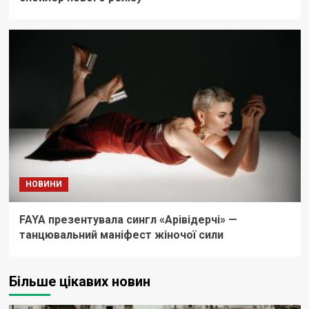
НОВИНИ
FAYA презентувала сингл «Арівідерчі» —
танцювальний маніфест жіночої сили
Більше цікавих новин