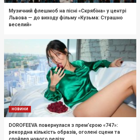
Музичний флешмоб на пісні «Скрябіна» у центрі
Львова — до виходу фільму «Кузьма: Страшно
веселий»
НОВИНИ
DOROFEEVA повернулася з прем’єрою «747»:
рекордна кількість образів, оголені сцени та
спойлер нового релізу