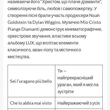
називаючи його “Христом, що плаче діаманти”,
символізуючи біль, любов і самопожертву. У
створенні пісні брали участь продюсери Noah
Goldstein та Dylan Wiggins. Музично Mio Cristo
Piange Diamanti демонструє кінематографічне,
оркестрове звучання, властиве всьому
альбому LUX, що вплітає елементи
класичного, аван-попу та містичного
мистецтва.
Ти —
найпрекрасніший
Sei l’uragano più bello
ураган, який я могла
зустріти
Che io abbia mai visto
Найвражаючий з усіх