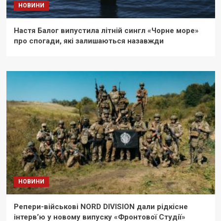
НОВИНИ
Настя Балог випустила літній сингл «Чорне море»
про спогади, які залишаються назавжди
НОВИНИ
Репери-військові NORD DIVISION дали рідкісне
інтерв’ю у новому випуску «Фронтової Студії»