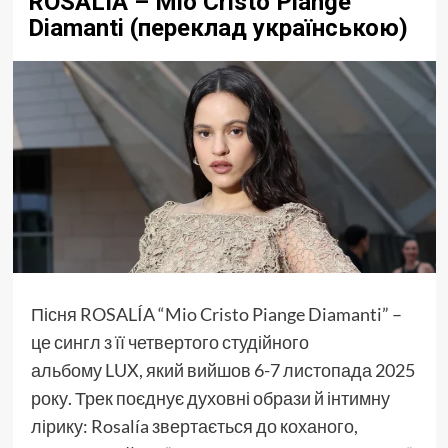
ROSALÍA – Mio Cristo Piange
Diamanti (переклад українською)
Пісня ROSALÍA “Mio Cristo Piange Diamanti” –
це сингл з її четвертого студійного
альбому LUX, який вийшов 6-7 листопада 2025
року. Трек поєднує духовні образи й інтимну
лірику: Rosalía звертається до коханого,