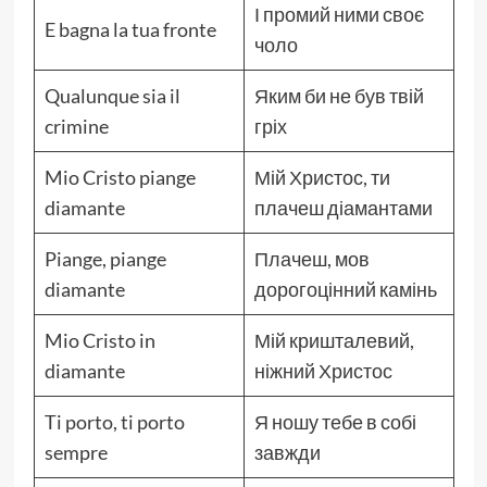
І промий ними своє
E bagna la tua fronte
чоло
Qualunque sia il
Яким би не був твій
crimine
гріх
Mio Cristo piange
Мій Христос, ти
diamante
плачеш діамантами
Piange, piange
Плачеш, мов
diamante
дорогоцінний камінь
Mio Cristo in
Мій кришталевий,
diamante
ніжний Христос
Ti porto, ti porto
Я ношу тебе в собі
sempre
завжди