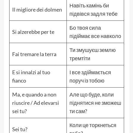
Навіть камінь би
Il migliore dei dolmen
підвівся задля тебе
Бо твоя сила
Si alzerebbe per te
підіймає все навколо
Ти змушуєш землю
Fai tremare la terra
тремтіти
E si innalzi al tuo
І все здіймається
fianco
поруч із тобою
Ma, e quando a non
Але що буде, коли
riuscire / Ad elevarsi
піднятися не зможеш
sei tu?
ти сам?
Коли це торкнеться
Sei tu?