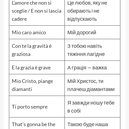
L’amore che non si
Це любов, яку не
sceglie / E non si lascia
обирають і не
cadere
відпускають
Mio caro amico
Мій дорогий
Con te la gravità è
З тобою навіть
graziosa
тяжіння лагідне
E la grazia è grave
А грація — важка
Mio Cristo, piange
Мій Христос, ти
diamanti
плачеш діамантами
Я завжди ношу тебе
Ti porto sempre
в собі
That’s gonna be the
Такою буде наша