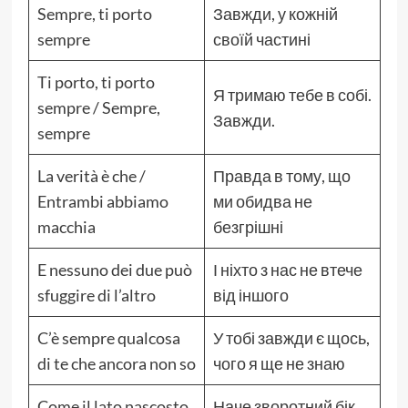
Sempre, ti porto
Завжди, у кожній
sempre
своїй частині
Ti porto, ti porto
Я тримаю тебе в собі.
sempre / Sempre,
Завжди.
sempre
La verità è che /
Правда в тому, що
Entrambi abbiamo
ми обидва не
macchia
безгрішні
E nessuno dei due può
І ніхто з нас не втече
sfuggire di l’altro
від іншого
C’è sempre qualcosa
У тобі завжди є щось,
di te che ancora non so
чого я ще не знаю
Come il lato nascosto
Наче зворотний бік