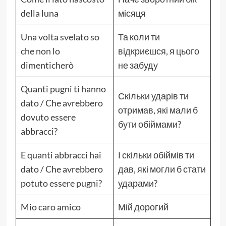
della luna
місяця
Una volta svelato so
Та коли ти
che non lo
відкриєшся, я цього
dimenticherò
не забуду
Quanti pugni ti hanno
Скільки ударів ти
dato / Che avrebbero
отримав, які мали б
dovuto essere
бути обіймами?
abbracci?
E quanti abbracci hai
І скільки обіймів ти
dato / Che avrebbero
дав, які могли б стати
potuto essere pugni?
ударами?
Mio caro amico
Мій дорогий