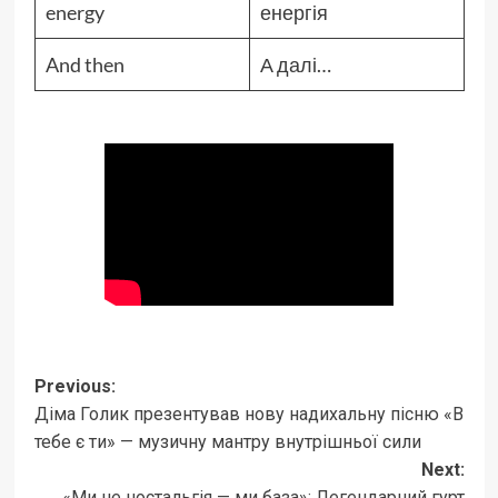
energy
енергія
And then
А далі…
Post
Previous:
Діма Голик презентував нову надихальну пісню «В
navigation
тебе є ти» — музичну мантру внутрішньої сили
Next:
«Ми не ностальгія — ми база»: Легендарний гурт