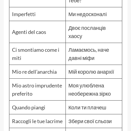
тебе?
Imperfetti
Ми недосконалі
Двоє посланців
Agenti del caos
хаосу
Ci smontiamo come i
Ламаємось, наче
miti
давні міфи
Mio re dell’anarchia
Мій королю анархії
Mio astro imprudente
Моя улюблена
preferito
необережна зірко
Quando piangi
Коли ти плачеш
Raccogli le tue lacrime
Збери свої сльози