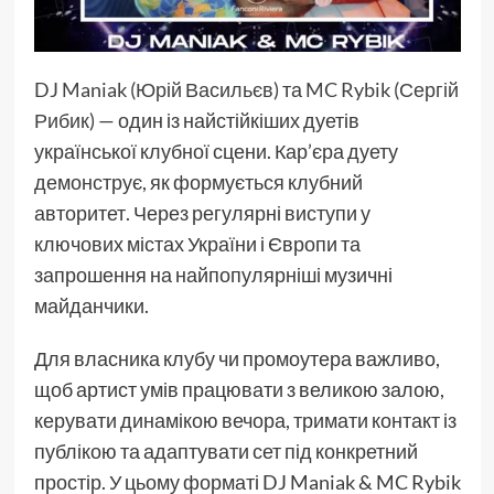
DJ Maniak (Юрій Васильєв)
та
MC Rybik (Сергій
Рибик)
— один із найстійкіших дуетів
української клубної сцени. Кар’єра дуету
демонструє, як формується клубний
авторитет. Через регулярні виступи у
ключових містах України і Європи та
запрошення на найпопулярніші музичні
майданчики.
Для власника клубу чи промоутера важливо,
щоб артист умів працювати з великою залою,
керувати динамікою вечора, тримати контакт із
публікою та адаптувати сет під конкретний
простір. У цьому форматі DJ Maniak & MC Rybik