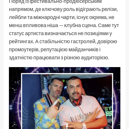
Поряд із фестивально-продюсерським
напрямом, де ключову роль відіграють релізи,
лейбли та міжнародні чарти, існує окрема, не
менш впливова ніша — клубна сцена. Саме тут
статус артиста визначається не позиціями у
рейтингах. А стабільністю гастролей, довірою
промоутерів, репутацією майданчиків і
здатністю працювати з різною аудиторією.