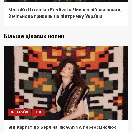
MoLoKo Ukrainian Festival в Чикаго зібрав понад
3 мільйона гривень на підтримку України
Більше цікавих новин
ІНТЕРВ'Ю
ТОП
Від Карпат до Берліна: як GANNA переосмислює