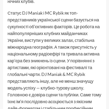
нічних клубів.
Статус DJ Maniak і MC Rybik як топ-
представників української сцени базується на
сукупності об’єктивних факторів. Це робота на
найпопулярніших клубних майданчиках
України, виступи у великих залах, стабільна
міжнародна географія. А також присутність у
національному радіоефірі та тривала активна
кар’єра без зникнень із сцени. У порівнянні з
артистами, які орієнтовані на фестивалі та
глобальні чарти. DJ Maniak & MC Rybik
представляють іншу, але не менш значущу
модель успіху — клубно-турову школу.
Головною є довіра сцени та публіки. Саме тому
їхнє ім’я послідовно асоціюється з якісним
лайв-форматом і стабільним професійним