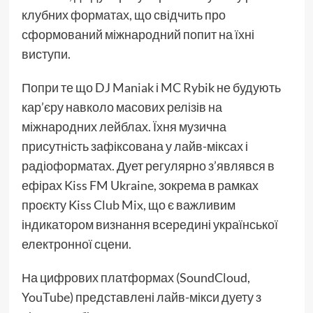
клубних форматах, що свідчить про
сформований міжнародний попит на їхні
виступи.
Попри те що DJ Maniak і MC Rybik не будують
кар’єру навколо масових релізів на
міжнародних лейблах. Їхня музична
присутність зафіксована у лайв-міксах і
радіоформатах. Дует регулярно з’являвся в
ефірах Kiss FM Ukraine, зокрема в рамках
проєкту Kiss Club Mix, що є важливим
індикатором визнання всередині української
електронної сцени.
На цифрових платформах (SoundCloud,
YouTube) представлені лайв-мікси дуету з