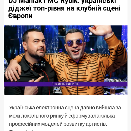
DJ Maniak і MC Rybik: українські
діджеї топ-рівня на клубній сцені
Європи
Українська електронна сцена давно вийшла за
межі локального ринку й сформувала кілька
професійних моделей розвитку артистів.