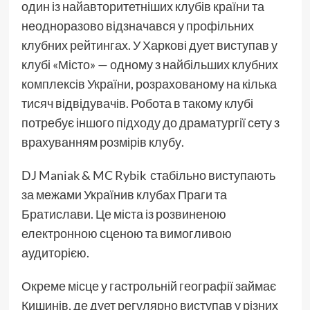
один із найавторитетніших клубів країни та
неодноразово відзначався у профільних
клубних рейтингах. У Харкові дует виступав у
клубі «Місто» — одному з найбільших клубних
комплексів України, розрахованому на кілька
тисяч відвідувачів. Робота в такому клубі
потребує іншого підходу до драматургії сету з
врахуванням розмірів клубу.
DJ Maniak & MC Rybik стабільно виступають
за межами Українив клубах Праги та
Братислави. Це міста із розвиненою
електронною сценою та вимогливою
аудиторією.
Окреме місце у гастрольній географії займає
Кишинів, де дует регулярно виступав у різних