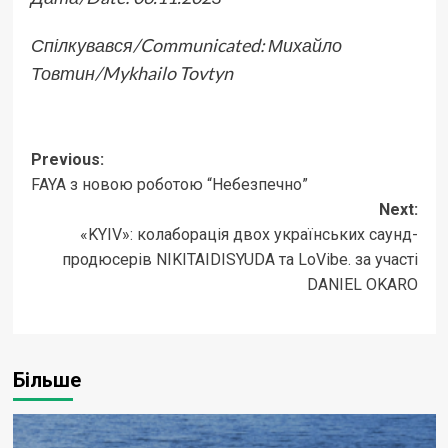
Спілкувався/Communicated: Михайло
Товтин/Mykhailo Tovtyn
Post
Previous:
FAYA з новою роботою “Небезпечно”
navigation
Next:
«KYIV»: колаборація двох українських саунд-
продюсерів NIKITAIDISYUDA та LoVibe. за участі
DANIEL OKARO
Більше