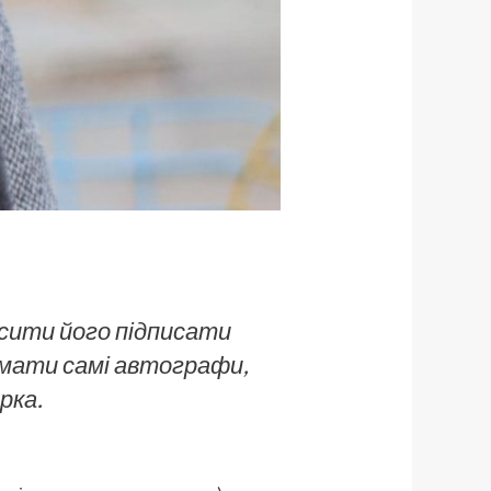
осити його підписати
имати самі автографи,
рка.