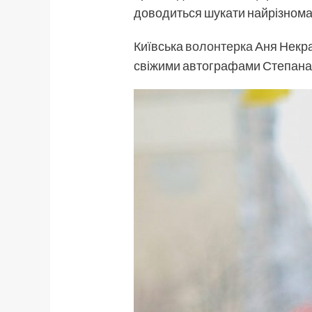
доводиться шукати найрізноман
Київська
волонтерка
Аня Некра
свіжими автографами Степана 