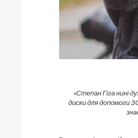
«
Степан Гіга нині д
диски для допомоги З
зна