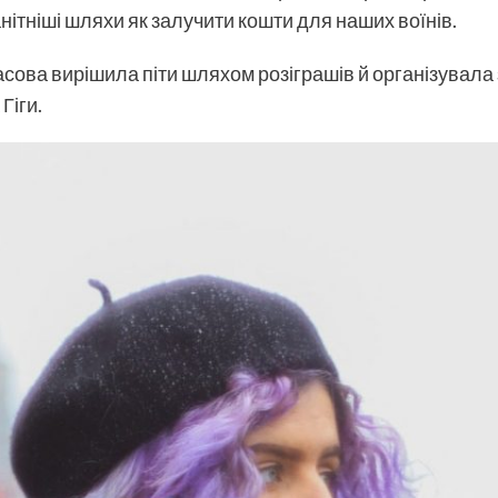
ітніші шляхи як залучити кошти для наших воїнів.
сова вирішила піти шляхом розіграшів й організувала з
Гіги.