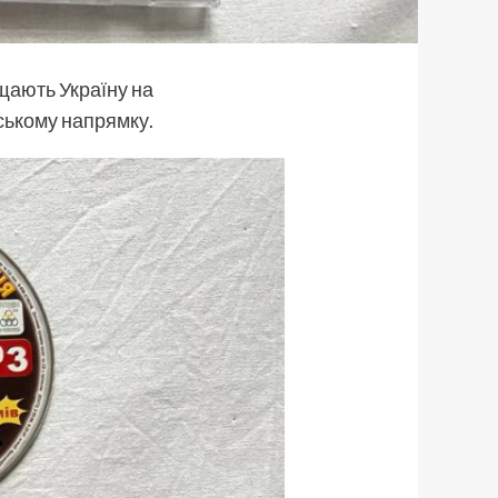
ають Україну на
ькому напрямку.