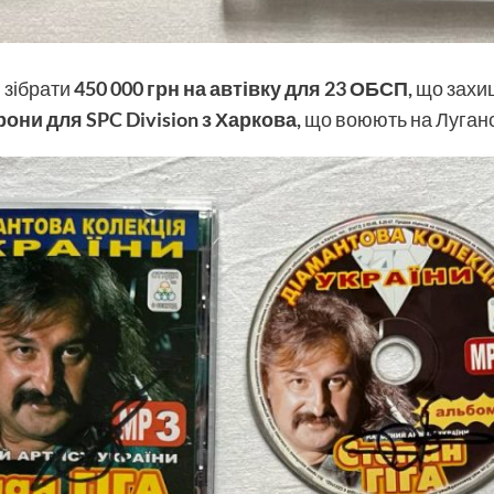
 зібрати
450 000 грн на автівку для 23 ОБСП,
що захищ
рони для SPC Division з Харкова,
що воюють на Луганс