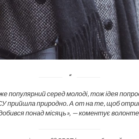
уже популярний серед молоді, тож ідея попр
СУ прийшла природно. А от на те, щоб отр
добився понад місяць
», — коментує волонте