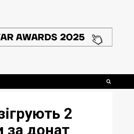
зігрують 2
и за донат