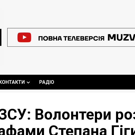
КОНТАКТИ
РАДІО
ЗСУ: Волонтери ро
афами Степана Гіг