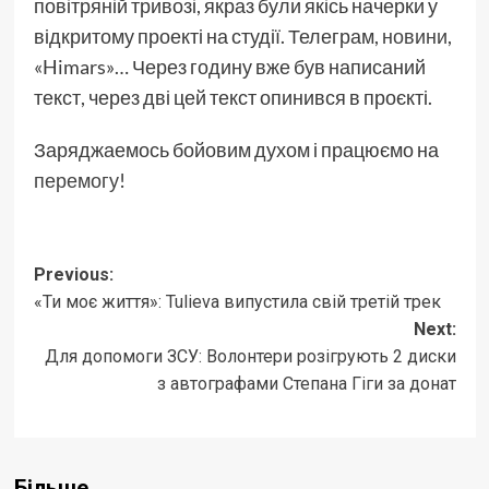
повітряній тривозі, якраз були якісь начерки у
відкритому проекті на студії. Телеграм,
новини
,
«Himars»… Через годину вже був написаний
текст, через дві цей текст опинився в проєкті.
Заряджаемось бойовим духом і працюємо на
перемогу
!
Post
Previous:
«Ти моє життя»: Tulieva випустила свій третій трек
navigation
Next:
Для допомоги ЗСУ: Волонтери розігрують 2 диски
з автографами Степана Гіги за донат
Більше