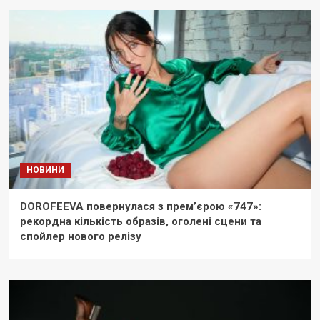
НОВИНИ
DOROFEEVA повернулася з прем’єрою «747»:
рекордна кількість образів, оголені сцени та
спойлер нового релізу