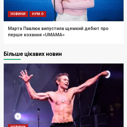
НОВИНИ
НУМ.О
Марта Павлюк випустила щемкий дебют про
перше кохання «UМАМА»
Більше цікавих новин