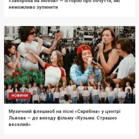
«Заборона на любов» — історію про почуття, які
неможливо зупинити
НОВИНИ
Музичний флешмоб на пісні «Скрябіна» у центрі
Львова — до виходу фільму «Кузьма: Страшно
веселий»