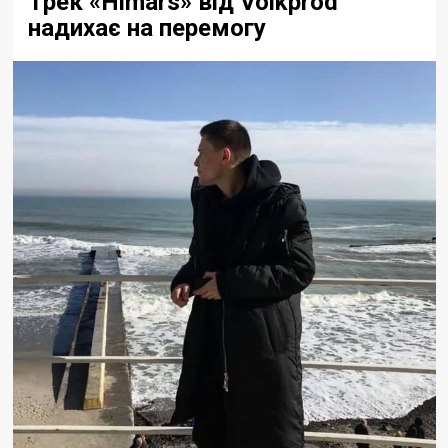
Трек «Himars» від Volkprod
надихає на перемогу