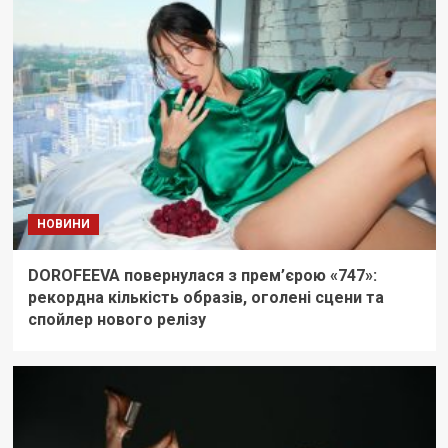
НОВИНИ
DOROFEEVA повернулася з прем’єрою «747»:
рекордна кількість образів, оголені сцени та
спойлер нового релізу