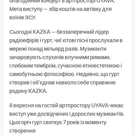
благодійний концерт в артпросторі UYAVA.
Мета виступу — збір коштів на автівку для
воїнів ЗСУ.
Сьогодні
KAZKA
— беззаперечний лідер
радіоефірів і гурт, чиї хітові пісні прослухали в
мережі понад мільярд разів. Музиканти
зачаровують слухачів влучними римами,
глибоким тембром, сучасною етноестетикою і
самобутньою філософією. Недивно, що гурт
створив і об’єднав навколо себе справжню
родину KAZKA.
8 вересня
на гостей артпростору
UYAVA
чекає
виступ уже досвідчених і дорослих музикантів.
Цьогоріч гурт святкує 7 років із моменту
створення