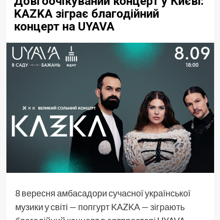
Довгоочікуваний концерт у Києві:
KAZKA зіграє благодійний
концерт на UYAVA
8 вересня амбасадори сучасної української
музики у світі — попгурт KAZKA —
зіграють