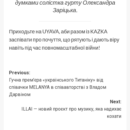
думками солістка гурту Олександра
Заріцька.
Приходьте на UYAVA, аби разом із KAZKA
заспівати про почуття, що рятують і дають віру
навіть під час повномасштабної війни!
Post
Previous:
Гучна прем’єра «українського Титаніку» від
navigation
співачки MELANYA в співавторстві з Владом
Дарвіном
Next:
ILLAI — новий проєкт про музику, яка надихає
кохати