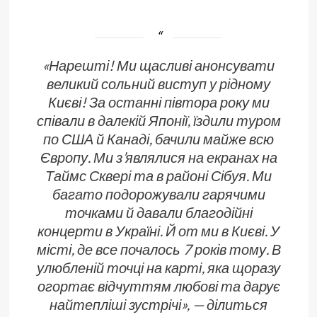
«Нарешті! Ми щасливі анонсувати
великий сольний виступ у рідному
Києві! За останні півтора року ми
співали в далекій Японії, їздили туром
по США й Канаді, бачили майже всю
Європу. Ми з’являлися на екранах на
Таймс Сквері та в районі Сібуя. Ми
багато подорожували гарячими
точками й давали благодійні
концерти в Україні. Й от ми в Києві. У
місті, де все почалось 7 років тому. В
улюбленій точці на карті, яка щоразу
огортає відчуттям любові та дарує
найтепліші зустрічі»,
— ділиться