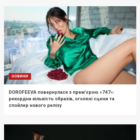
НОВИНИ
DOROFEEVA повернулася з прем’єрою «747»:
рекордна кількість образів, оголені сцени та
спойлер нового релізу