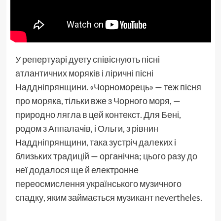
У репертуарі дуету співіснують пісні
атлантичних моряків і ліричні пісні
Наддніпрянщини. «Чорноморець» — теж пісня
про моряка, тільки вже з Чорного моря, —
природно лягла в цей контекст. Для Бені,
родом з Аппалачів, і Ольги, з рівнин
Наддніпрянщини, така зустріч далеких і
близьких традицій — органічна; цього разу до
неї додалося ще й електронне
переосмислення українського музичного
спадку, яким займається музикант nevertheles.