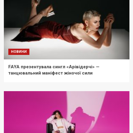
НОВИНИ
FAYA презентувала сингл «Арівідерчі» —
танцювальний маніфест жіночої сили