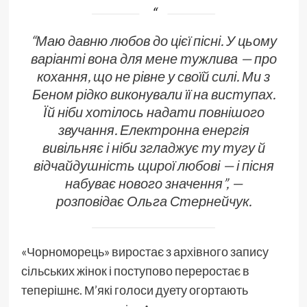
“Маю давню любов до цієї пісні. У цьому
варіанті вона для мене тужлива — про
кохання, що не рівне у своїй силі. Ми з
Беном рідко виконували її на виступах.
Їй ніби хотілось надати повнішого
звучання. Електронна енергія
вивільняє і ніби згладжує ту тугу й
відчайдушність щирої любові — і пісня
набуває нового значення”
, —
розповідає Ольга Стернейчук.
«Чорноморець» виростає з архівного запису
сільських жінок і поступово переростає в
теперішнє. М’які голоси дуету огортають