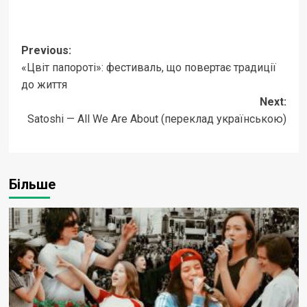
Post
Previous:
«Цвіт папороті»: фестиваль, що повертає традиції
navigation
до життя
Next:
Satoshi — All We Are About (переклад українською)
Більше