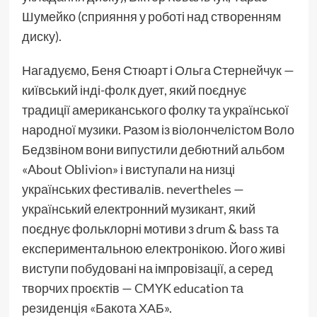
Шумейко (сприяння у роботі над створенням
диску).
Нагадуємо, Беня Стюарт і Ольга Стернейчук —
київський інді-фолк дует, який поєднує
традиції американського фолку та української
народної музики. Разом із віолончелістом Воло
Бедзвіном вони випустили дебютний альбом
«About Oblivion» і виступали на низці
українських фестивалів. nevertheles —
український електронний музикант, який
поєднує фольклорні мотиви з drum & bass та
експериментальною електронікою. Його живі
виступи побудовані на імпровізації, а серед
творчих проєктів —
CMYK
education та
резиденція «Бакота ХАБ».