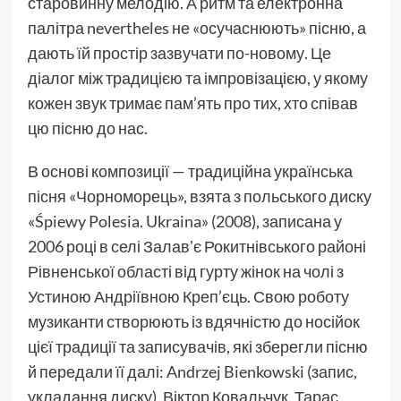
старовинну мелодію. А ритм та електронна
палітра nevertheles не «осучаснюють» пісню, а
дають їй простір зазвучати по-новому. Це
діалог між традицією та імпровізацією, у якому
кожен звук тримає пам’ять про тих, хто співав
цю пісню до нас.
В основі композиції — традиційна українська
пісня «Чорноморець», взята з польського диску
«Śpiewy Polesia. Ukraina» (2008), записана у
2006 році в селі Залавʼє Рокитнівського районі
Рівненської області від гурту жінок на чолі з
Устиною Андріївною Креп’єць. Свою роботу
музиканти створюють із вдячністю до носійок
цієї традиції та записувачів, які зберегли пісню
й передали її далі: Andrzej Bienkowski (запис,
укладання диску), Віктор Ковальчук, Тарас