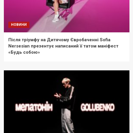
НОВИНИ
Після тріумфу на Дитячому Євробаченні Sofia
Nersesian презентує написаний її татом маніфест
«Будь собою»