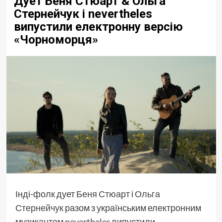
Дует Беня Стюарт & Ольга
Стернейчук і nevertheles
випустили електронну версію
«Чорноморця»
Інді-фолк дует
Беня Стюарт
і
Ольга
Стернейчук
разом з українським електронним
музикантом
nevertheles
випустили