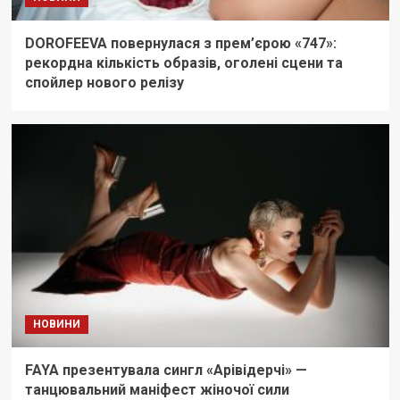
DOROFEEVA повернулася з прем’єрою «747»:
рекордна кількість образів, оголені сцени та
спойлер нового релізу
НОВИНИ
FAYA презентувала сингл «Арівідерчі» —
танцювальний маніфест жіночої сили