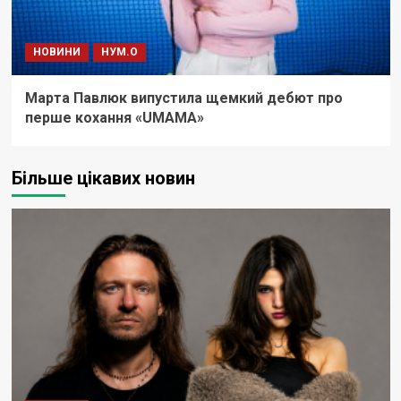
НОВИНИ
НУМ.О
Марта Павлюк випустила щемкий дебют про
перше кохання «UМАМА»
Більше цікавих новин