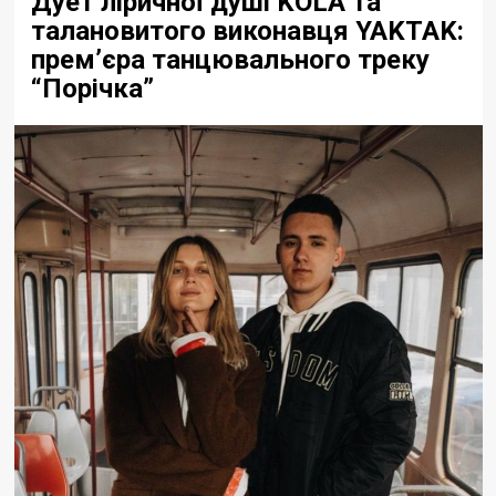
Дует ліричної душі KOLA та
талановитого виконавця YAKTAK:
прем’єра танцювального треку
“Порічка”