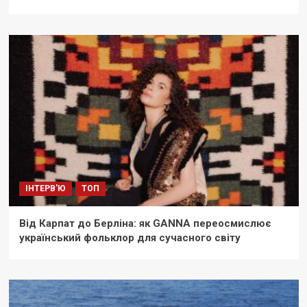
ІНТЕРВ'Ю
ТОП
Від Карпат до Берліна: як GANNA переосмислює
український фольклор для сучасного світу