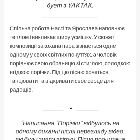
дует з YAKTAK.
Спільна робота Насті та Ярослава наповнює
теплом і викликає щиру усмішку. У сюжеті
композиції закохана пара зізнається одне
одному у своїх світлих почуттях, а чоловік
порівнює свою обраницю зі стиглою, солодкою
ягідкою порічки. Під цю пісню хочеться
танцювати та відкривати своє серце для
радощів.
“Написання “Порічки” відбулось на
одному диханні після перегляду відео,
які були зняті влітку. Пісня пронизана