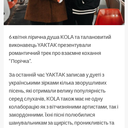
6 квітня лірична душа
KOLA
та талановитий
виконавець
YAKTAK
презентували
романтичний трек про взаємне кохання
“Порічка”.
За останній час
YAKTAK
записав у дуеті з
українськими зірками кілька зворушливих
пісень, які отримали велику популярність
серед слухачів,
KOLA
також має не одну
колаборацію як з вітчизняними артистами, так і
закордонними. Їхні пісні полюбилися
шанувальникам за щирість, проникливість та