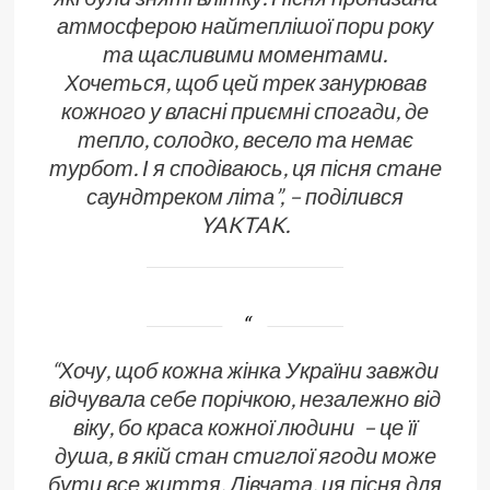
атмосферою найтеплішої пори року
та щасливими моментами.
Хочеться, щоб цей трек занурював
кожного у власні приємні спогади, де
тепло, солодко, весело та немає
турбот. І я сподіваюсь, ця пісня стане
саундтреком літа”, – поділився
YAKTAK.
“Хочу, щоб кожна жінка України завжди
відчувала себе порічкою, незалежно від
віку, бо краса кожної людини – це її
душа, в якій стан стиглої ягоди може
бути все життя. Дівчата, ця пісня для