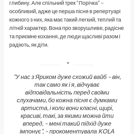
глибину. Але спільний трек “
Порічка
” –
особливий, адже це перша пісня в репертуарі
кожного з них, яка має такий легкий, теплий та
літній характер. Вона про зворушливе, радісне
та приємне кохання, де люди щасливі разом і
радіють, як діти.
“У нас з Яриком дуже схожий вайб – він,
так само як і я, відчуває
відповідальність перед своїми
слухачами, бо кожна пісня є думками
артиста, і коли вони класні, щирі,
красиві, такі, за якими можна йти
вперед, – мені такий підхід дуже
імпонує”, – прокоментувала KOLA