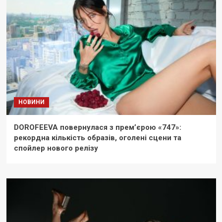
НОВИНИ
DOROFEEVA повернулася з прем’єрою «747»:
рекордна кількість образів, оголені сцени та
спойлер нового релізу