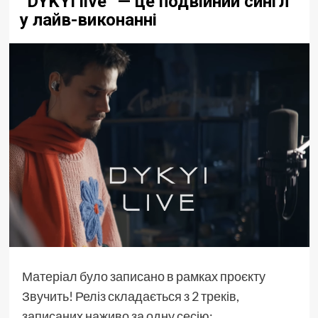
“DYKYI live” — це подвійний сингл
у лайв-виконанні
Матеріал було записано в рамках проєкту
Звучить! Реліз складається з 2 треків,
записаних наживо
за одну сесію: