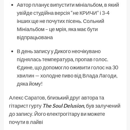
Автор планує випустити мініальбом, в який
увійде студійна версія “не КРИЧИ” і 3-4
інших ще не почутих пісень. Сольний
Мініальбом – це мрія, яка має бути
відпрацьована
В день запису у Дикого неочікувано
піднялась температура, пропав голос.
Єдине, що допомогло оживити голос на 30
хвилин — холодне пиво від Влада Лагоди,
дяка йому!
Алекс Саратов
, близький друг автора та
гітарист гурту
The Soul Delusion
,
був залучений
до запису. Його електрогітару ви можете
почути в лайві