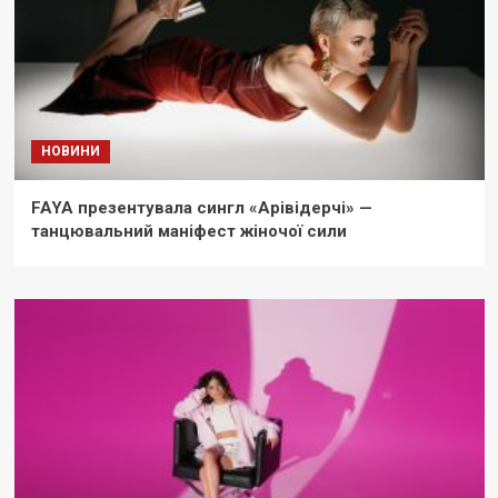
НОВИНИ
FAYA презентувала сингл «Арівідерчі» —
танцювальний маніфест жіночої сили