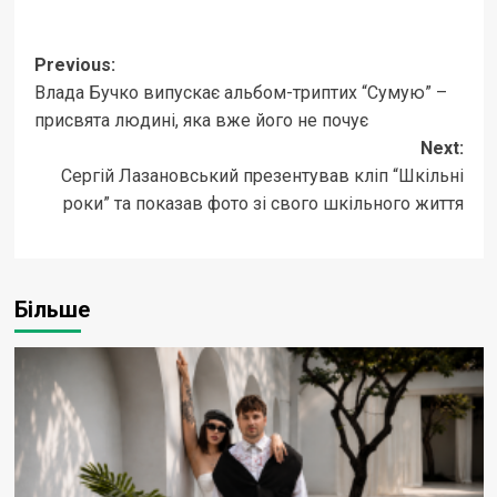
Post
Previous:
Влада Бучко випускає альбом-триптих “Сумую” –
navigation
присвята людині, яка вже його не почує
Next:
Сергій Лазановський презентував кліп “Шкільні
роки” та показав фото зі свого шкільного життя
Більше