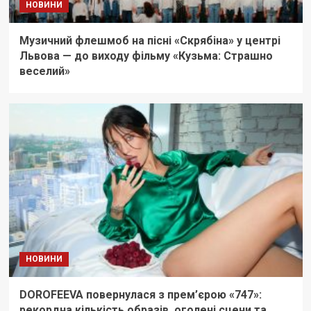
НОВИНИ
Музичний флешмоб на пісні «Скрябіна» у центрі
Львова — до виходу фільму «Кузьма: Страшно
веселий»
НОВИНИ
DOROFEEVA повернулася з прем’єрою «747»:
рекордна кількість образів, оголені сцени та