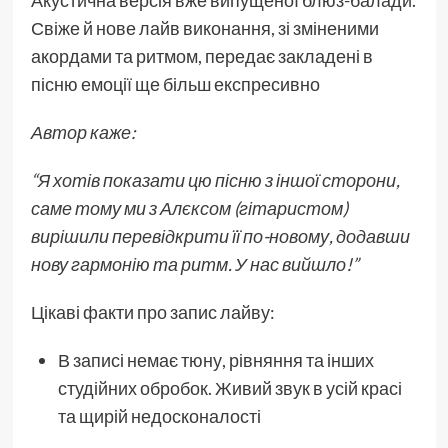
Акустична версія вже випущеної блюз-балади.
Свіже й нове лайв виконання, зі зміненими
акордами та ритмом, передає закладені в
пісню емоції ще більш експресивно
Автор каже:
“Я хотів показати цю пісню з іншої сторони,
саме тому ми з Алєксом (гітаристом)
вирішили перевідкрити її по-новому, додавши
нову гармонію та ритм. У нас вийшло!”
Цікаві факти про запис лайву:
В записі немає тюну, рівняння та інших
студійних обробок. Живий звук в усій красі
та щирій недосконалості