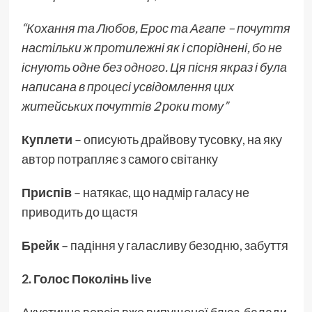
“Кохання та Любов, Ерос та Агапе – почуття
настільки ж протилежні як і споріднені, бо не
існують одне без одного. Ця пісня якраз і була
написана в процесі усвідомлення цих
житейських почуттів 2 роки тому”
Куплети
– описують драйвову тусовку, на яку
автор потрапляє з самого світанку
Приспів
– натякає, що надмір галасу не
приводить до щастя
Брейк –
падіння у галасливу безодню, забуття
2. Голос Поколінь live