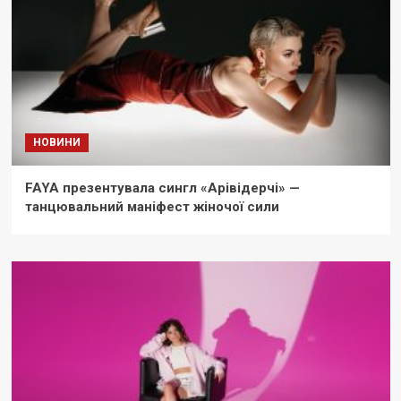
НОВИНИ
FAYA презентувала сингл «Арівідерчі» —
танцювальний маніфест жіночої сили