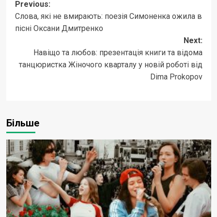
Post
Previous:
Слова, які не вмирають: поезія Симоненка ожила в
navigation
пісні Оксани Дмитренко
Next:
Навіщо та любов: презентація книги та відома
танцюристка Жіночого кварталу у новій роботі від
Dima Prokopov
Більше