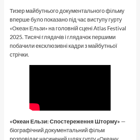
Тизер майбутнього документального фільму
вперше було показано під час виступу гурту
«Океан Ельзи»
на головній сцені Atlas Festival
2025. Тисячі глядачів і глядачок першими
побачили ексклюзивні кадри з майбутньої
стрічки.
«Океан Ельзи: Спостереження Шторму»
—
біографічний документальний фільм
розповідає насичений шлях гурту «Океану