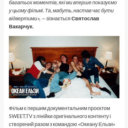
багатьох моментів, які ми вперше показуємо
у цьому фільмі. Та, мабуть, настав час бути
відвертими», —
зізнається
Святослав
Вакарчук.
Фільм є першим документальним проєктом
SWEET.TV з лінійки оригінального контенту і
створений разом з командою «Океану Ельзи»