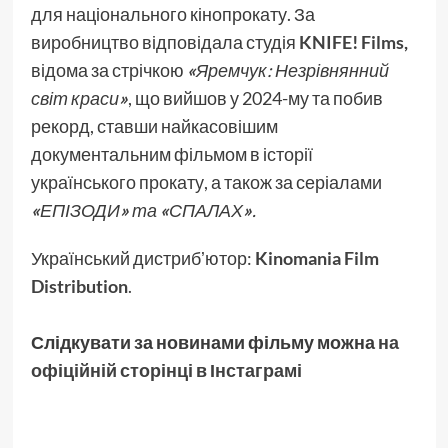
для національного кінопрокату. За
виробництво відповідала студія
KNIFE! Films
,
відома за стрічкою
«
Яремчук: Незрівнянний
світ краси
»
, що вийшов у 2024-му та побив
рекорд, ставши найкасовішим
документальним фільмом в історії
українського прокату, а також за серіалами
«
ЕПІЗОДИ
»
та
«
СПАЛАХ
»
.
Український дистрибʼютор:
Kinomania Film
Distribution
.
Слідкувати за новинами фільму можна
на
офіційній сторінці в Інстаграмі