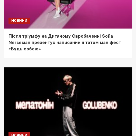
НОВИНИ
Після тріумфу на Дитячому Євробаченні Sofia
Nersesian презентує написаний її татом маніфест
«Будь собою»
НОВИНИ