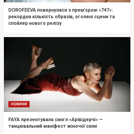
DOROFEEVA повернулася з прем’єрою «747»:
рекордна кількість образів, оголені сцени та
спойлер нового релізу
НОВИНИ
FAYA презентувала сингл «Арівідерчі» —
танцювальний маніфест жіночої сили