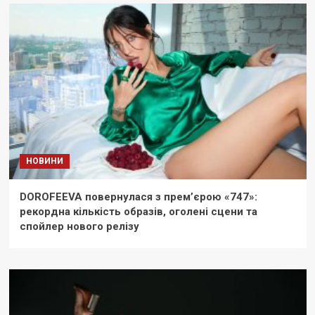
НОВИНИ
DOROFEEVA повернулася з прем’єрою «747»:
рекордна кількість образів, оголені сцени та
спойлер нового релізу