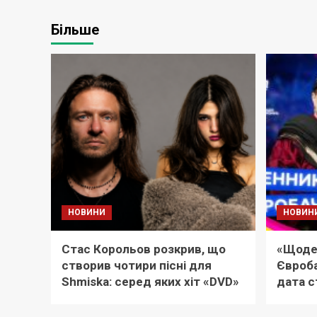
Більше
НОВИНИ
НОВИН
Стас Корольов розкрив, що
«Щоде
створив чотири пісні для
Євроба
Shmiska: серед яких хіт «DVD»
дата с