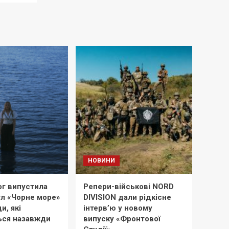
НОВИНИ
ог випустила
Репери-військові NORD
гл «Чорне море»
DIVISION дали рідкісне
и, які
інтерв’ю у новому
ься назавжди
випуску «Фронтової