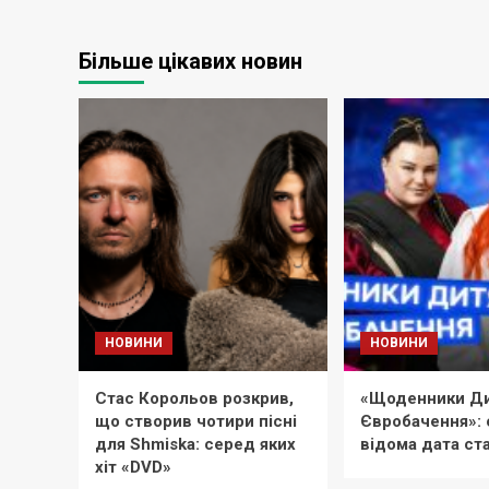
Більше цікавих новин
НОВИНИ
НОВИНИ
Стас Корольов розкрив,
«Щоденники Ди
що створив чотири пісні
Євробачення»: 
для Shmiska: серед яких
відома дата ст
хіт «DVD»