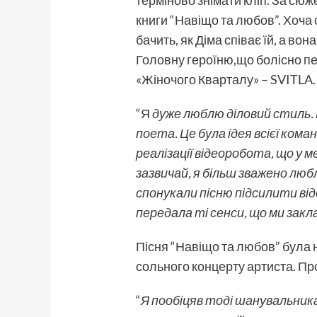
книги “Навіщо та любов”. Хоча с
бачить, як Діма співає їй, а в
Головну героїню,що болісно пе
«Жіночого Кварталу» – SVITLA
“Я
дуже люблю діловий стиль. В
поета. Це була ідея всієї ком
реалізації відеоробота, що у ме
зазвичай, я більш зважено любл
спонукали пісню підсилити від
передала ті сенси, що ми закл
Пісня “Навіщо та любов” була 
сольного концерту артиста. Про
“
Я пообіцяв тоді шанувальникам