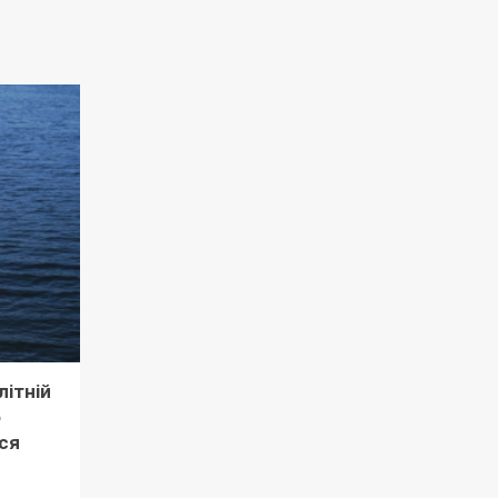
літній
о
ся