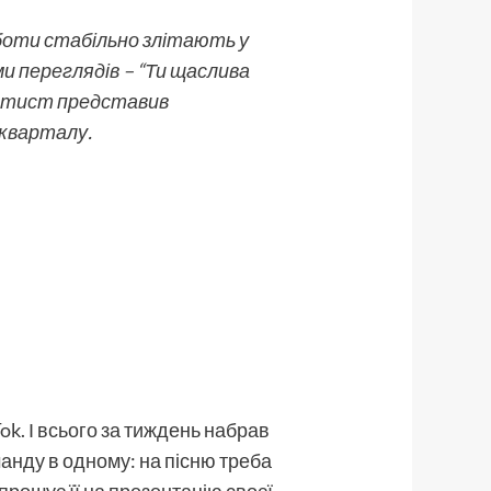
оботи стабільно злітають у
ми переглядів – “Ти щаслива
 артист представив
 кварталу.
Tok. І всього за тиждень набрав
анду в одному: на пісню треба
апрошує її на презентацію своєї