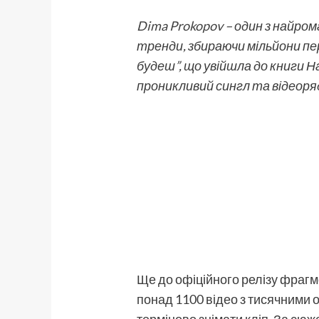
Dima Prokopov
– один з найро
тренди, збираючи мільйони пер
будеш”, що увійшла до книги 
проникливий сингл та відеоря
Ще до офіційного релізу фрагм
понад 1100 відео з тисячними 
терміново знімати кліп. За сюж