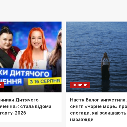
И
НОВИНИ
нники Дитячого
Настя Балог випустила 
чення»: стала відома
сингл «Чорне море» пр
тарту-2026
спогади, які залишають
назавжди