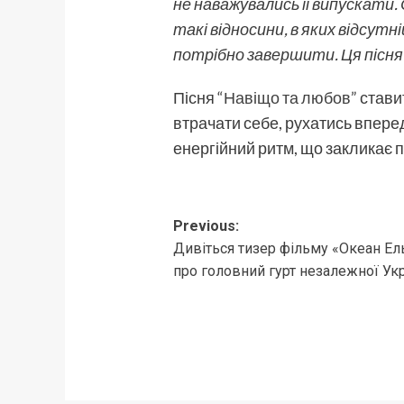
не наважувались її випускати. 
такі відносини, в яких відсу
потрібно завершити. Ця пісня 
Пісня
“Навіщо та любов”
ставит
втрачати себе, рухатись вперед
енергійний ритм, що закликає п
Post
Previous:
Дивіться тизер фільму «Океан Е
navigation
про головний гурт незалежної Укра