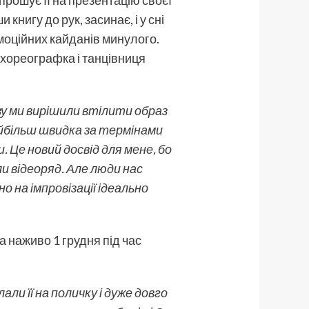
книгу до рук, засинає, і у сні
емоційних кайданів минулого.
 хореографка і танцівниця
азу ми вирішили втілити образ
найбільш швидка за термінами
и. Це новий досвід для мене, бо
ли відеоряд. Але люди нас
о на імпровізації ідеально
 наживо 1 грудня під час
ли її на поличку і дуже довго