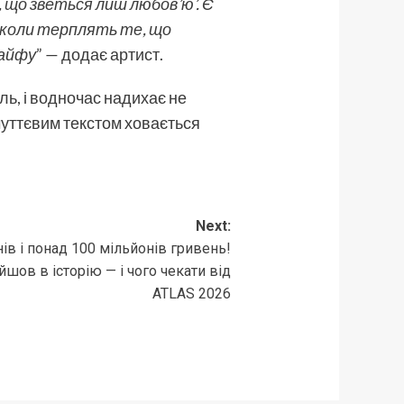
в, що зветься лиш любов’ю’. Є
інколи терплять те, що
кайфу
” — додає артист.
ль, і водночас надихає не
 чуттєвим текстом ховається
Next:
нів і понад 100 мільйонів гривень!
шов в історію — і чого чекати від
ATLAS 2026