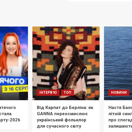
ІНТЕРВ'Ю
ТОП
НОВИНИ
тячого
Від Карпат до Берліна: як
Настя Бал
стала
GANNA переосмислює
літній син
арту-2026
український фольклор
про спогад
для сучасного світу
залишают