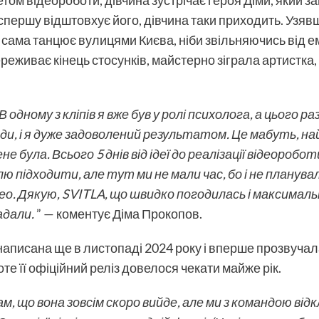
першу відштовхує його, дівчина таки приходить. Узявши 
она сама танцює вулицями Києва, ніби звільняючись від 
реживає кінець стосунків, майстерно зіграла артистка,
.
 одному з кліпів я вже був у ролі психолога, а цього р
анди, і я дуже задоволений результатом. Це мабуть, 
не була. Всього 5 днів від ідеї до реалізації відеоробот
ю підходити, але тут ми не мали час, бо і не планува
ео. Дякую, SVITLA, що швидко погодилась і максимальн
адали.
” — коментує Діма Прокопов.
написана ще в листопаді 2024 року і вперше прозвучала
те її офіційний реліз довелося чекати майже рік.
, що вона зовсім скоро вийде, але ми з командою відкла