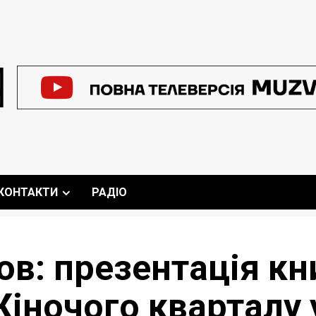
КОНТАКТИ
РАДІО
в: презентація кн
ночого кварталу у