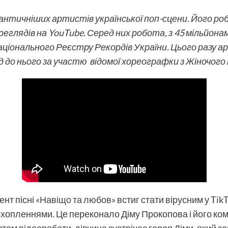
мантичніших артистів української поп-сцени. Його р
еглядів на YouTube. Серед них робота, з 45 мільйона
Національного Реєстру Рекордів України. Цього разу
д до нього за участю відомої хореографки з Жіночого
ент пісні
«Навіщо та любов»
встиг стати вірусним у Tik
охопленнями. Це переконало Діму Прокопова і його ком
етом відеороботи, дівчина зустрічає героя Діми, який з