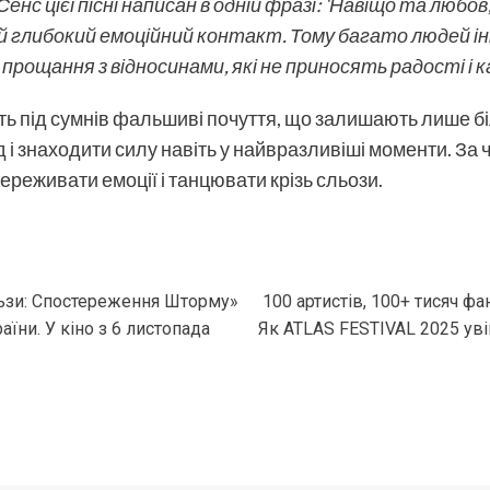
Сенс цієї пісні написан в одній фразі: ‘Навіщо та любо
тній глибокий емоційний контакт. Тому багато людей 
прощання з відносинами, які не приносять радості і 
ь під сумнів фальшиві почуття, що залишають лише бі
 і знаходити силу навіть у найвразливіші моменти. За
ереживати емоції і танцювати крізь сльози.
льзи: Спостереження Шторму»
100 артистів, 100+ тисяч фа
їни. У кіно з 6 листопада
Як ATLAS FESTIVAL 2025 увій