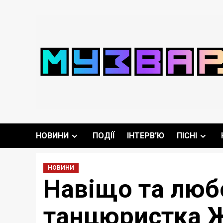
Перейти
до
вмісту
НОВИНИ
ПОДІЇ
ІНТЕРВ’Ю
ПІСНІ
НОВИНИ
Навіщо та любо
танцюристка Жі