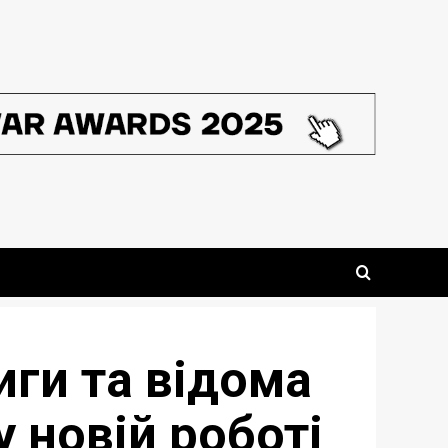
иги та відома
 новій роботі