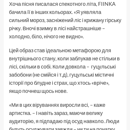
Хоча пісня писалася спекотного літа, FIINKA
бачила її в інших кольорах. «Я уявляла
сильний мороз, засніжений ліс і крижану гірську
річку. Вночі взимку в лісі найстрашніше –
холодно, біло, нічого не видно».
Цей образ став ідеальною метафорою для
внутрішнього стану, коли заблукав не стільки в
лісі, скільки в собі. Коли довкола – гуцульські
забобони (не смійся і т.д), гуцульські містичні
історії про блудне і страх, що хтось «вріче»,
якщо почнеш щось нове.
«Ми в цих віруваннях виросли всі, – каже
артистка. – І навіть зараз, маючи велику
аудиторію, я підпадаю під осуд навколо. Люди
будуть осуджувати завжди – чи ти на початку,