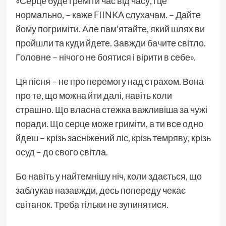
«Серце буде греміти час від часу, і це
нормально, – каже FIINKA слухачам. – Дайте
йому погриміти. Але пам’ятайте, який шлях ви
пройшли та куди йдете. Завжди бачите світло.
Головне – нічого не боятися і вірити в себе».
Ця пісня – не про перемогу над страхом. Вона
про те, що можна йти далі, навіть коли
страшно. Що власна стежка важливіша за чужі
поради. Що серце може гриміти, а ти все одно
йдеш – крізь засніжений ліс, крізь темряву, крізь
осуд – до свого світла.
Бо навіть у найтемнішу ніч, коли здається, що
заблукав назавжди, десь попереду чекає
світанок. Треба тільки не зупинятися.