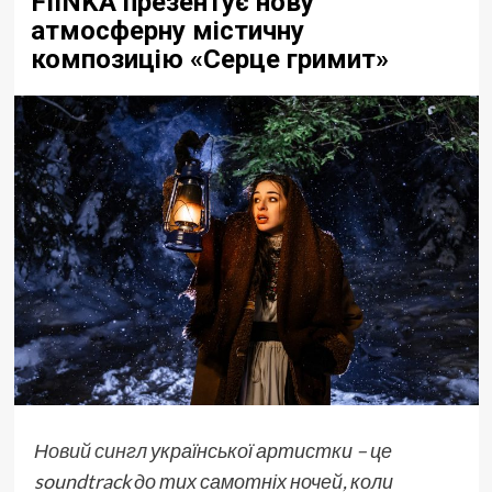
FIЇNKA презентує нову
атмосферну містичну
композицію «Серце гримит»
Новий сингл
української артистки – це
soundtrack до тих самотніх ночей, коли