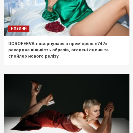
НОВИНИ
DOROFEEVA повернулася з прем’єрою «747»:
рекордна кількість образів, оголені сцени та
спойлер нового релізу