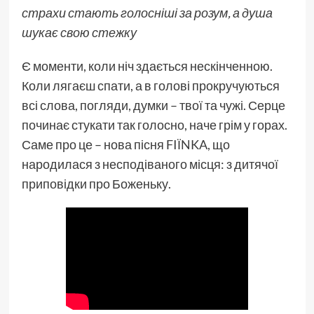
страхи стають голосніші за розум, а душа
шукає свою стежку
Є моменти, коли ніч здається нескінченною.
Коли лягаєш спати, а в голові прокручуються
всі слова, погляди, думки – твої та чужі. Серце
починає стукати так голосно, наче грім у горах.
Саме про це – нова пісня FIЇNKA, що
народилася з несподіваного місця: з дитячої
приповідки про Боженьку.