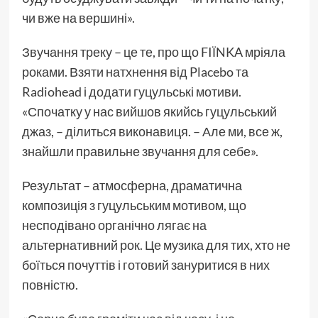
чи вже на вершині».
Звучання треку – це те, про що FIЇNKA мріяла
роками. Взяти натхнення від Placebo та
Radiohead і додати гуцульські мотиви.
«Спочатку у нас вийшов якийсь гуцульський
джаз, – ділиться виконавиця. – Але ми, все ж,
знайшли правильне звучання для себе».
Результат – атмосферна, драматична
композиція з гуцульським мотивом, що
несподівано органічно лягає на
альтернативний рок. Це музика для тих, хто не
боїться почуттів і готовий зануритися в них
повністю.