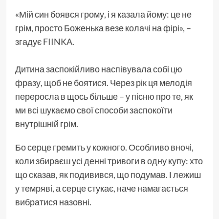
«Мій син боявся грому, і я казала йому: це не
грім, просто Боженька везе колачі на фірі», –
згадує FIINKA.
Дитина заспокійливо наспівувала собі цю
фразу, щоб не боятися. Через рік ця мелодія
переросла в щось більше – у пісню про те, як
ми всі шукаємо свої способи заспокоїти
внутрішній грім.
Бо серце гремить у кожного. Особливо вночі,
коли збираєш усі денні тривоги в одну купу: хто
що сказав, як подивився, що подумав. І лежиш
у темряві, а серце стукає, наче намагається
вибратися назовні.