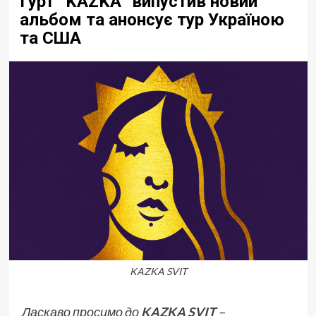
Гурт “KAZKA” випустив новий
альбом та анонсує тур Україною
та США
KAZKA SVIT
Ласкаво просимо до
KAZKA SVIT
–