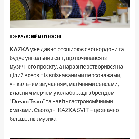
Про KAZKовий метавсесвіт
KAZKA
уже давно розширює свої кордони та
будує унікальний світ, що починався із
музичного проєкту, а наразі перетворився на
цілий всесвіт із впізнаваними персонажами,
унікальним звучанням, магічними сенсами,
власним мерчем у колаборації з брендом
“
Dream Team
” та навіть гастрономічними
смаками. Сьогодні KAZKA SVIT – це значно
більше, ніж музика.