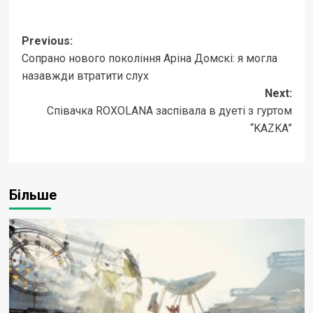
Post
Previous:
Сопрано нового покоління Аріна Домскі: я могла
navigation
назавжди втратити слух
Next:
Співачка ROXOLANA заспівала в дуеті з гуртом
“KAZKA”
Більше