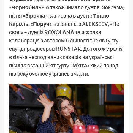
«
Чорнобиль
». А також чимало дуетів. Зокрема,
пісня «
Зірочка
», записана в дуеті з
Тіною
Кароль
,
«
Поруч
», виконана із
ALEKSEEV
, «Не
своя» – дует із
ROXOLANA
та яскрава
колаборація з автором більшості треків гурту,
саундпродюсером
RUNSTAR
. До того ж у релізі
є кілька несподіваних каверів на українські
пісні та останній хіт гурту «
М’ята
», який понад
пів року очолює українські чарти.