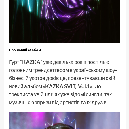
Про новий альбом
Гурт “
KAZKA
” уже декілька років поспіль є
головним трендсеттером в українському шоу-
бізнесі й укотре довів це, презентувавши свій
новий альбом «
KAZKA SVIT, Vol.1
». До
треклиста увійшли як уже відомі сингли, так і
музичні сюрпризи від артистів та їх друзів.