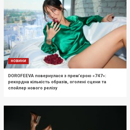
НОВИНИ
DOROFEEVA повернулася з прем’єрою «747»:
рекордна кількість образів, оголені сцени та
спойлер нового релізу