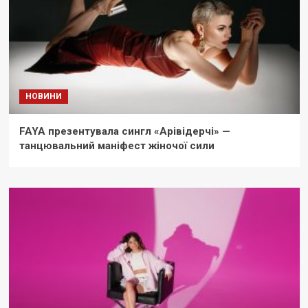
НОВИНИ
FAYA презентувала сингл «Арівідерчі» —
танцювальний маніфест жіночої сили