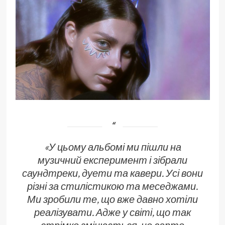
«У цьому альбомі ми пішли на
музичний експеримент і зібрали
саундтреки, дуети та кавери. Усі вони
різні за стилістикою та меседжами.
Ми зробили те, що вже давно хотіли
реалізувати
. А
дже у світі, що так
стрімко змінюється, не варто