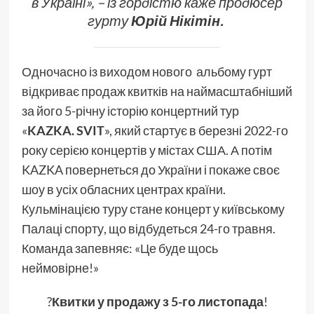
в Україні», – із гордістю каже продюсер
гурту
Юрій Нікітін.
Одночасно із виходом нового альбому гурт
відкриває продаж квитків на наймасштабніший
за його 5-річну історію концертний тур
«
KAZKA. SVIT
», який стартує в березні 2022-го
року серією концертів у містах США. А потім
KAZKA повернеться до України і покаже своє
шоу в усіх обласних центрах країни.
Кульмінацією туру стане концерт у київському
Палаці спорту, що відбудеться 24-го травня.
Команда запевняє: «Це буде щось
неймовірне!»
?
Квитки у продажу з 5-го листопада
!