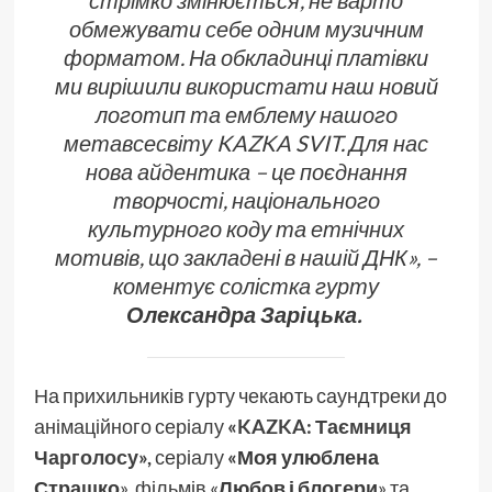
обмежувати себе одним музичним
форматом. На обкладинці платівки
ми вирішили використати наш новий
логотип та емблему нашого
метавсесвіту KAZKA SVIT. Для нас
нова айдентика – це поєднання
творчості, національного
культурного коду та етнічних
мотивів, що закладені в нашій ДНК», –
коментує солістка гурту
Олександра Заріцька.
На прихильників гурту чекають саундтреки до
анімаційного серіалу
«
KAZKA: Таємниця
Чарголосу
»,
серіалу
«Моя улюблена
Страшко
», фільмів «
Любов і блогери
» та